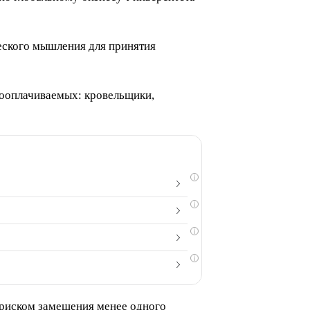
ческого мышления для принятия
кооплачиваемых: кровельщики,
i
i
i
i
 риском замещения менее одного