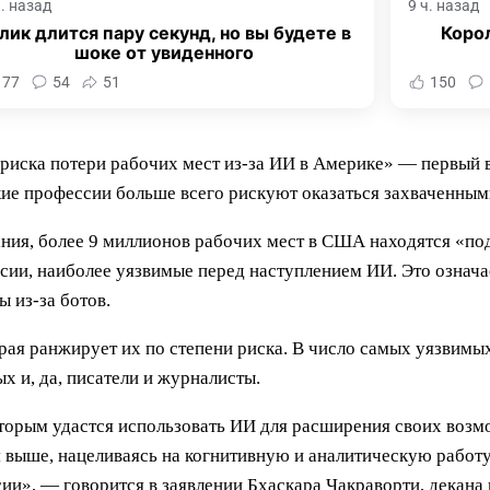
ч. назад
9 ч. назад
лик длится пару секунд, но вы будете в
Корол
шоке от увиденного
177
54
51
150
риска потери рабочих мест из-за ИИ в Америке» — первый в
акие профессии больше всего рискуют оказаться захваченны
ния, более 9 миллионов рабочих мест в США находятся «по
сии, наиболее уязвимые перед наступлением ИИ. Это означае
 из-за ботов.
рая ранжирует их по степени риска. В число самых уязвимы
х и, да, писатели и журналисты.
оторым удастся использовать ИИ для расширения своих возм
выше, нацеливаясь на когнитивную и аналитическую работу,
», — говорится в заявлении Бхаскара Чакраворти, декана 