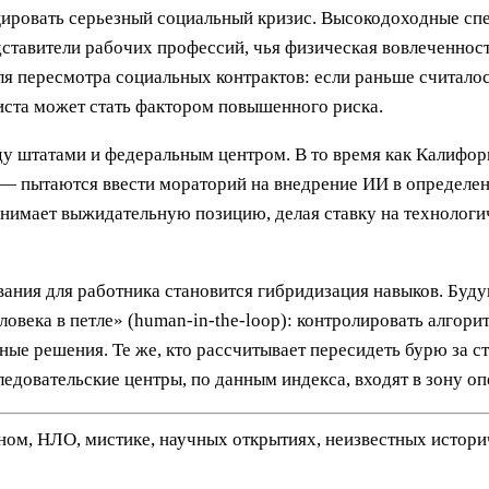
ировать серьезный социальный кризис. Высокодоходные спе
дставители рабочих профессий, чья физическая вовлеченност
ля пересмотра социальных контрактов: если раньше считало
иста может стать фактором повышенного риска.
у штатами и федеральным центром. В то время как Калифо
— пытаются ввести мораторий на внедрение ИИ в определен
нимает выжидательную позицию, делая ставку на технологич
вания для работника становится гибридизация навыков. Буд
ловека в петле» (human-in-the-loop): контролировать алгори
чные решения. Те же, кто рассчитывает пересидеть бурю за 
следовательские центры, по данным индекса, входят в зону 
нном, НЛО, мистике, научных открытиях, неизвестных истор