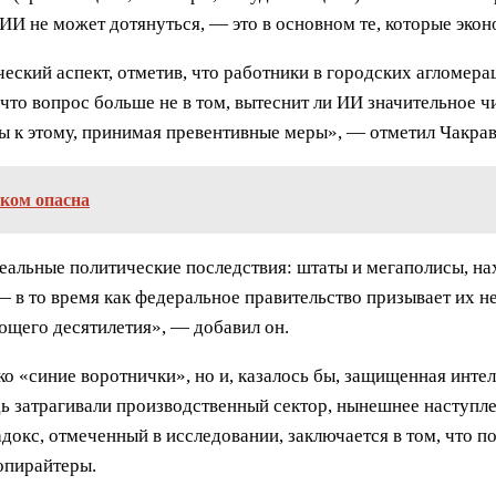
 ИИ не может дотянуться, — это в основном те, которые экон
еский аспект, отметив, что работники в городских агломера
то вопрос больше не в том, вытеснит ли ИИ значительное чис
мы к этому, принимая превентивные меры», — отметил Чакрав
ком опасна
еальные политические последствия: штаты и мегаполисы, на
 в то время как федеральное правительство призывает их н
ющего десятилетия», — добавил он.
ко «синие воротнички», но и, казалось бы, защищенная интел
дь затрагивали производственный сектор, нынешнее наступ
кс, отмеченный в исследовании, заключается в том, что по
опирайтеры.