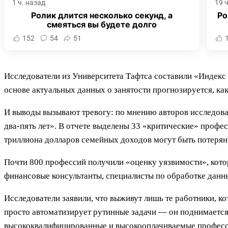
1 ч. назад
19 
Ролик длится несколько секунд, а
Ро
смеяться вы будете долго
152
54
51
Исследователи из Университета Тафтса составили «Индекс 
основе актуальных данных о занятости прогнозируется, к
И выводы вызывают тревогу: по мнению авторов исследова
два-пять лет». В отчете выделены 33 «критические» профес
триллиона долларов семейных доходов могут быть потеряны
Почти 800 профессий получили «оценку уязвимости», кото
финансовые консультанты, специалисты по обработке данны
Исследователи заявили, что выживут лишь те работники, к
просто автоматизирует рутинные задачи — он поднимается 
высококвалифицированные и высокооплачиваемые профессии