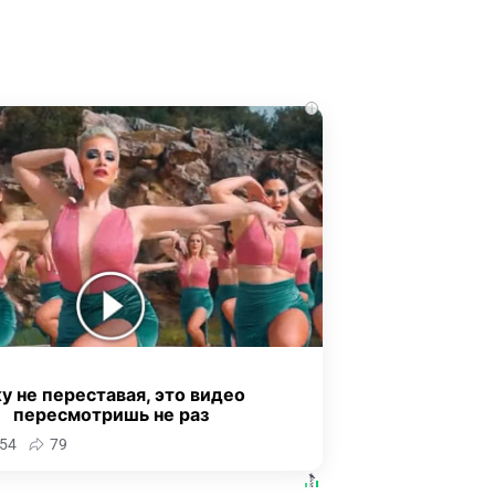
i
у не переставая, это видео
пересмотришь не раз
54
79