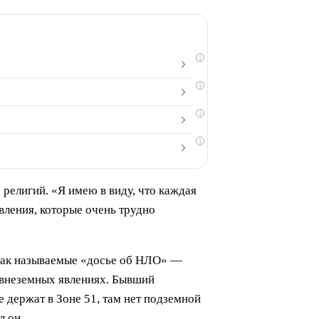
i
i
i
i
 религий. «Я имею в виду, что каждая
вления, которые очень трудно
 так называемые «досье об НЛО» —
 внеземных явлениях. Бывший
е держат в Зоне 51, там нет подземной
л он.