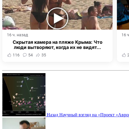
16 ч. назад
16 
Скрытая камера на пляже Крыма: Что
люди вытворяют, когда их не видят...
116
54
35
Назад
Научный взгляд на «Проект «Аврор