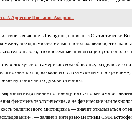
сть 2. Адресное Послание Америке.
л свое заявление в Instagram, написав: «Статистически Все
я между звездными системами настолько велики, что шансы н
оказательств того, что внеземные цивилизации установили с 
урную дискуссию в американском обществе, разделив его на 
лигиозные круги, назвали его слова «смелым прозрением», 
 древнему пониманию духовной войны.
, выразили недоумение по поводу того, что высокопоставле
ения феномена теологические, а не физические или техноло
кость религиозного мистицизма — значит отказываться от н
расследований», — заявил в интервью местным СМИ астрофи