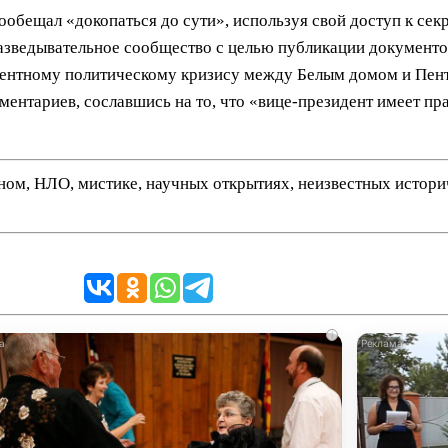
пообещал «докопаться до сути», используя свой доступ к се
 разведывательное сообщество с целью публикации документо
едентному политическому кризису между Белым домом и Пен
ентариев, сославшись на то, что «вице-президент имеет пра
нном, НЛО, мистике, научных открытиях, неизвестных истор
i