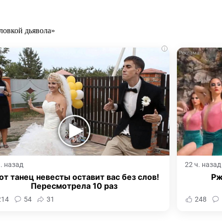
i
ч. назад
22 ч. назад
от танец невесты оставит вас без слов!
Рж
Пересмотрела 10 раз
214
54
31
248