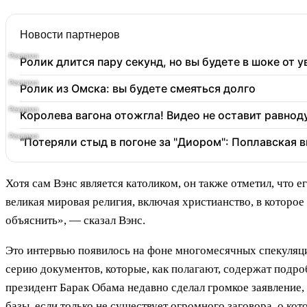
Новости партнеров
Ролик длится пару секунд, но вы будете в шоке от 
Ролик из Омска: вы будете смеяться долго
Королева вагона отожгла! Видео не оставит равно
"Потеряли стыд в погоне за "Диором": Поплавская
Хотя сам Вэнс является католиком, он также отметил, что е
великая мировая религия, включая христианство, в которое
объяснить», — сказал Вэнс.
Это интервью появилось на фоне многомесячных спекуляци
серию документов, которые, как полагают, содержат подр
президент Барак Обама недавно сделал громкое заявление, с
базы, если только не существует огромного заговора, о к