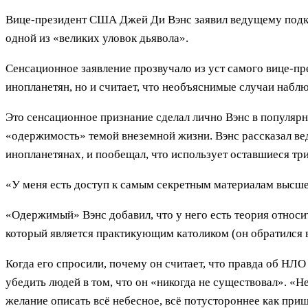
Вице-президент США Джей Ди Вэнс заявил ведущему подка
одной из «великих уловок дьявола».
Сенсационное заявление прозвучало из уст самого вице-п
инопланетян, но и считает, что необъяснимые случаи наб
Это сенсационное признание сделал лично Вэнс в популярн
«одержимость» темой внеземной жизни. Вэнс рассказал вед
инопланетянах, и пообещал, что использует оставшиеся три
«У меня есть доступ к самым секретным материалам высше
«Одержимый» Вэнс добавил, что у него есть теория относи
который является практикующим католиком (он обратился в 
Когда его спросили, почему он считает, что правда об НЛ
убедить людей в том, что он «никогда не существовал». «Н
желание описать всё небесное, всё потустороннее как приш