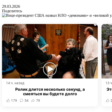
29.03.2026
Поделитесь
i
14 ч. назад
13 
Ролик длится несколько секунд, а
Эт
смеяться вы будете долго
179
54
79