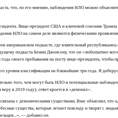
ста, что, по его мнению, наблюдения НЛО можно объяснить
резидента. Вице-президент США и ключевой союзник Трампа 
людения НЛО на самом деле являются физическими проявлен
ом американском подкасте, где влиятельный республиканец 
ущему подкаста Бенни Джонсону, что он «любопытнее кого б
 года своего пребывания на посту вице-президента, чтобы пр
го уровня классификации на ближайшие три года. Я доберус
тельно того, чем могут быть НЛО и потенциальные наблюден
веру в 2019 году), ответ кроется в «демонах».
О связана с демоническими существами, Вэнс объяснил, что 
ебесные существа, которые летают повсюду и творят с людьм
ельцев...», — добавил он.