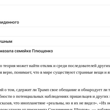
увиденного
душным
 вмазала семейке Плющенко
го теория может найти отклик и среди последователей других
 я верю, понимает, что в мире существуют странные вещи и я
й о том, сдержит ли Трамп свое обещание и обнародует ли
обности о потенциальных наблюдениях пришельцев и других
казав, что инопланетяне «реальны, но я их не видел». «Их н
отором утаили от президента Соединенных Штатов», — добави