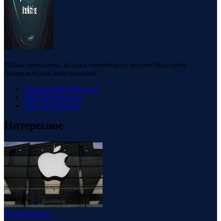
Тайны прошлого, загадки настоящего, версии будущего.
Энциклопедия непознанного.
Telegram
88k
Followers
RSS
23k
Followers
VK
23k
Followers
Интересное
Наука
Новости