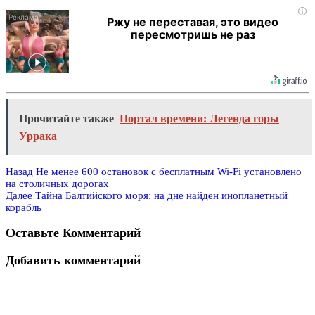
i
Ржу не переставая, это видео
пересмотришь не раз
Прочитайте также
Портал времени: Легенда горы
Уррака
Назад
Не менее 600 остановок с бесплатным Wi-Fi установлено
на столичных дорогах
Далее
Тайна Балтийского моря: на дне найден инопланетный
корабль
Оставьте Комментарий
Добавить комментарий