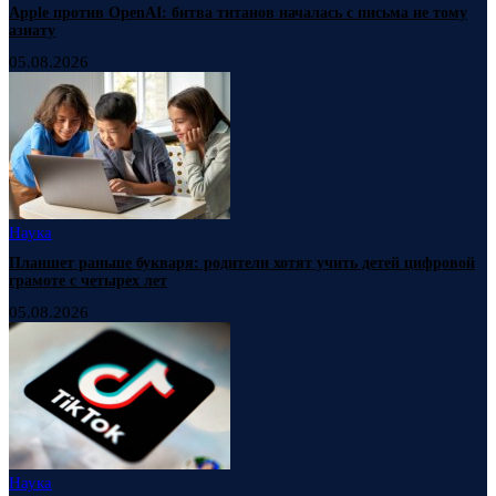
Apple против OpenAI: битва титанов началась с письма не тому
азиату
05.08.2026
Наука
Планшет раньше букваря: родители хотят учить детей цифровой
грамоте с четырех лет
05.08.2026
Наука