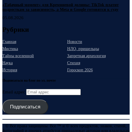
«Табачный момент» для Кремниевой долины: TikTok платит
подросткам за зависимость, а Meta и Google готовятся к суду
05.08.2026
Рубрики
Главная
Новости
Мистика
НЛО, пришельцы
Тайны вселенной
Запретная археология
Наука
Стихия
История
Гороскоп 2026
Подписаться на блог по эл. почте
Email адрес
Подписаться
© Все права защищены. Все ™ и © всех продуктов, знаков, статей,
фотографий и прочих атрибутов принадлежат авторам или владельцам