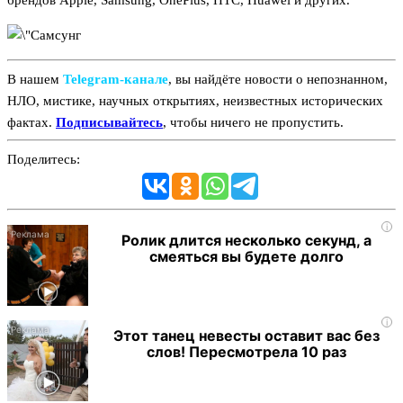
брендов Apple, Samsung, OnePlus, HTC, Huawei и других.
В нашем
Telegram‑канале
, вы найдёте новости о непознанном,
НЛО, мистике, научных открытиях, неизвестных исторических
фактах.
Подписывайтесь
, чтобы ничего не пропустить.
Поделитесь:
i
Ролик длится несколько секунд, а
смеяться вы будете долго
i
Этот танец невесты оставит вас без
слов! Пересмотрела 10 раз