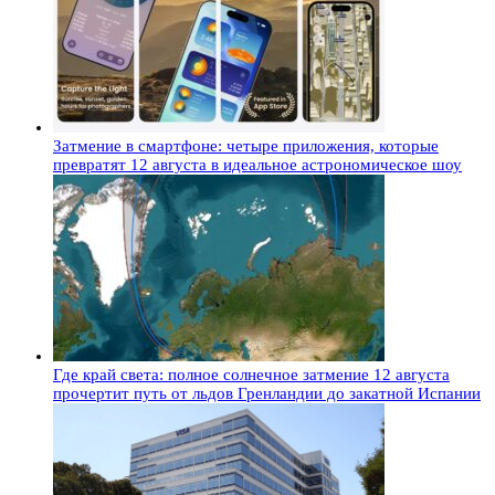
Затмение в смартфоне: четыре приложения, которые
превратят 12 августа в идеальное астрономическое шоу
Где край света: полное солнечное затмение 12 августа
прочертит путь от льдов Гренландии до закатной Испании