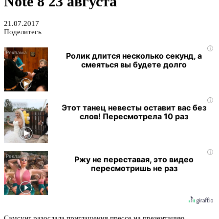
Note 8 23 августа
21.07.2017
Поделитесь
i
Ролик длится несколько секунд, а
смеяться вы будете долго
i
Этот танец невесты оставит вас без
слов! Пересмотрела 10 раз
i
Ржу не переставая, это видео
пересмотришь не раз
Самсунг разослала приглашения прессе на презентацию