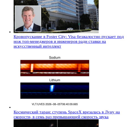
Кровопускание в Foster City: Visa безжалостно пускает под
нож топ-менеджеров и инженеров ради ставки на
искусственный интеллект
Космический таран: ступень SpaceX врезалась в Луну на
скорости, в семь раз превышающей скорость звука