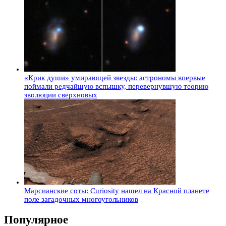
«Крик души» умирающей звезды: астрономы впервые
поймали редчайшую вспышку, перевернувшую теорию
эволюции сверхновых
Марсианские соты: Curiosity нашел на Красной планете
поле загадочных многоугольников
Популярное