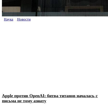
Наука
Новости
Apple против OpenAI: битва титанов началась с
письма не тому азиату