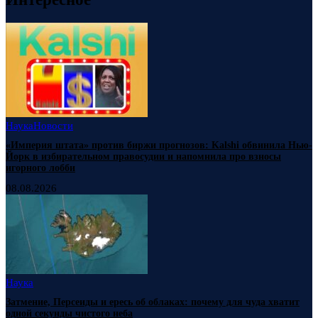
Наука
Новости
«Империя штата» против биржи прогнозов: Kalshi обвинила Нью-
Йорк в избирательном правосудии и напомнила про взносы
игорного лобби
08.08.2026
Наука
Затмение, Персеиды и ересь об облаках: почему для чуда хватит
одной секунды чистого неба