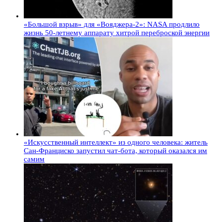
«Большой взрыв» для «Вояджера-2»: NASA продлило
жизнь 50-летнему аппарату хитрой переброской энергии
«Искусственный интеллект» из одного человека: житель
Сан-Франциско запустил чат-бота, который оказался им
самим