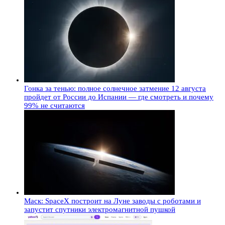
Гонка за тенью: полное солнечное затмение 12 августа
пройдет от России до Испании — где смотреть и почему
99% не считаются
Маск: SpaceX построит на Луне заводы с роботами и
запустит спутники электромагнитной пушкой