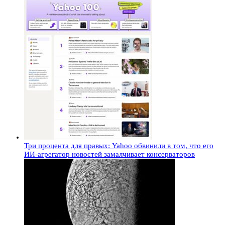
Три процента для правых: Yahoo обвинили в том, что его
ИИ-агрегатор новостей замалчивает консерваторов