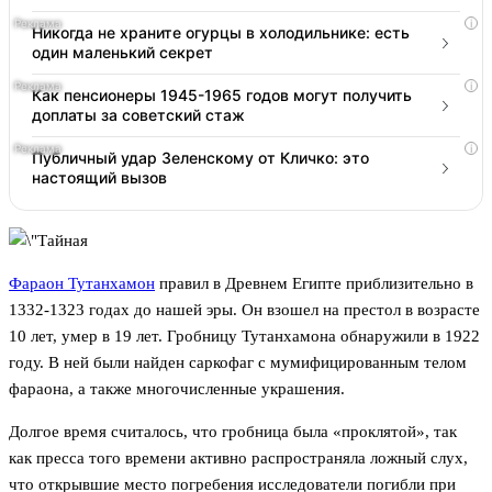
i
Никогда не храните огурцы в холодильнике: есть
один маленький секрет
i
Как пенсионеры 1945-1965 годов могут получить
доплаты за советский стаж
i
Публичный удар Зеленскому от Кличко: это
настоящий вызов
Фараон Тутанхамон
правил в Древнем Египте приблизительно в
1332-1323 годах до нашей эры. Он взошел на престол в возрасте
10 лет, умер в 19 лет. Гробницу Тутанхамона обнаружили в 1922
году. В ней были найден саркофаг с мумифицированным телом
фараона, а также многочисленные украшения.
Долгое время считалось, что гробница была «проклятой», так
как пресса того времени активно распространяла ложный слух,
что открывшие место погребения исследователи погибли при