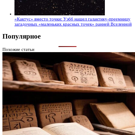
«Кактус» вместо точки: Уэбб нашел галактику-преемницу
загадочных «маленьких красных точек» ранней Вселенной
Популярное
Похожие статьи