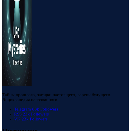
Тайны прошлого, загадки настоящего, версии будущего.
Энциклопедия непознанного.
Telegram
88k
Followers
RSS
23k
Followers
VK
23k
Followers
Интересное