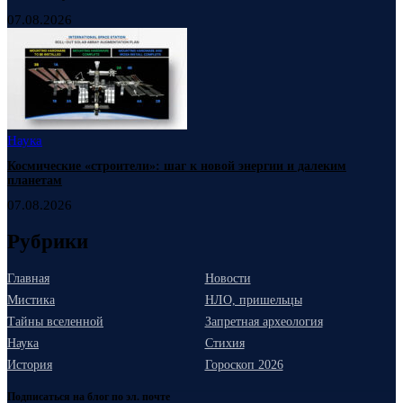
07.08.2026
Наука
Космические «строители»: шаг к новой энергии и далеким
планетам
07.08.2026
Рубрики
Главная
Новости
Мистика
НЛО, пришельцы
Тайны вселенной
Запретная археология
Наука
Стихия
История
Гороскоп 2026
Подписаться на блог по эл. почте