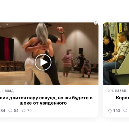
i
ч. назад
5 ч. назад
лик длится пару секунд, но вы будете в
Корол
шоке от увиденного
284
54
70
160