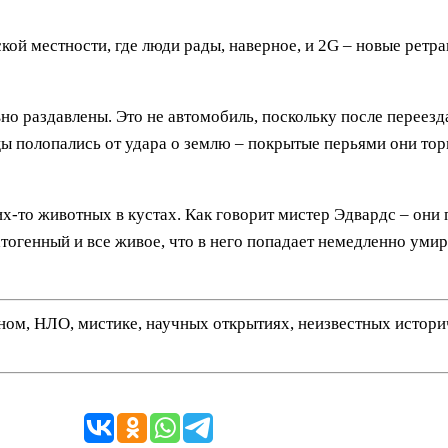
кой местности, где люди рады, наверное, и 2G – новые ретра
вно раздавлены. Это не автомобиль, поскольку после переез
цы полопались от удара о землю – покрытые перьями они то
х-то животных в кустах. Как говорит мистер Эдвардс – они 
атогенный и все живое, что в него попадает немедленно умир
нном, НЛО, мистике, научных открытиях, неизвестных истор