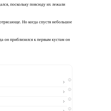
дался, поскольку повсюду их лежали
 потрясающе. Но когда спустя небольшое
гда он приблизился к первым кустам он
i
i
i
i