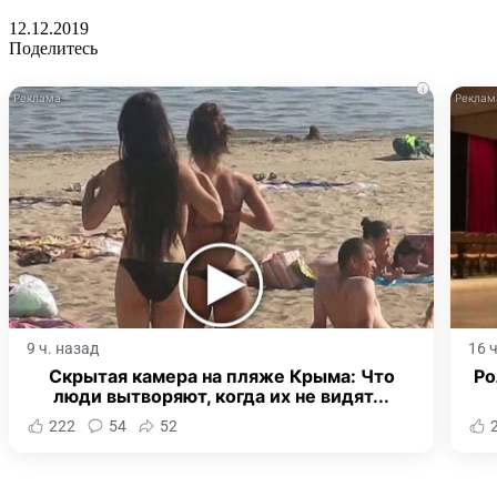
12.12.2019
Поделитесь
i
9 ч. назад
16 
Скрытая камера на пляже Крыма: Что
Ро
люди вытворяют, когда их не видят...
222
54
52