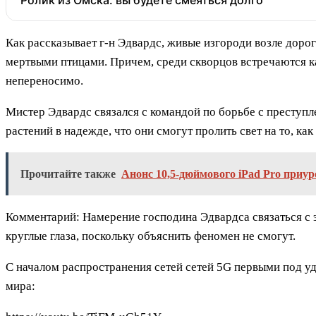
Ролик из Омска: вы будете смеяться долго
Как рассказывает г-н Эдвардс, живые изгороди возле доро
мертвыми птицами. Причем, среди скворцов встречаются ка
непереносимо.
Мистер Эдвардс связался с командой по борьбе с преступ
растений в надежде, что они смогут пролить свет на то, как
Прочитайте также
Анонс 10,5-дюймового iPad Pro приу
Комментарий: Намерение господина Эдвардса связаться с э
круглые глаза, поскольку объяснить феномен не смогут.
С началом распространения сетей сетей 5G первыми под уд
мира: