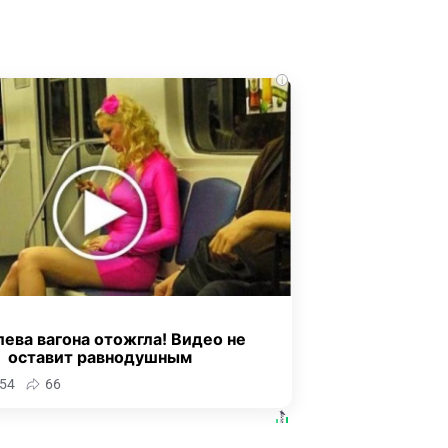
i
ева вагона отожгла! Видео не
оставит равнодушным
54
66