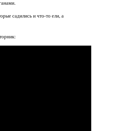
ганами.
орые садились и что-то ели, а
торник: