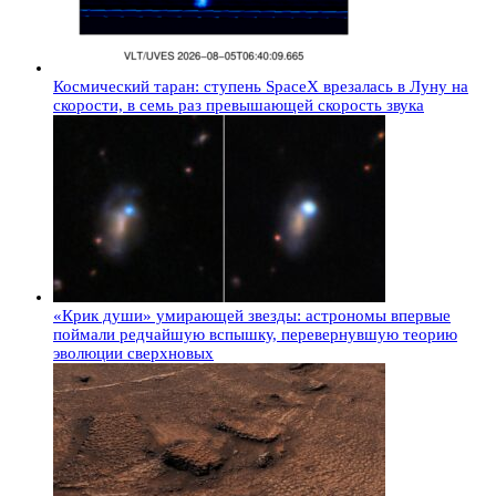
Космический таран: ступень SpaceX врезалась в Луну на
скорости, в семь раз превышающей скорость звука
«Крик души» умирающей звезды: астрономы впервые
поймали редчайшую вспышку, перевернувшую теорию
эволюции сверхновых