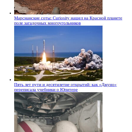
Марсианские соты: Curiosity нашел на Красной планете
поле загадочных многоугольников
Пять лет пути и десятилетие открытий: как «Джуно»
переписала учебники о Юпитере