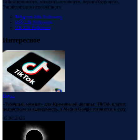
Тайны прошлого, загадки настоящего, версии будущего.
Энциклопедия непознанного.
Telegram
88k
Followers
RSS
23k
Followers
VK
23k
Followers
Интересное
Наука
«Табачный момент» для Кремниевой долины: TikTok платит
подросткам за зависимость, а Meta и Google готовятся к суду
05.08.2026