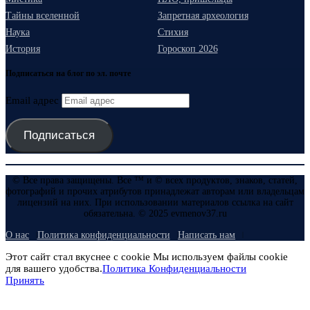
Тайны вселенной
Запретная археология
Наука
Стихия
История
Гороскоп 2026
Подписаться на блог по эл. почте
Email адрес
Подписаться
© Все права защищены. Все ™ и © всех продуктов, знаков, статей,
фотографий и прочих атрибутов принадлежат авторам или владельцам
лицензий на них. При использовании материалов ссылка на сайт
обязательна. © 2025 evmenov37.ru
О нас
Политика конфиденциальности
Написать нам
Этот сайт стал вкуснее с cookie Мы используем файлы cookie
для вашего удобства.
Политика Конфиденциальности
Принять