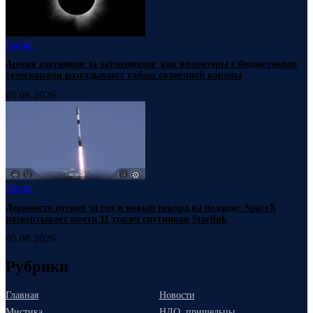
Наука
Армия охотников за затмениями: как волонтеры с бюджетными
телескопами разгадывают тайны солнечной короны
05.08.2026
Наука
Девяносто пусков за год и новый рекорд на подходе: SpaceX
развертывает почти 11 тысяч спутников Starlink
05.08.2026
Рубрики
Главная
Новости
Мистика
НЛО, пришельцы