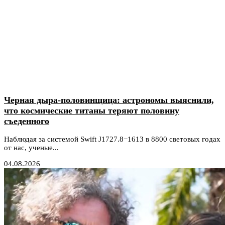
Черная дыра-половинщица: астрономы выяснили,
что космические титаны теряют половину
съеденного
Наблюдая за системой Swift J1727.8−1613 в 8800 световых годах
от нас, ученые...
04.08.2026