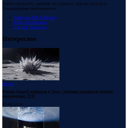
Тайны прошлого, загадки настоящего, версии будущего.
Энциклопедия непознанного.
Telegram
88k
Followers
RSS
23k
Followers
VK
23k
Followers
Интересное
Наука
Ракета SpaceX врежется в Луну: земляне пытаются увидеть
космическое ДТП
05.08.2026