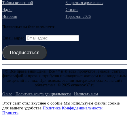
Тайны вселенной
Запретная археология
Наука
Стихия
История
Гороскоп 2026
Подписаться на блог по эл. почте
Email адрес
Подписаться
© Все права защищены. Все ™ и © всех продуктов, знаков, статей,
фотографий и прочих атрибутов принадлежат авторам или владельцам
лицензий на них. При использовании материалов ссылка на сайт
обязательна. © 2025 evmenov37.ru
О нас
Политика конфиденциальности
Написать нам
Этот сайт стал вкуснее с cookie Мы используем файлы cookie
для вашего удобства.
Политика Конфиденциальности
Принять