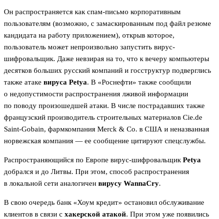
Он распространяется как спам-письмо корпоративным
пользователям (возможно, с замаскированным под файл резюме
кандидата на работу приложением), открыв которое,
пользователь может непроизвольно запустить вирус-
шифровальщик. Даже невзирая на то, что к вечеру компьютеры
десятков больших русский компаний и госструктур подверглись
также атаке
вируса Petya
. В «Роснефти» также сообщили
о недопустимости распространения лживой информации
по поводу произошедшей атаки. В числе пострадавших также
французский производитель строительных материалов Cie.de
Saint-Gobain, фармкомпания Merck & Co. в США и неназванная
норвежская компания — ее сообщение цитируют спецслужбы.
Распространяющийся по Европе вирус-шифровальщик
Petya
добрался и до Литвы. При этом, способ распространения
в локальной сети аналогичен
вирусу
WannaCry
.
В свою очередь банк «Хоум кредит» остановил обслуживание
клиентов в связи с
хакерской атакой
. При этом уже появились