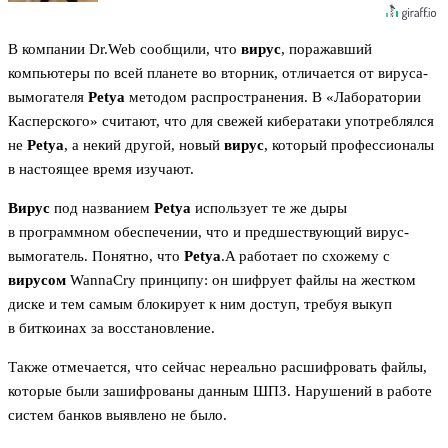
В компании Dr.Web сообщили, что
вирус
, поражавший
компьютеры по всей планете во вторник, отличается от вируса-
вымогателя
Petya
методом распространения. В «Лаборатории
Касперского» считают, что для свежей кибератаки употреблялся
не
Petya
, а некий другой, новый
вирус
, который профессионалы
в настоящее время изучают.
Вирус
под названием
Petya
использует те же дыры
в программном обеспечении, что и предшествующий вирус-
вымогатель. Понятно, что
Petya
.A работает по схожему с
вирусом
WannaCry принципу: он шифрует файлы на жестком
диске и тем самым блокирует к ним доступ, требуя выкуп
в биткоинах за восстановление.
Также отмечается, что cейчас нереально расшифровать файлы,
которые были зашифрованы данным ШПЗ. Нарушений в работе
систем банков выявлено не было.