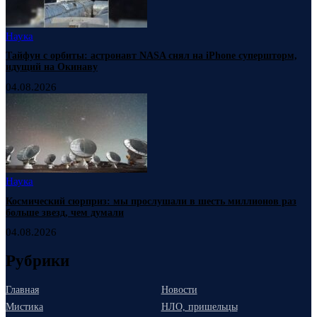
Наука
Тайфун с орбиты: астронавт NASA снял на iPhone супершторм,
идущий на Окинаву
04.08.2026
Наука
Космический сюрприз: мы прослушали в шесть миллионов раз
больше звезд, чем думали
04.08.2026
Рубрики
Главная
Новости
Мистика
НЛО, пришельцы