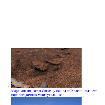
Марсианские соты: Curiosity нашел на Красной планете
поле загадочных многоугольников