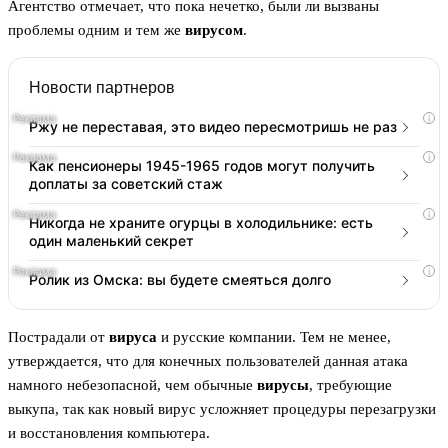
Агентство отмечает, что пока нечетко, были ли вызваны
проблемы одним и тем же
вирусом
.
Новости партнеров
i
Ржу не переставая, это видео пересмотришь не раз
i
Как пенсионеры 1945-1965 годов могут получить
доплаты за советский стаж
i
Никогда не храните огурцы в холодильнике: есть
один маленький секрет
i
Ролик из Омска: вы будете смеяться долго
Пострадали от
вируса
и русские компании. Тем не менее,
утверждается, что для конечных пользователей данная атака
намного небезопасной, чем обычные
вирусы
, требующие
выкупа, так как новый вирус усложняет процедуры перезагрузки
и восстановления компьютера.