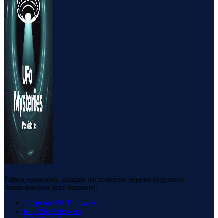
Тайны прошлого, загадки настоящего, версии будущего.
Энциклопедия непознанного.
Telegram
88k
Followers
RSS
23k
Followers