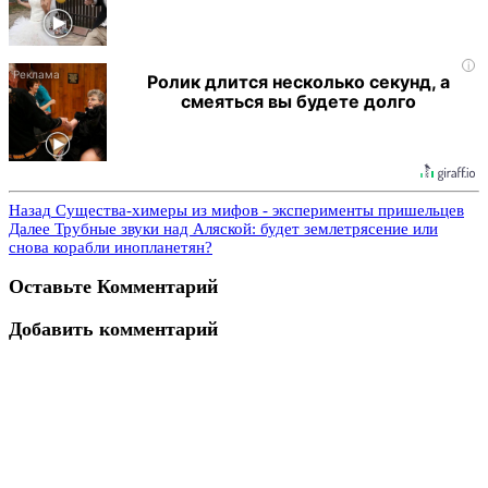
i
Ролик длится несколько секунд, а
смеяться вы будете долго
Назад
Существа-химеры из мифов - эксперименты пришельцев
Далее
Трубные звуки над Аляской: будет землетрясение или
снова корабли инопланетян?
Оставьте Комментарий
Добавить комментарий