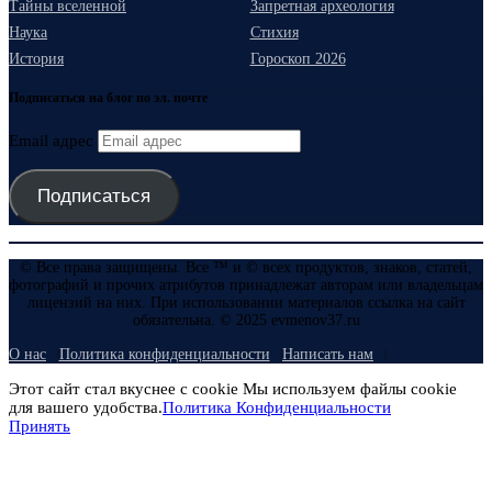
Тайны вселенной
Запретная археология
Наука
Стихия
История
Гороскоп 2026
Подписаться на блог по эл. почте
Email адрес
Подписаться
© Все права защищены. Все ™ и © всех продуктов, знаков, статей,
фотографий и прочих атрибутов принадлежат авторам или владельцам
лицензий на них. При использовании материалов ссылка на сайт
обязательна. © 2025 evmenov37.ru
О нас
Политика конфиденциальности
Написать нам
Этот сайт стал вкуснее с cookie Мы используем файлы cookie
для вашего удобства.
Политика Конфиденциальности
Принять