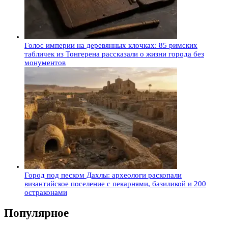
Голос империи на деревянных клочках: 85 римских
табличек из Тонгерена рассказали о жизни города без
монументов
Город под песком Дахлы: археологи раскопали
византийское поселение с пекарнями, базиликой и 200
остраконами
Популярное