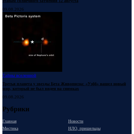
этапам солнечного затмения 12 августа
09.08.2026
Тайны вселенной
Третья планета у звезды Бета Живописца: «Уэбб» нашел новый
мир, который не был виден на снимках
09.08.2026
Рубрики
Главная
Новости
Мистика
НЛО, пришельцы