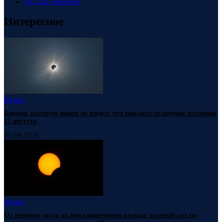
VK
23k
Followers
Интересное
Наука
Корона, которую никто не видел: что покажет солнечное затмение
12 августа
09.08.2026
Наука
От первого укуса до бриллиантового кольца: полный гид по