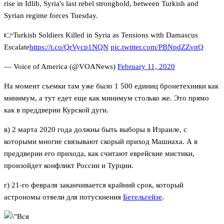
rise in Idlib, Syria's last rebel stronghold, between Turkish and
Syrian regime forces Tuesday.
👉Turkish Soldiers Killed in Syria as Tensions with Damascus
Escalate
https://t.co/QrVycp1NQN
pic.twitter.com/PBNpdZZvnQ
— Voice of America (@VOANews)
February 11, 2020
На момент съемки там уже было 1 500 единиц бронетехники как
минимум, а тут едет еще как минимум столько же. Это прямо
как в преддверии Курской дуги.
в) 2 марта 2020 года должны быть выборы в Израиле, с
которыми многие связывают скорый приход Машиаха. А в
преддверии его прихода, как считают еврейские мистики,
произойдет конфликт России и Турции.
г) 21-го февраля заканчивается крайний срок, который
астрономы отвели для потускнения
Бетельгейзе
.