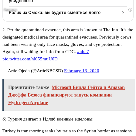
увиденного
i
Ролик из Омска: вы будете смеяться долго
2. Per the quarantined evacuee, this area is known at The Inn. It’s the
designated medical area for quarantined evacuees. Previously crews
had been wearing only face masks, gloves, and eye protection.
Again, still waiting for info from CDC.
#nbc7
pic.twitter.com/nl055muU6D
— Artie Ojeda (@ArtieNBCSD)
February 13, 2020
Прочитайте также
Microsoft Билла Гейтса и Amazon
Джеффа Безоса финансируют запуск компании
Hydrogen Airplane
б) Турция двигает в Идлиб военные эшелоны:
Turkey is transporting tanks by train to the Syrian border as tensions