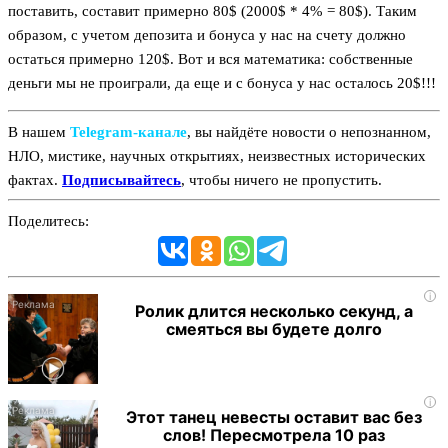
поставить, составит примерно 80$ (2000$ * 4% = 80$). Таким
образом, с учетом депозита и бонуса у нас на счету должно
остаться примерно 120$. Вот и вся математика: собственные
деньги мы не проиграли, да еще и с бонуса у нас осталось 20$!!!
В нашем
Telegram‑канале
, вы найдёте новости о непознанном,
НЛО, мистике, научных открытиях, неизвестных исторических
фактах.
Подписывайтесь
, чтобы ничего не пропустить.
Поделитесь:
i
Ролик длится несколько секунд, а
смеяться вы будете долго
i
Этот танец невесты оставит вас без
слов! Пересмотрела 10 раз