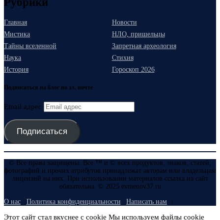
Рубрики
Главная
Новости
Мистика
НЛО, пришельцы
Тайны вселенной
Запретная археология
Наука
Стихия
История
Гороскоп 2026
Подписаться на блог по эл. почте
Email адрес
Подписаться
© Все права защищены. Все ™ и © всех продуктов, знаков, статей,
фотографий и прочих атрибутов принадлежат авторам или владельцам
лицензий на них. При использовании материалов ссылка на сайт
обязательна. © 2025 evmenov37.ru
О нас
Политика конфиденциальности
Написать нам
Этот сайт стал вкуснее с cookie Мы используем файлы cookie