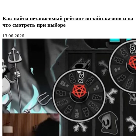
Как найти независимый рейтинг онлайн-казино и на
что смотреть при выборе
13.06.2026