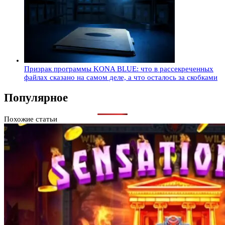
Призрак программы KONA BLUE: что в рассекреченных
файлах сказано на самом деле, а что осталось за скобками
Популярное
Похожие статьи