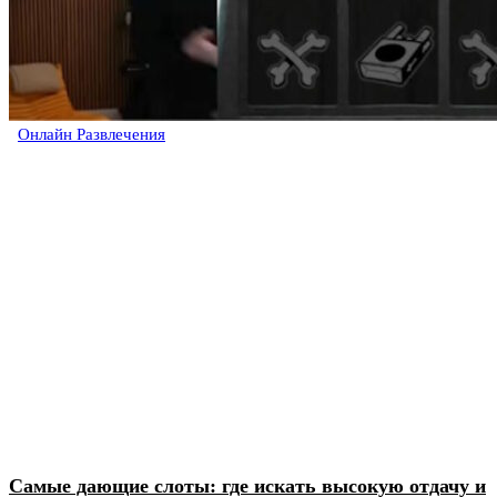
Онлайн Развлечения
Самые дающие слоты: где искать высокую отдачу и