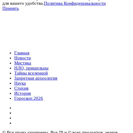
для вашего удобства.
Политика Конфиденциальности
Принять
Главная
Новости
Мистика
НЛО, пришельцы
Тайны вселенной
Запретная археология
Наука
Стихия
История
Гороскоп 2026
© Все права защищены. Все ™ и © всех продуктов, знаков,