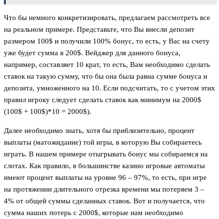
Что бы немного конкретизировать, предлагаем рассмотреть все
на реальном примере. Представьте, что Вы внесли депозит
размером 100$ и получили 100% бонус, то есть, у Вас на счету
уже будет сумма в 200$. Вейджер для данного бонуса,
например, составляет 10 крат, то есть, Вам необходимо сделать
ставок на такую сумму, что бы она была равна сумме бонуса и
депозита, умноженного на 10. Если подсчитать, то с учетом этих
правил игроку следует сделать ставок как минимум на 2000$
(100$ + 100$)*10 = 2000$).
Далее необходимо знать, хотя бы приблизительно, процент
выплаты (матожидание) той игры, в которую Вы собираетесь
играть. В нашем примере отыгрывать бонус мы собираемся на
слотах. Как правило, в большинстве казино игровые автоматы
имеют процент выплаты на уровне 96 – 97%, то есть, при игре
на протяжении длительного отрезка времени мы потеряем 3 –
4% от общей суммы сделанных ставок. Вот и получается, что
сумма наших потерь с 2000$, которые нам необходимо