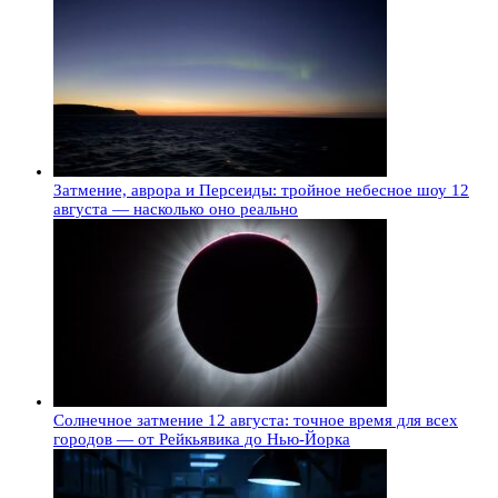
Затмение, аврора и Персеиды: тройное небесное шоу 12
августа — насколько оно реально
Солнечное затмение 12 августа: точное время для всех
городов — от Рейкьявика до Нью-Йорка