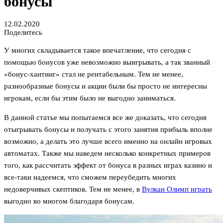
бонусы
12.02.2020
Поделитесь
У многих складывается такое впечатление, что сегодня с
помощью бонусов уже невозможно выигрывать, а так званный
«бонус-хантинг» стал не рентабельным. Тем не менее,
разнообразные бонусы и акции были бы просто не интересны
игрокам, если бы этим было не выгодно заниматься.
В данной статье мы попытаемся все же доказать, что сегодня
отыгрывать бонусы и получать с этого занятия прибыль вполне
возможно, а делать это лучше всего именно на онлайн игровых
автоматах. Также мы наведем несколько конкретных примеров
того, как рассчитать эффект от бонуса в разных играх казино и
все-таки надеемся, что сможем переубедить многих
недоверчивых скептиков. Тем не менее, в
Вулкан Олимп играть
выгодно во многом благодаря бонусам.