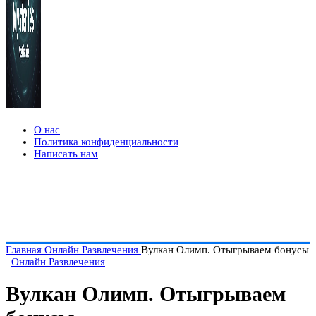
О нас
Политика конфиденциальности
Написать нам
Главная
Онлайн Развлечения
Вулкан Олимп. Отыгрываем бонусы
Онлайн Развлечения
Вулкан Олимп. Отыгрываем