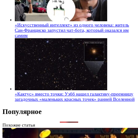
«Искусственный интеллект» из одного человека: житель
Сан-Франциско запустил чат-бота, который оказался им
самим
«Кактус» вместо точки: Уэбб нашел галактику-преемницу
загадочных «маленьких красных точек» ранней Вселенной
Популярное
Похожие статьи