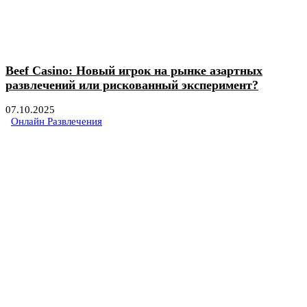
Beef Casino: Новый игрок на рынке азартных
развлечений или рискованный эксперимент?
07.10.2025
Онлайн Развлечения