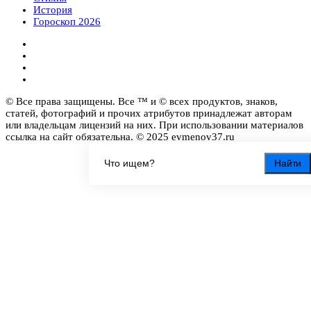
История
Гороскоп 2026
© Все права защищены. Все ™ и © всех продуктов, знаков,
статей, фотографий и прочих атрибутов принадлежат авторам
или владельцам лицензий на них. При использовании материалов
ссылка на сайт обязательна. © 2025 evmenov37.ru
Найти