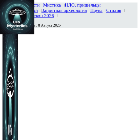
Главная
Новости
Мистика
НЛО, пришельцы
Тайны вселенной
Запретная археология
Наука
Стихия
История
Гороскоп 2026
Суббота , 8 Август 2026
Сегодня