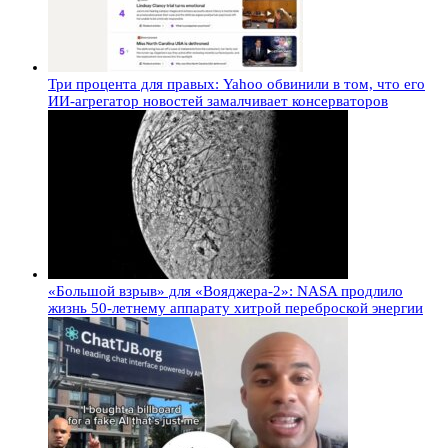
Три процента для правых: Yahoo обвинили в том, что его
ИИ-агрегатор новостей замалчивает консерваторов
«Большой взрыв» для «Вояджера-2»: NASA продлило
жизнь 50-летнему аппарату хитрой переброской энергии