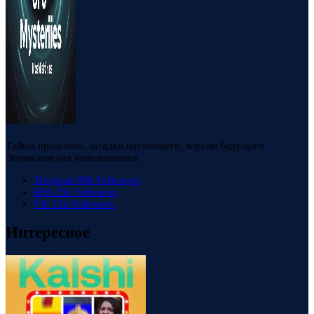
Тайны прошлого, загадки настоящего, версии будущего.
Энциклопедия непознанного.
Telegram
88k
Followers
RSS
23k
Followers
VK
23k
Followers
Интересное