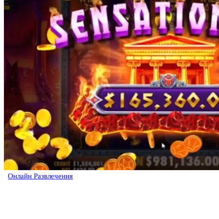
Онлайн Развлечения