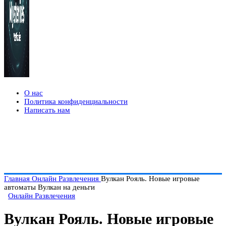
О нас
Политика конфиденциальности
Написать нам
Главная
Онлайн Развлечения
Вулкан Рояль. Новые игровые
автоматы Вулкан на деньги
Онлайн Развлечения
Вулкан Рояль. Новые игровые