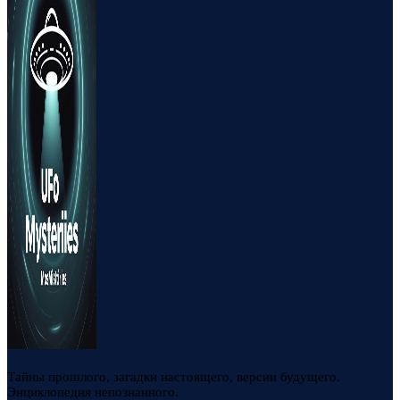
Тайны прошлого, загадки настоящего, версии будущего.
Энциклопедия непознанного.