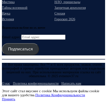
Мистика
НЛО, пришельцы
Тайны вселенной
Запретная археология
Наука
Стихия
История
Гороскоп 2026
Подписаться на блог по эл. почте
Email адрес
Подписаться
© Все права защищены. Все ™ и © всех продуктов, знаков, статей,
фотографий и прочих атрибутов принадлежат авторам или владельцам
лицензий на них. При использовании материалов ссылка на сайт
обязательна. © 2025 evmenov37.ru
О нас
Политика конфиденциальности
Написать нам
Этот сайт стал вкуснее с cookie Мы используем файлы cookie
для вашего удобства.
Политика Конфиденциальности
Принять