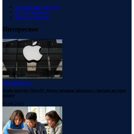
Telegram
88k
Followers
RSS
23k
Followers
VK
23k
Followers
Интересное
Наука
Новости
Apple против OpenAI: битва титанов началась с письма не тому
азиату
05.08.2026