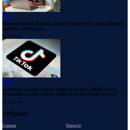
Наука
Планшет раньше букваря: родители хотят учить детей цифровой
грамоте с четырех лет
05.08.2026
Наука
«Табачный момент» для Кремниевой долины: TikTok платит
подросткам за зависимость, а Meta и Google готовятся к суду
05.08.2026
Рубрики
Главная
Новости