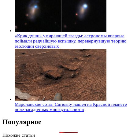
«Крик души» умирающей звезды: астрономы впервые
поймали редчайшую вспышку, перевернувшую теорию
эволюции сверхновых
Марсианские соты: Curiosity нашел на Красной планете
поле загадочных многоугольников
Популярное
Похожие статьи