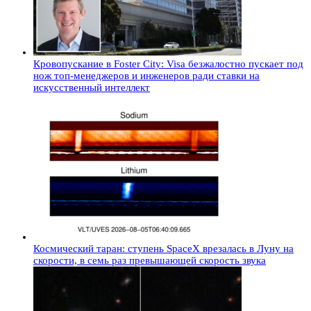
Кровопускание в Foster City: Visa безжалостно пускает под
нож топ-менеджеров и инженеров ради ставки на
искусственный интеллект
Космический таран: ступень SpaceX врезалась в Луну на
скорости, в семь раз превышающей скорость звука