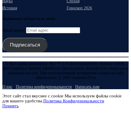
Наука
Стихия
История
Гороскоп 2026
Подписаться на блог по эл. почте
Email адрес
Подписаться
© Все права защищены. Все ™ и © всех продуктов, знаков, статей,
фотографий и прочих атрибутов принадлежат авторам или владельцам
лицензий на них. При использовании материалов ссылка на сайт
обязательна. © 2025 evmenov37.ru
О нас
Политика конфиденциальности
Написать нам
Этот сайт стал вкуснее с cookie Мы используем файлы cookie
для вашего удобства.
Политика Конфиденциальности
Принять