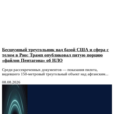
Бесшумный треугольник над базой США и сфера с
телом в Рио: Трамп опубликовал пятую порцию
«файлов Пентагона» об НЛО
Среди рассекреченных документов — показания пилота,
видевшего 150-метровый треугольный объект над афганским...
08.08.2026