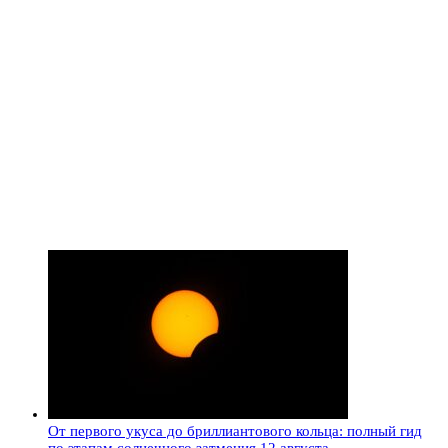
От первого укуса до бриллиантового кольца: полный гид
по этапам солнечного затмения 12 августа