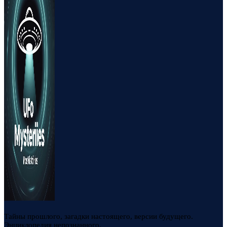
Тайны прошлого, загадки настоящего, версии будущего.
Энциклопедия непознанного.