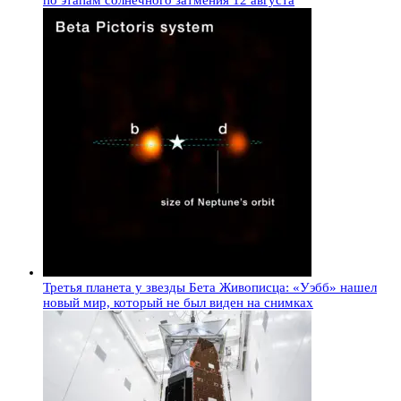
Третья планета у звезды Бета Живописца: «Уэбб» нашел
новый мир, который не был виден на снимках