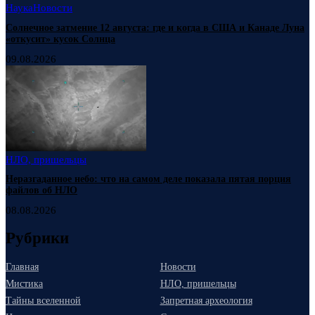
Наука
Новости
Солнечное затмение 12 августа: где и когда в США и Канаде Луна
«откусит» кусок Солнца
09.08.2026
НЛО, пришельцы
Неразгаданное небо: что на самом деле показала пятая порция
файлов об НЛО
08.08.2026
Рубрики
Главная
Новости
Мистика
НЛО, пришельцы
Тайны вселенной
Запретная археология