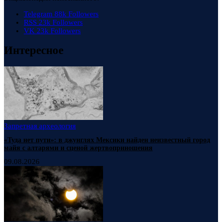
Telegram
88k
Followers
RSS
23k
Followers
VK
23k
Followers
Интересное
Запретная археология
«Туда нет пути»: в джунглях Мексики найден неизвестный город
майя с алтарями и сценой жертвоприношения
09.08.2026