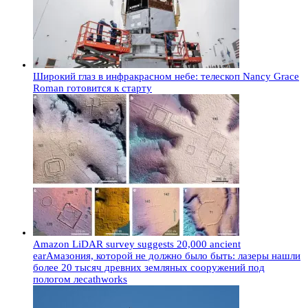
Широкий глаз в инфракрасном небе: телескоп Nancy Grace
Roman готовится к старту
Amazon LiDAR survey suggests 20,000 ancient
earАмазония, которой не должно было быть: лазеры нашли
более 20 тысяч древних земляных сооружений под
пологом лесаthworks