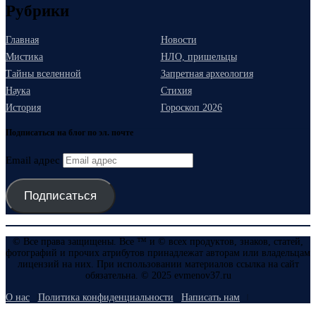
Рубрики
Главная
Новости
Мистика
НЛО, пришельцы
Тайны вселенной
Запретная археология
Наука
Стихия
История
Гороскоп 2026
Подписаться на блог по эл. почте
Email адрес
Подписаться
© Все права защищены. Все ™ и © всех продуктов, знаков, статей,
фотографий и прочих атрибутов принадлежат авторам или владельцам
лицензий на них. При использовании материалов ссылка на сайт
обязательна. © 2025 evmenov37.ru
О нас
Политика конфиденциальности
Написать нам