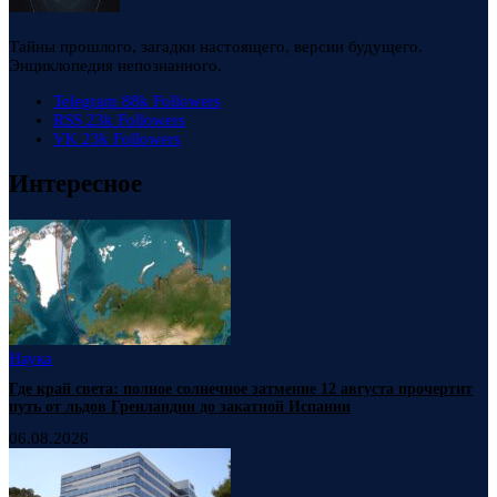
Тайны прошлого, загадки настоящего, версии будущего.
Энциклопедия непознанного.
Telegram
88k
Followers
RSS
23k
Followers
VK
23k
Followers
Интересное
Наука
Где край света: полное солнечное затмение 12 августа прочертит
путь от льдов Гренландии до закатной Испании
06.08.2026