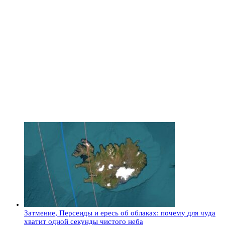
Затмение, Персеиды и ересь об облаках: почему для чуда
хватит одной секунды чистого неба