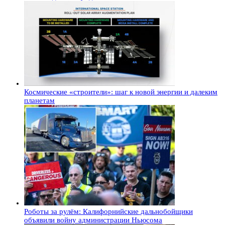
Космические «строители»: шаг к новой энергии и далеким
планетам
Роботы за рулём: Калифорнийские дальнобойщики
объявили войну администрации Ньюсома