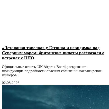
«Летающая тарелка» у Гатвика и невидимка над
Северным морем: британские пилоты рассказали о
встречах с НЛО
Официальные отчеты UK Airprox Board раскрывают
шокирующие подробности опасных сближений пассажирских
лайнеров...
02.08.2026