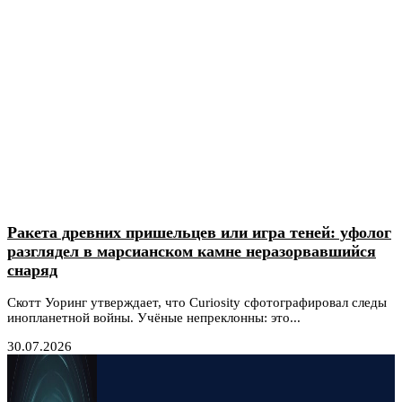
Ракета древних пришельцев или игра теней: уфолог
разглядел в марсианском камне неразорвавшийся
снаряд
Скотт Уоринг утверждает, что Curiosity сфотографировал следы
инопланетной войны. Учёные непреклонны: это...
30.07.2026