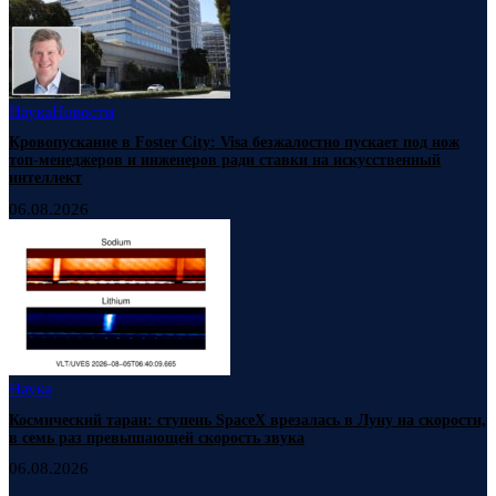
Наука
Новости
Кровопускание в Foster City: Visa безжалостно пускает под нож
топ-менеджеров и инженеров ради ставки на искусственный
интеллект
06.08.2026
Наука
Космический таран: ступень SpaceX врезалась в Луну на скорости,
в семь раз превышающей скорость звука
06.08.2026