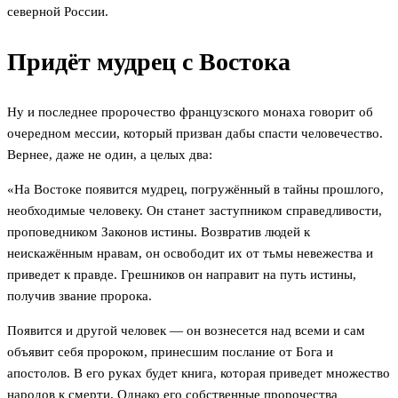
северной России.
Придёт мудрец с Востока
Ну и последнее пророчество французского монаха говорит об
очередном мессии, который призван дабы спасти человечество.
Вернее, даже не один, а целых два:
«На Востоке появится мудрец, погружённый в тайны прошлого,
необходимые человеку. Он станет заступником справедливости,
проповедником Законов истины. Возвратив людей к
неискажённым нравам, он освободит их от тьмы невежества и
приведет к правде. Грешников он направит на путь истины,
получив звание пророка.
Появится и другой человек — он вознесется над всеми и сам
объявит себя пророком, принесшим послание от Бога и
апостолов. В его руках будет книга, которая приведет множество
народов к смерти. Однако его собственные пророчества