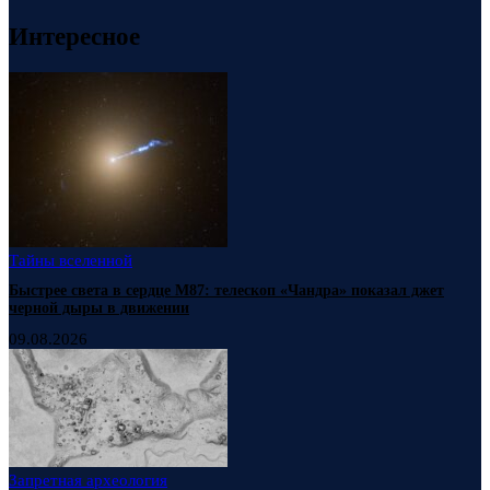
Интересное
Тайны вселенной
Быстрее света в сердце М87: телескоп «Чандра» показал джет
черной дыры в движении
09.08.2026
Запретная археология