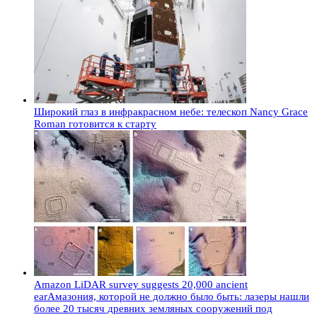
Широкий глаз в инфракрасном небе: телескоп Nancy Grace
Roman готовится к старту
Amazon LiDAR survey suggests 20,000 ancient
earАмазония, которой не должно было быть: лазеры нашли
более 20 тысяч древних земляных сооружений под