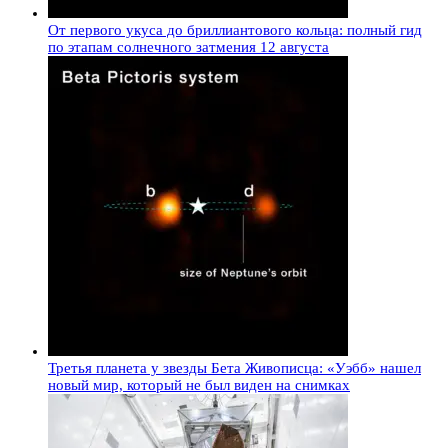
От первого укуса до бриллиантового кольца: полный гид
по этапам солнечного затмения 12 августа
Третья планета у звезды Бета Живописца: «Уэбб» нашел
новый мир, который не был виден на снимках