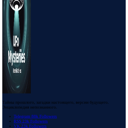
Тайны прошлого, загадки настоящего, версии будущего.
Энциклопедия непознанного.
Telegram
88k
Followers
RSS
23k
Followers
VK
23k
Followers