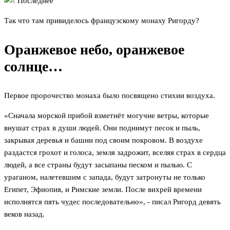
Так что там привиделось французскому монаху Ригорду?
Оранжевое небо, оранжевое
солнце…
Первое пророчество монаха было посвящено стихии воздуха.
«Сначала морской прибой взметнёт могучие ветры, которые
внушат страх в души людей. Они поднимут песок и пыль,
закрывая деревья и башни под своим покровом. В воздухе
раздастся грохот и голоса, земля задрожит, вселяя страх в сердца
людей, а все страны будут засыпаны песком и пылью. С
ураганом, налетевшим с запада, будут затронуты не только
Египет, Эфиопия, и Римские земли. После вихрей времени
исполнятся пять чудес последовательно», - писал Ригорд девять
веков назад.