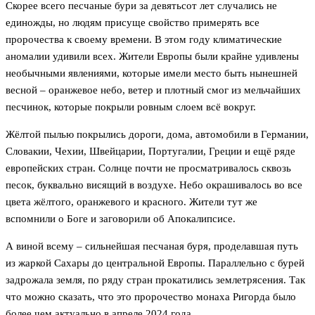
Скорее всего песчаные бури за девятьсот лет случались не
единожды, но людям присуще свойство примерять все
пророчества к своему времени. В этом году климатические
аномалии удивили всех. Жители Европы были крайне удивлены
необычными явлениями, которые имели место быть нынешней
весной – оранжевое небо, ветер и плотный смог из мельчайших
песчинок, которые покрыли ровным слоем всё вокруг.
Жёлтой пылью покрылись дороги, дома, автомобили в Германии,
Словакии, Чехии, Швейцарии, Португалии, Греции и ещё ряде
европейских стран. Солнце почти не просматривалось сквозь
песок, буквально висящий в воздухе. Небо окрашивалось во все
цвета жёлтого, оранжевого и красного. Жители тут же
вспомнили о Боге и заговорили об Апокалипсисе.
А виной всему – сильнейшая песчаная буря, проделавшая путь
из жаркой Сахары до центральной Европы. Параллельно с бурей
задрожала земля, по ряду стран прокатились землетрясения. Так
что можно сказать, что это пророчество монаха Ригорда было
более чем актуально в апреле 2024 года.