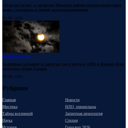
«Туда нет пути»: в джунглях Мексики найден неизвестный город
майя с алтарями и сценой жертвоприношения
09.08.2026
Наука
Новости
Солнечное затмение 12 августа: где и когда в США и Канаде Луна
«откусит» кусок Солнца
09.08.2026
Рубрики
Главная
Новости
Мистика
НЛО, пришельцы
Тайны вселенной
Запретная археология
Наука
Стихия
История
Гороскоп 2026