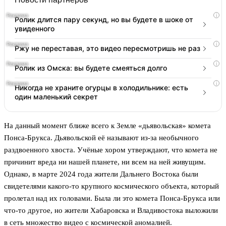
i
Ролик длится пару секунд, но вы будете в шоке от
увиденного
i
Ржу не переставая, это видео пересмотришь не раз
i
Ролик из Омска: вы будете смеяться долго
i
Никогда не храните огурцы в холодильнике: есть
один маленький секрет
На данный момент ближе всего к Земле «дьявольская» комета
Понса-Брукса. Дьявольской её называют из-за необычного
раздвоенного хвоста. Учёные хором утверждают, что комета не
причинит вреда ни нашей планете, ни всем на ней живущим.
Однако, в марте 2024 года жители Дальнего Востока были
свидетелями какого-то крупного космического объекта, который
пролетал над их головами. Была ли это комета Понса-Брукса или
что-то другое, но жители Хабаровска и Владивостока выложили
в сеть множество видео с космической аномалией.