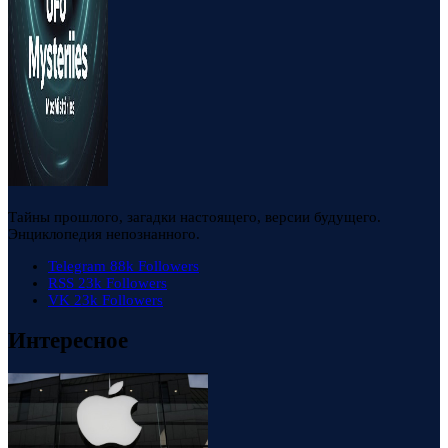
Тайны прошлого, загадки настоящего, версии будущего.
Энциклопедия непознанного.
Telegram
88k
Followers
RSS
23k
Followers
VK
23k
Followers
Интересное