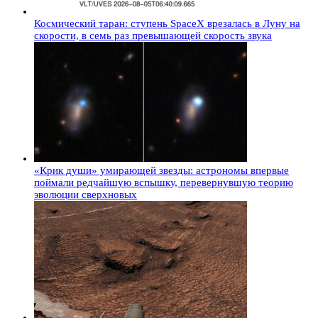
Космический таран: ступень SpaceX врезалась в Луну на
скорости, в семь раз превышающей скорость звука
«Крик души» умирающей звезды: астрономы впервые
поймали редчайшую вспышку, перевернувшую теорию
эволюции сверхновых