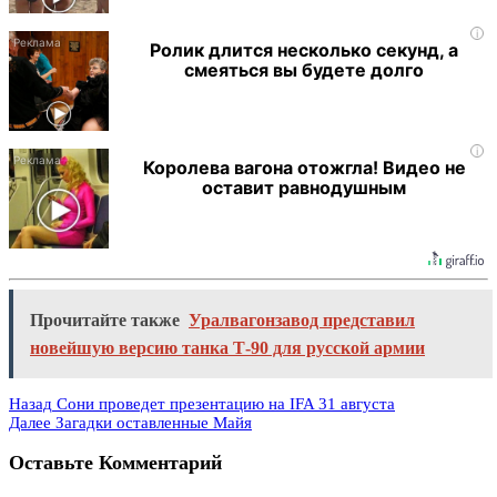
i
Ролик длится несколько секунд, а
смеяться вы будете долго
i
Королева вагона отожгла! Видео не
оставит равнодушным
Прочитайте также
Уралвагонзавод представил
новейшую версию танка Т-90 для русской армии
Назад
Сони проведет презентацию на IFA 31 августа
Далее
Загадки оставленные Майя
Оставьте Комментарий