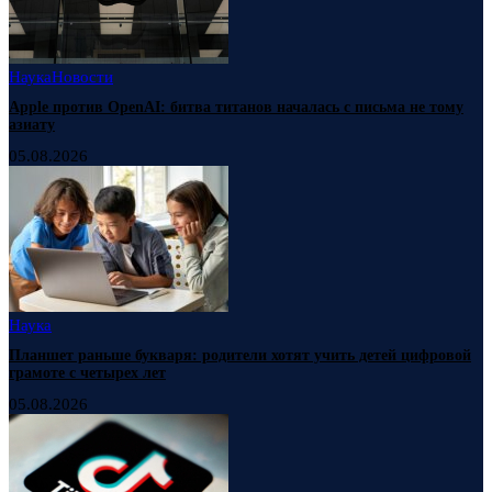
Наука
Новости
Apple против OpenAI: битва титанов началась с письма не тому
азиату
05.08.2026
Наука
Планшет раньше букваря: родители хотят учить детей цифровой
грамоте с четырех лет
05.08.2026