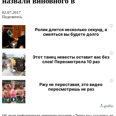
назвали виновного в
02.07.2017
Поделитесь
i
Ролик длится несколько секунд, а
смеяться вы будете долго
i
Этот танец невесты оставит вас без
слов! Пересмотрела 10 раз
i
Ржу не переставая, это видео
пересмотришь не раз
Об этом информирует интернет-издание «Лента.ру» ссылаясь на