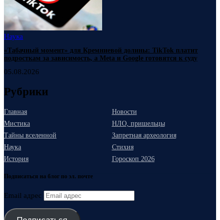
Наука
«Табачный момент» для Кремниевой долины: TikTok платит
подросткам за зависимость, а Meta и Google готовятся к суду
05.08.2026
Рубрики
Главная
Новости
Мистика
НЛО, пришельцы
Тайны вселенной
Запретная археология
Наука
Стихия
История
Гороскоп 2026
Подписаться на блог по эл. почте
Email адрес