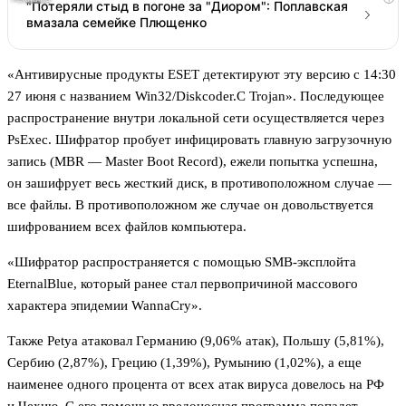
"Потеряли стыд в погоне за "Диором": Поплавская
вмазала семейке Плющенко
«Антивирусные продукты ESET детектируют эту версию с 14:30
27 июня с названием Win32/Diskcoder.C Trojan». Последующее
распространение внутри локальной сети осуществляется через
PsExec. Шифратор пробует инфицировать главную загрузочную
запись (MBR — Master Boot Record), ежели попытка успешна,
он зашифрует весь жесткий диск, в противоположном случае —
все файлы. В противоположном же случае он довольствуется
шифрованием всех файлов компьютера.
«Шифратор распространяется с помощью SMB-эксплойта
EternalBlue, который ранее стал первопричиной массового
характера эпидемии WannaCry».
Также Petya атаковал Германию (9,06% атак), Польшу (5,81%),
Сербию (2,87%), Грецию (1,39%), Румынию (1,02%), а еще
наименее одного процента от всех атак вируса довелось на РФ