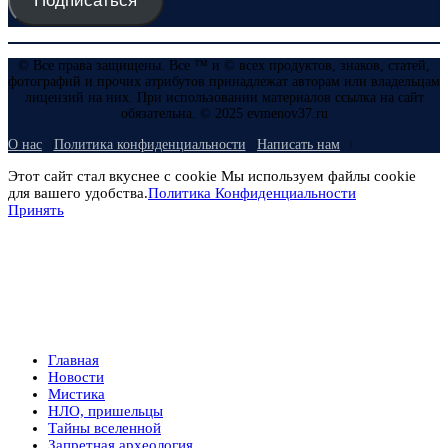
Подписаться
© Все права защищены. Все ™ и © всех продуктов, знаков, статей,
фотографий и прочих атрибутов принадлежат авторам или владельцам
лицензий на них. При использовании материалов ссылка на сайт
обязательна. © 2025 evmenov37.ru
О нас
Политика конфиденциальности
Написать нам
Этот сайт стал вкуснее с cookie Мы используем файлы cookie
для вашего удобства.
Политика Конфиденциальности
Принять
Главная
Новости
Мистика
НЛО, пришельцы
Тайны вселенной
Запретная археология