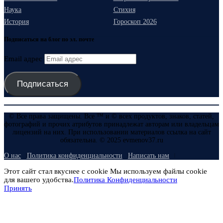
Наука
Стихия
История
Гороскоп 2026
Подписаться на блог по эл. почте
Email адрес
Подписаться
© Все права защищены. Все ™ и © всех продуктов, знаков, статей,
фотографий и прочих атрибутов принадлежат авторам или владельцам
лицензий на них. При использовании материалов ссылка на сайт
обязательна. © 2025 evmenov37.ru
О нас
Политика конфиденциальности
Написать нам
Этот сайт стал вкуснее с cookie Мы используем файлы cookie
для вашего удобства.
Политика Конфиденциальности
Принять