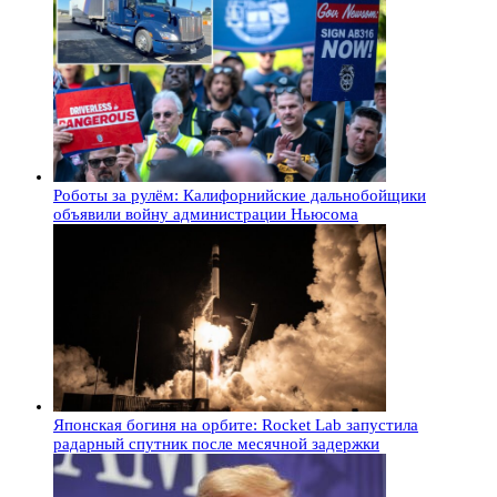
Роботы за рулём: Калифорнийские дальнобойщики
объявили войну администрации Ньюсома
Японская богиня на орбите: Rocket Lab запустила
радарный спутник после месячной задержки