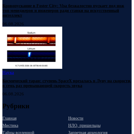
Кровопускание в Foster City: Visa безжалостно пускает под нож
топ-менеджеров и инженеров ради ставки на искусственный
интеллект
06.08.2026
Наука
Космический таран: ступень SpaceX врезалась в Луну на скорости,
в семь раз превышающей скорость звука
06.08.2026
Рубрики
Главная
Новости
Мистика
НЛО, пришельцы
Тайны вселенной
Запретная археология