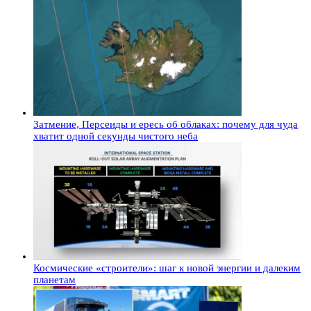
Затмение, Персеиды и ересь об облаках: почему для чуда
хватит одной секунды чистого неба
Космические «строители»: шаг к новой энергии и далеким
планетам