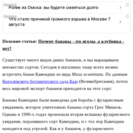
i
Ролик из Омска: вы будете смеяться долго
i
Что стало причиной громкого взрыва в Москве 7
августа
Похожие статьи:
Почему бананы - это ягоды, а клубника -
нет?
Существует много видов диких бананов, и мы выращиваем
множество сортов. Сегодня в магазинах чаще всего можно
встретить банан Кавендиш из вида
Musa acuminata
. По данным
Королевского ботанического сада Кью
(Великобритания), почти
весь мировой экспорт бананов приходится на этот сорт.
Бананы Кавендиш были выведены для борьбы с фузариозным
увяданием, которое уничтожило бананы сорта Грос Мишель.
Однако в 1990-х годах произошла вторая вспышка фузариозного
увядания, поразившего сорт Кавендиш, и с тех пор Кавендиш
находится под угрозой. Как и у бананов, у фузариозного