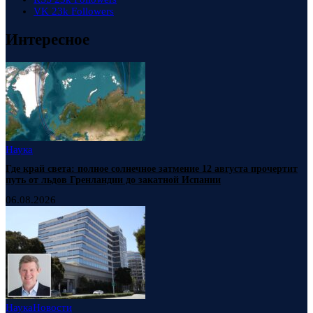
VK
23k
Followers
Интересное
Наука
Где край света: полное солнечное затмение 12 августа прочертит
путь от льдов Гренландии до закатной Испании
06.08.2026
Наука
Новости