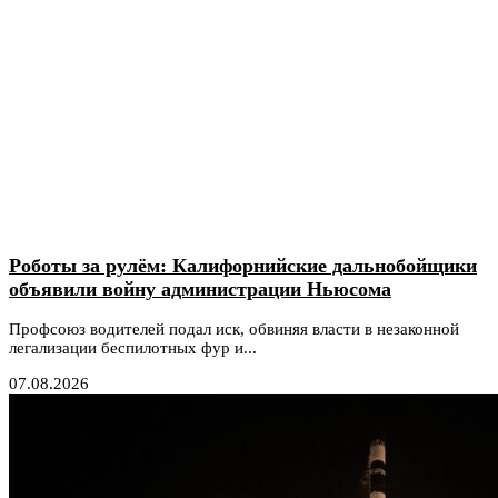
Роботы за рулём: Калифорнийские дальнобойщики
объявили войну администрации Ньюсома
Профсоюз водителей подал иск, обвиняя власти в незаконной
легализации беспилотных фур и...
07.08.2026