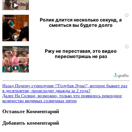
i
Ролик длится несколько секунд, а
смеяться вы будете долго
i
Ржу не переставая, это видео
пересмотришь не раз
Назад
Почему суперлуние \"Голубая Луна\", которое бывает раз
в десятилетие, происходит дважды за 2 года?
Далее
На Солнце, возможно, только что появилось рекордное
количество видимых солнечных пятен
Оставьте Комментарий
Добавить комментарий