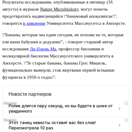
Результаты исследования, опубликованные в пятницу (16
августа) в журнале
Nature Microbiology
, могут помочь
предотвратить надвигающийся \"банановый апокалипсис\",
говорится
в заявлении
Университета Массачусетса в Амхерсте.
\"Бананы, которые мы едим сегодня, не похожи на те, которые
ели ваши бабушки и дедушки\", - говорит старший автор
исследования
Ли-Цзюнь Ма
, профессор биохимии и
молекулярной биологии Массачусетского университета в
Амхерсте. \"Те старые бананы, бананы Грос Мишель,
функционально вымерли, став жертвами первой вспышки
фузариоза в 1950-х годах\".
Новости партнеров
i
Ролик длится пару секунд, но вы будете в шоке от
увиденного
i
Этот танец невесты оставит вас без слов!
Пересмотрела 10 раз