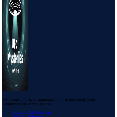
Тайны прошлого, загадки настоящего, версии будущего.
Энциклопедия непознанного.
Telegram
88k
Followers
RSS
23k
Followers