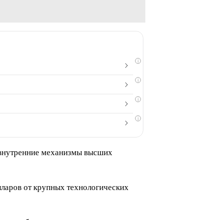
i
i
i
i
и внутренние механизмы высших
ларов от крупных технологических