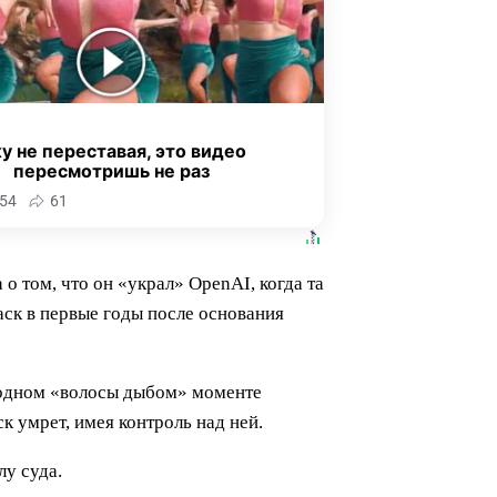
у не переставая, это видео
пересмотришь не раз
54
61
 том, что он «украл» OpenAI, когда та
аск в первые годы после основания
б одном «волосы дыбом» моменте
к умрет, имея контроль над ней.
у суда.