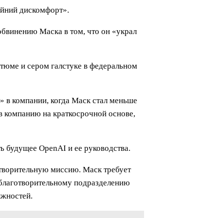
райний дискомфорт».
 обвинению Маска в том, что он «украл
тюме и сером галстуке в федеральном
» в компании, когда Маск стал меньше
 в компанию на краткосрочной основе,
ь будущее OpenAI и ее руководства.
отворительную миссию. Маск требует
е благотворительному подразделению
лжностей.