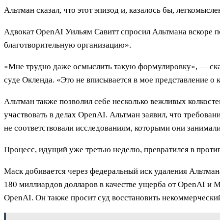
Альтман сказал, что этот эпизод и, казалось бы, легкомыс
Адвокат OpenAI Уильям Савитт спросил Альтмана вскоре пос
благотворительную организацию».
«Мне трудно даже осмыслить такую формулировку», — сказ
суде Окленда. «Это не вписывается в мое представление о
Альтман также позволил себе несколько вежливых колкост
участвовать в делах OpenAI. Альтман заявил, что требован
не соответствовали исследованиям, которыми они занимали
Процесс, идущий уже третью неделю, превратился в против
Маск добивается через федеральный иск удаления Альтман
180 миллиардов долларов в качестве ущерба от OpenAI и M
OpenAI. Он также просит суд восстановить некоммерческий