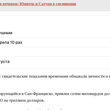
ня вечером: Юпитер и Сатурн в соединении
душным
рела 10 раз
густа
о: свидетельские показания временами обнажали личности 
ирующийся в Сан-Франциско, привлек сотни миллиардов дол
O на триллион долларов.