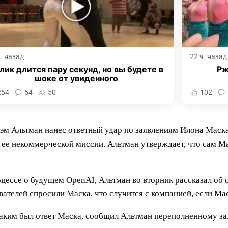
ч. назад
22 ч. назад
лик длится пару секунд, но вы будете в
Рж
шоке от увиденного
254
54
50
102
Альтман нанес ответный удар по заявлениям Илона Маска о
 ее некоммерческой миссии. Альтман утверждает, что сам М
роцессе о будущем OpenAI, Альтман во вторник рассказал о
ателей спросили Маска, что случится с компанией, если Мас
аким был ответ Маска, сообщил Альтман переполненному зал