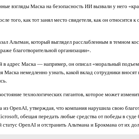
ленные взгляды Маска на безопасность ИИ вызвали у него «к
ле того, как тот занял место свидетеля, как он относится к
ал Альтман, который выглядел расслабленным в темном кос
 краже благотворительной организации».
ей в адрес Маска — например, он описал «моральный подъем
ия Маска немедленно узнать, какой вклад сотрудники вносят
сь.
остояние технологических гигантов, которое может изменит
а из OpenAI, утверждая, что компания нарушила свою благ
icrosoft, обещая передать любые средства от победы в суд
 статус OpenAI и отстранить Альтмана и Брокмана от их до