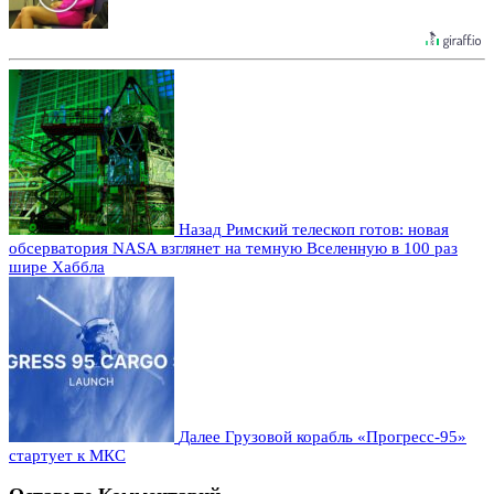
Назад
Римский телескоп готов: новая
обсерватория NASA взглянет на темную Вселенную в 100 раз
шире Хаббла
Далее
Грузовой корабль «Прогресс-95»
стартует к МКС