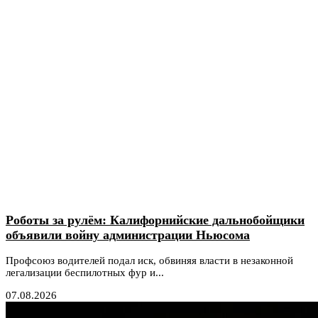
Роботы за рулём: Калифорнийские дальнобойщики
объявили войну администрации Ньюсома
Профсоюз водителей подал иск, обвиняя власти в незаконной
легализации беспилотных фур и...
07.08.2026