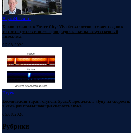
Наука
Новости
Кровопускание в Foster City: Visa безжалостно пускает под нож
топ-менеджеров и инженеров ради ставки на искусственный
интеллект
06.08.2026
Наука
Космический таран: ступень SpaceX врезалась в Луну на скорости,
в семь раз превышающей скорость звука
06.08.2026
Рубрики