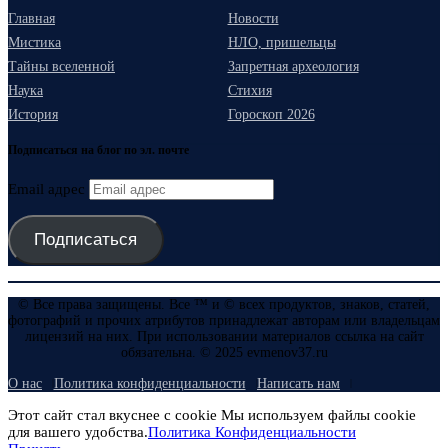
Главная
Новости
Мистика
НЛО, пришельцы
Тайны вселенной
Запретная археология
Наука
Стихия
История
Гороскоп 2026
Подписаться на блог по эл. почте
Email адрес
Подписаться
© Все права защищены. Все ™ и © всех продуктов, знаков, статей,
фотографий и прочих атрибутов принадлежат авторам или владельцам
лицензий на них. При использовании материалов ссылка на сайт
обязательна. © 2025 evmenov37.ru
О нас
Политика конфиденциальности
Написать нам
Этот сайт стал вкуснее с cookie Мы используем файлы cookie
для вашего удобства.
Политика Конфиденциальности