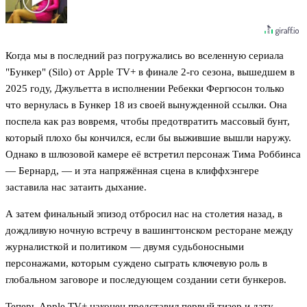
Когда мы в последний раз погружались во вселенную сериала
"Бункер" (Silo) от Apple TV+ в финале 2-го сезона, вышедшем в
2025 году, Джульетта в исполнении Ребекки Фергюсон только
что вернулась в Бункер 18 из своей вынужденной ссылки. Она
поспела как раз вовремя, чтобы предотвратить массовый бунт,
который плохо бы кончился, если бы выжившие вышли наружу.
Однако в шлюзовой камере её встретил персонаж Тима Роббинса
— Бернард, — и эта напряжённая сцена в клиффхэнгере
заставила нас затаить дыхание.
А затем финальный эпизод отбросил нас на столетия назад, в
дождливую ночную встречу в вашингтонском ресторане между
журналисткой и политиком — двумя судьбоносными
персонажами, которым суждено сыграть ключевую роль в
глобальном заговоре и последующем создании сети бункеров.
Теперь Apple TV+ наконец представил первый тизер и дату