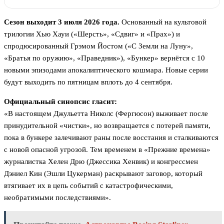
Сезон выходит 3 июля 2026 года.
Основанный на культовой
трилогии Хью Хауи («Шерсть», «Сдвиг» и «Прах») и
спродюсированный Грэмом Йостом («С Земли на Луну»,
«Братья по оружию», «Праведник»), «Бункер» вернётся с 10
новыми эпизодами апокалиптического кошмара. Новые серии
будут выходить по пятницам вплоть до 4 сентября.
Официальный синопсис гласит:
«В настоящем Джульетта Николс (Фергюсон) выживает после
принудительной «чистки», но возвращается с потерей памяти,
пока в бункере залечивают раны после восстания и сталкиваются
с новой опасной угрозой. Тем временем в «Прежние времена»
журналистка Хелен Дрю (Джессика Хенвик) и конгрессмен
Дэниел Кин (Эшли Цукерман) раскрывают заговор, который
втягивает их в цепь событий с катастрофическими,
необратимыми последствиями».