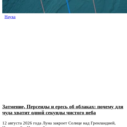
Наука
Затмение, Персеиды и ересь об облаках: почему для
чуда хватит одной секунды чистого неба
12 августа 2026 года Луна закроет Солнце над Гренландией,