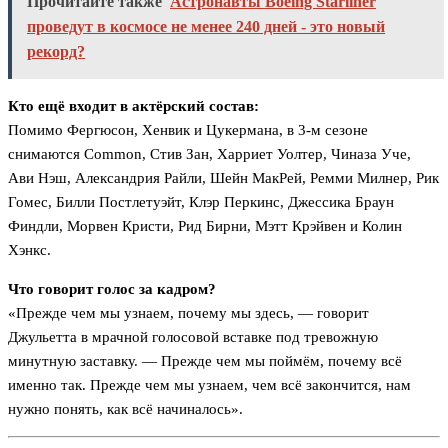
Прочитайте также
Астронавты Boeing Starliner
проведут в космосе не менее 240 дней - это новый
рекорд?
Кто ещё входит в актёрский состав:
Помимо Фергюсон, Хенвик и Цукермана, в 3-м сезоне
снимаются Common, Стив Зан, Харриет Уолтер, Чиназа Уче,
Ави Нэш, Александрия Райли, Шейн МакРей, Ремми Милнер, Рик
Гомес, Билли Постлетуэйт, Клэр Перкинс, Джессика Браун
Финдли, Морвен Кристи, Рид Бирни, Мэтт Крэйвен и Колин
Хэнкс.
Что говорит голос за кадром?
«Прежде чем мы узнаем, почему мы здесь, — говорит
Джульетта в мрачной голосовой вставке под тревожную
минутную заставку. — Прежде чем мы поймём, почему всё
именно так. Прежде чем мы узнаем, чем всё закончится, нам
нужно понять, как всё начиналось».