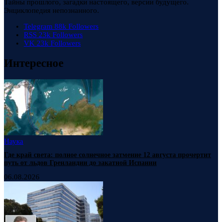
Тайны прошлого, загадки настоящего, версии будущего.
Энциклопедия непознанного.
Telegram
88k
Followers
RSS
23k
Followers
VK
23k
Followers
Интересное
Наука
Где край света: полное солнечное затмение 12 августа прочертит
путь от льдов Гренландии до закатной Испании
06.08.2026