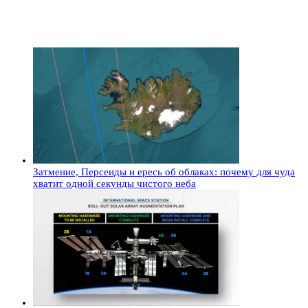
Затмение, Персеиды и ересь об облаках: почему для чуда
хватит одной секунды чистого неба