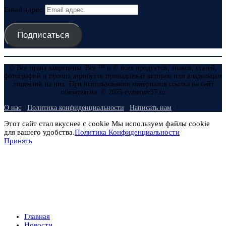
Email адрес
Подписаться
© Все права защищены. Все ™ и © всех продуктов, знаков, статей,
фотографий и прочих атрибутов принадлежат авторам или владельцам
лицензий на них. При использовании материалов ссылка на сайт
обязательна. © 2025 evmenov37.ru
О нас
Политика конфиденциальности
Написать нам
Этот сайт стал вкуснее с cookie Мы используем файлы cookie
для вашего удобства.
Политика Конфиденциальности
Принять
Главная
Новости