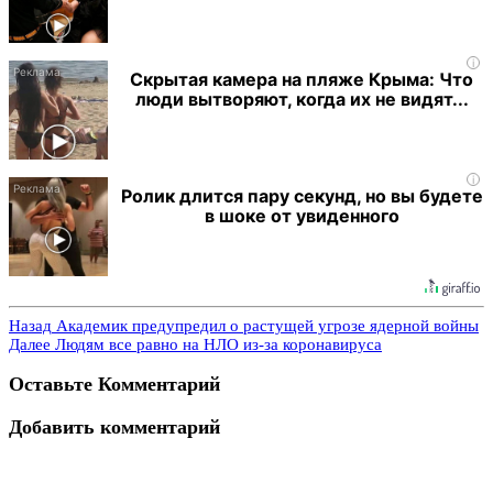
i
Скрытая камера на пляже Крыма: Что
люди вытворяют, когда их не видят...
i
Ролик длится пару секунд, но вы будете
в шоке от увиденного
Назад
Академик предупредил о растущей угрозе ядерной войны
Далее
Людям все равно на НЛО из-за коронавируса
Оставьте Комментарий
Добавить комментарий