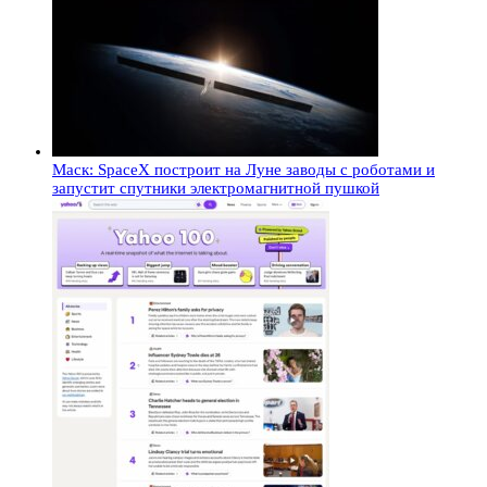
Маск: SpaceX построит на Луне заводы с роботами и
запустит спутники электромагнитной пушкой