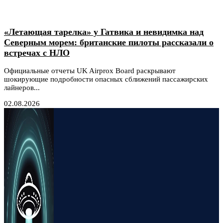
«Летающая тарелка» у Гатвика и невидимка над
Северным морем: британские пилоты рассказали о
встречах с НЛО
Официальные отчеты UK Airprox Board раскрывают
шокирующие подробности опасных сближений пассажирских
лайнеров...
02.08.2026