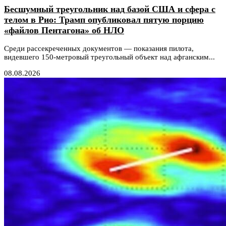
Бесшумный треугольник над базой США и сфера с
телом в Рио: Трамп опубликовал пятую порцию
«файлов Пентагона» об НЛО
Среди рассекреченных документов — показания пилота,
видевшего 150-метровый треугольный объект над афганским...
08.08.2026