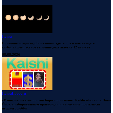
Наука
Солнечный серп над Британией: где, когда и как увидеть
глубочайшее частное затмение десятилетия 12 августа
08.08.2026
Наука
Новости
«Империя штата» против биржи прогнозов: Kalshi обвинила Нью-
Йорк в избирательном правосудии и напомнила про взносы
игорного лобби