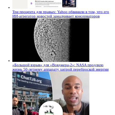
Три процента для правых: Yahoo обвинили в том, что его
ИИ-агрегатор новостей замалчивает консерваторов
«Большой взрыв» для «Вояджера-2»: NASA продлило
жизнь 50-летнему аппарату хитрой переброской энергии