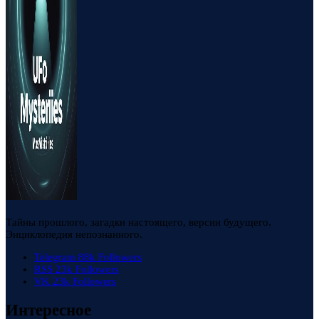
Тайны прошлого, загадки настоящего, версии будущего.
Энциклопедия непознанного.
Telegram
88k
Followers
RSS
23k
Followers
VK
23k
Followers
Интересное