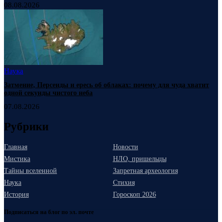
08.08.2026
Наука
Затмение, Персеиды и ересь об облаках: почему для чуда хватит
одной секунды чистого неба
07.08.2026
Рубрики
Главная
Новости
Мистика
НЛО, пришельцы
Тайны вселенной
Запретная археология
Наука
Стихия
История
Гороскоп 2026
Подписаться на блог по эл. почте