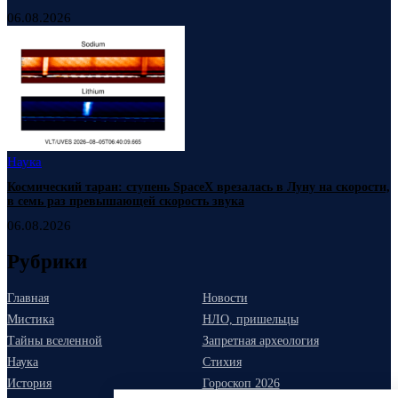
06.08.2026
Наука
Космический таран: ступень SpaceX врезалась в Луну на скорости,
в семь раз превышающей скорость звука
06.08.2026
Рубрики
Главная
Новости
Мистика
НЛО, пришельцы
Тайны вселенной
Запретная археология
Наука
Стихия
История
Гороскоп 2026