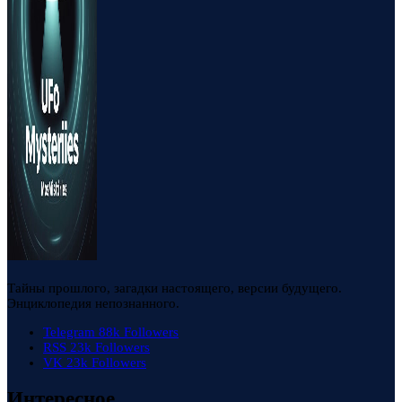
Тайны прошлого, загадки настоящего, версии будущего.
Энциклопедия непознанного.
Telegram
88k
Followers
RSS
23k
Followers
VK
23k
Followers
Интересное