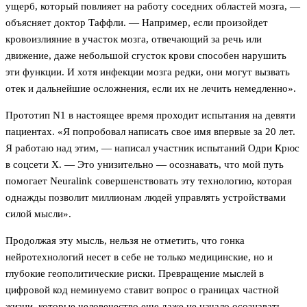
ущерб, который повлияет на работу соседних областей мозга, —
объясняет доктор Таффли. — Например, если произойдет
кровоизлияние в участок мозга, отвечающий за речь или
движение, даже небольшой сгусток крови способен нарушить
эти функции. И хотя инфекции мозга редки, они могут вызвать
отек и дальнейшие осложнения, если их не лечить немедленно».
Прототип N1 в настоящее время проходит испытания на девяти
пациентах. «Я попробовал написать свое имя впервые за 20 лет.
Я работаю над этим, — написал участник испытаний Одри Крюс
в соцсети X. — Это унизительно — осознавать, что мой путь
помогает Neuralink совершенствовать эту технологию, которая
однажды позволит миллионам людей управлять устройствами
силой мысли».
Продолжая эту мысль, нельзя не отметить, что гонка
нейротехнологий несет в себе не только медицинские, но и
глубокие геополитические риски. Превращение мыслей в
цифровой код неминуемо ставит вопрос о границах частной
жизни, которые человечество еще даже не начало осознавать.