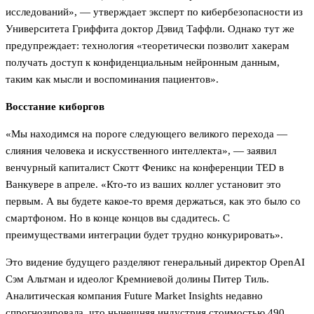
исследований», — утверждает эксперт по кибербезопасности из
Университета Гриффита доктор Дэвид Таффли. Однако тут же
предупреждает: технология «теоретически позволит хакерам
получать доступ к конфиденциальным нейронным данным,
таким как мысли и воспоминания пациентов».
Восстание киборгов
«Мы находимся на пороге следующего великого перехода —
слияния человека и искусственного интеллекта», — заявил
венчурный капиталист Скотт Феникс на конференции TED в
Ванкувере в апреле. «Кто-то из ваших коллег установит это
первым. А вы будете какое-то время держаться, как это было со
смартфоном. Но в конце концов вы сдадитесь. С
преимуществами интеграции будет трудно конкурировать».
Это видение будущего разделяют генеральный директор OpenAI
Сэм Альтман и идеолог Кремниевой долины Питер Тиль.
Аналитическая компания Future Market Insights недавно
спрогнозировала, что нынешняя индустрия стоимостью 490