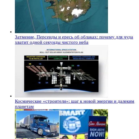
Затмение, Персеиды и ересь об облаках: почему для чуда
хватит одной секунды чистого неба
Космические «строители»: шаг к новой энергии и далеким
планетам