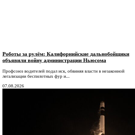
Роботы за рулём: Калифорнийские дальнобойщики
объявили войну администрации Ньюсома
Профсоюз водителей подал иск, обвиняя власти в незаконной
легализации беспилотных фур и...
07.08.2026