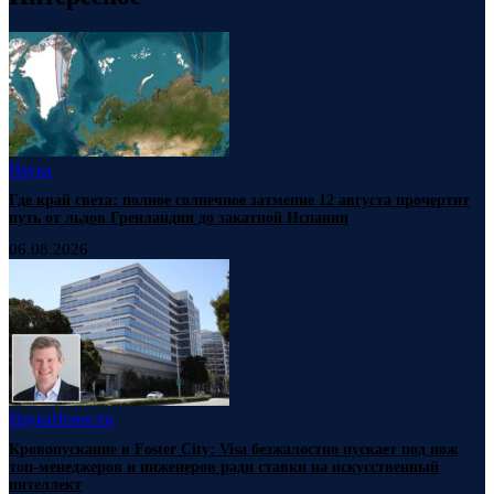
Наука
Где край света: полное солнечное затмение 12 августа прочертит
путь от льдов Гренландии до закатной Испании
06.08.2026
Наука
Новости
Кровопускание в Foster City: Visa безжалостно пускает под нож
топ-менеджеров и инженеров ради ставки на искусственный
интеллект