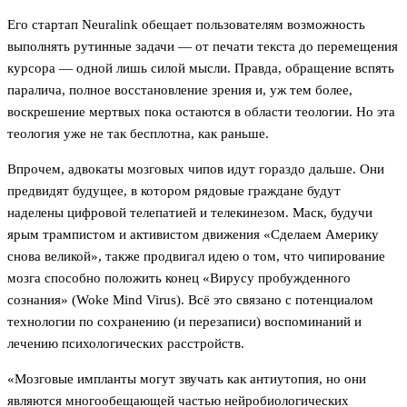
Его стартап Neuralink обещает пользователям возможность
выполнять рутинные задачи — от печати текста до перемещения
курсора — одной лишь силой мысли. Правда, обращение вспять
паралича, полное восстановление зрения и, уж тем более,
воскрешение мертвых пока остаются в области теологии. Но эта
теология уже не так бесплотна, как раньше.
Впрочем, адвокаты мозговых чипов идут гораздо дальше. Они
предвидят будущее, в котором рядовые граждане будут
наделены цифровой телепатией и телекинезом. Маск, будучи
ярым трампистом и активистом движения «Сделаем Америку
снова великой», также продвигал идею о том, что чипирование
мозга способно положить конец «Вирусу пробужденного
сознания» (Woke Mind Virus). Всё это связано с потенциалом
технологии по сохранению (и перезаписи) воспоминаний и
лечению психологических расстройств.
«Мозговые импланты могут звучать как антиутопия, но они
являются многообещающей частью нейробиологических