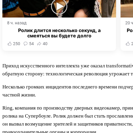
8 ч. назад
20 
Ролик длится несколько секунд, а
Ро
смеяться вы будете долго
250
54
40
Приход искусственного интеллекта уже оказал transformativ
обратную сторону: технологическая революция угрожает т
Несколько громких инцидентов последнего времени подчер
частной жизни.
Ring, компания по производству дверных видеокамер, при
ролика на Супербоуле. Ролик должен был стать прославлен
он вызвал возмущение зрителей и защитников приватности,
правоохранительные органы и корпорации.