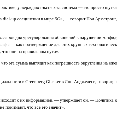
рактике, утверждают эксперты, система — это просто шутка
 на dial-up соединении в мире 5G», — говорит Пол Армстронг
олларов для урегулирования обвинений в нарушении конфиде
штрафы — как подтверждение для этих крупных технологиче
 что они на правильном пути».
 что эта сумма выглядит как погрешность округления на еж
иальности в Greenberg Glusker в Лос-Анджелесе, говорит, 
оисходит с их информацией, — утверждает он. — Политика 
е понимают, что все это значит».