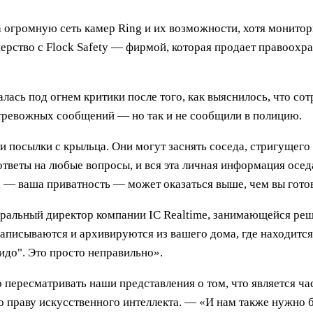
огромную сеть камер Ring и их возможности, хотя монитори
нерство с Flock Safety — фирмой, которая продает правоох
лась под огнем критики после того, как выяснилось, что со
 тревожных сообщений — но так и не сообщили в полицию.
 посылки с крыльца. Они могут заснять соседа, стригущего
веты на любые вопросы, и вся эта личная информация оседа
 — ваша приватность — может оказаться выше, чем вы готов
неральный директор компании IC Realtime, занимающейся р
аписываются и архивируются из вашего дома, где находится 
Фидо". Это просто неправильно».
о пересматривать наши представления о том, что является 
 праву искусственного интеллекта. — «И нам также нужно 