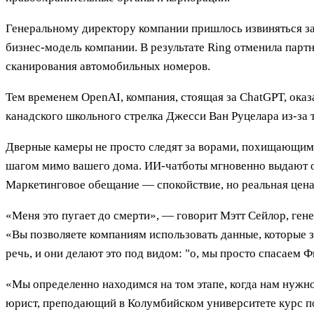
Генеральному директору компании пришлось извиняться за 
бизнес-модель компании. В результате Ring отменила парт
сканирования автомобильных номеров.
Тем временем OpenAI, компания, стоящая за ChatGPT, оказа
канадского школьного стрелка Джесси Ван Руцелара из-за
Дверные камеры не просто следят за ворами, похищающими
шагом мимо вашего дома. ИИ-чатботы мгновенно выдают от
Маркетинговое обещание — спокойствие, но реальная цена
«Меня это пугает до смерти», — говорит Мэтт Сейлор, ге
«Вы позволяете компаниям использовать данные, которые з
речь, и они делают это под видом: "о, мы просто спасаем 
«Мы определенно находимся на том этапе, когда нам нужн
юрист, преподающий в Колумбийском университете курс по