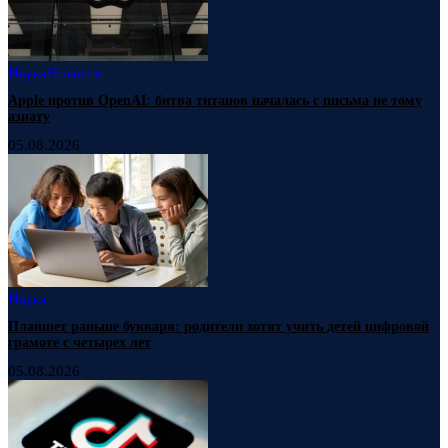
Наука
Новости
Apple против OpenAI: битва титанов началась с письма не тому
азиату
05.08.2026
Наука
Планшет раньше букваря: родители хотят учить детей цифровой
грамоте с четырех лет
05.08.2026