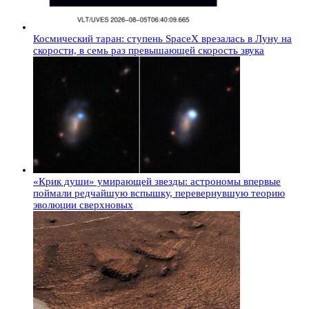
Космический таран: ступень SpaceX врезалась в Луну на
скорости, в семь раз превышающей скорость звука
«Крик души» умирающей звезды: астрономы впервые
поймали редчайшую вспышку, перевернувшую теорию
эволюции сверхновых