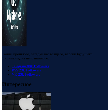
Тайны прошлого, загадки настоящего, версии будущего.
Энциклопедия непознанного.
Telegram
88k
Followers
RSS
23k
Followers
VK
23k
Followers
Интересное