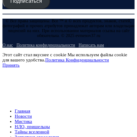
Подписаться
© Все права защищены. Все ™ и © всех продуктов, знаков, статей,
фотографий и прочих атрибутов принадлежат авторам или владельцам
лицензий на них. При использовании материалов ссылка на сайт
обязательна. © 2025 evmenov37.ru
О нас
Политика конфиденциальности
Написать нам
Этот сайт стал вкуснее с cookie Мы используем файлы cookie
для вашего удобства.
Политика Конфиденциальности
Принять
Главная
Новости
Мистика
НЛО, пришельцы
Тайны вселенной
Запретная археология