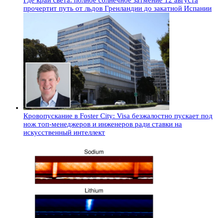
Где край света: полное солнечное затмение 12 августа
прочертит путь от льдов Гренландии до закатной Испании
Кровопускание в Foster City: Visa безжалостно пускает под
нож топ-менеджеров и инженеров ради ставки на
искусственный интеллект