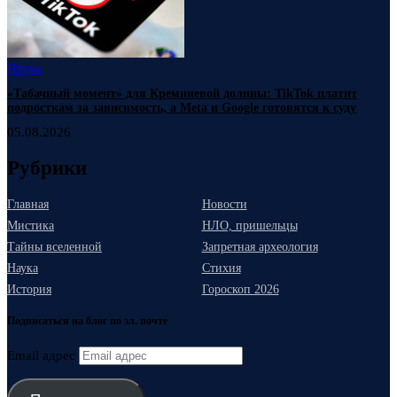
Наука
«Табачный момент» для Кремниевой долины: TikTok платит
подросткам за зависимость, а Meta и Google готовятся к суду
05.08.2026
Рубрики
Главная
Новости
Мистика
НЛО, пришельцы
Тайны вселенной
Запретная археология
Наука
Стихия
История
Гороскоп 2026
Подписаться на блог по эл. почте
Email адрес