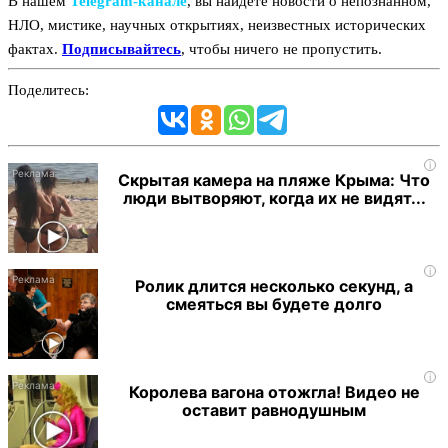
В нашем
Telegram‑канале
, вы найдёте новости о непознанном,
НЛО, мистике, научных открытиях, неизвестных исторических
фактах.
Подписывайтесь
, чтобы ничего не пропустить.
Поделитесь:
i
Скрытая камера на пляже Крыма: Что
люди вытворяют, когда их не видят...
i
Ролик длится несколько секунд, а
смеяться вы будете долго
i
Королева вагона отожгла! Видео не
оставит равнодушным