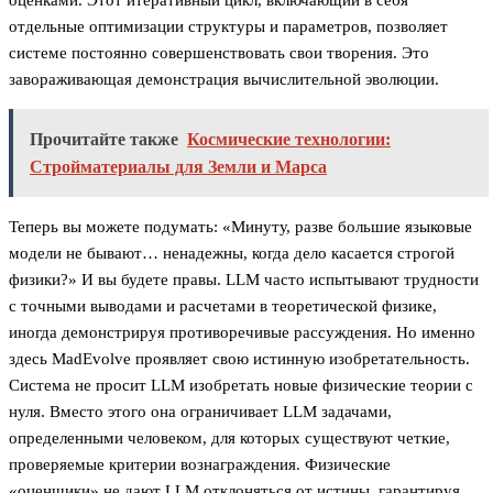
оценками. Этот итеративный цикл, включающий в себя
отдельные оптимизации структуры и параметров, позволяет
системе постоянно совершенствовать свои творения. Это
завораживающая демонстрация вычислительной эволюции.
Прочитайте также
Космические технологии:
Стройматериалы для Земли и Марса
Теперь вы можете подумать: «Минуту, разве большие языковые
модели не бывают… ненадежны, когда дело касается строгой
физики?» И вы будете правы. LLM часто испытывают трудности
с точными выводами и расчетами в теоретической физике,
иногда демонстрируя противоречивые рассуждения. Но именно
здесь MadEvolve проявляет свою истинную изобретательность.
Система не просит LLM изобретать новые физические теории с
нуля. Вместо этого она ограничивает LLM задачами,
определенными человеком, для которых существуют четкие,
проверяемые критерии вознаграждения. Физические
«оценщики» не дают LLM отклоняться от истины, гарантируя,