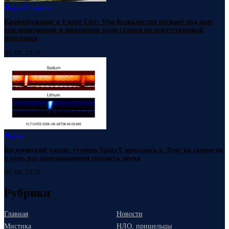
Наука
Новости
Кровопускание в Foster City: Visa безжалостно пускает под нож
топ-менеджеров и инженеров ради ставки на искусственный
интеллект
06.08.2026
Наука
Космический таран: ступень SpaceX врезалась в Луну на скорости,
в семь раз превышающей скорость звука
06.08.2026
Рубрики
Главная
Новости
Мистика
НЛО, пришельцы