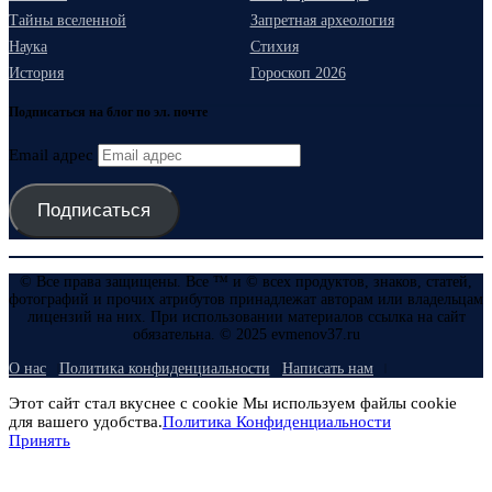
Тайны вселенной
Запретная археология
Наука
Стихия
История
Гороскоп 2026
Подписаться на блог по эл. почте
Email адрес
Подписаться
© Все права защищены. Все ™ и © всех продуктов, знаков, статей,
фотографий и прочих атрибутов принадлежат авторам или владельцам
лицензий на них. При использовании материалов ссылка на сайт
обязательна. © 2025 evmenov37.ru
О нас
Политика конфиденциальности
Написать нам
Этот сайт стал вкуснее с cookie Мы используем файлы cookie
для вашего удобства.
Политика Конфиденциальности
Принять