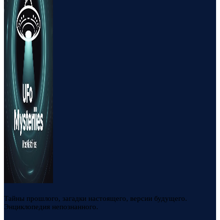
Тайны прошлого, загадки настоящего, версии будущего.
Энциклопедия непознанного.