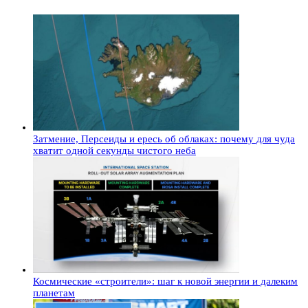
Затмение, Персеиды и ересь об облаках: почему для чуда
хватит одной секунды чистого неба
Космические «строители»: шаг к новой энергии и далеким
планетам