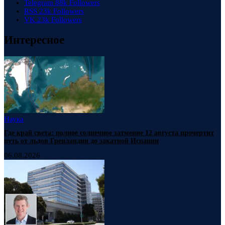
Telegram
88k
Followers
RSS
23k
Followers
VK
23k
Followers
Интересное
Наука
Где край света: полное солнечное затмение 12 августа прочертит
путь от льдов Гренландии до закатной Испании
06.08.2026