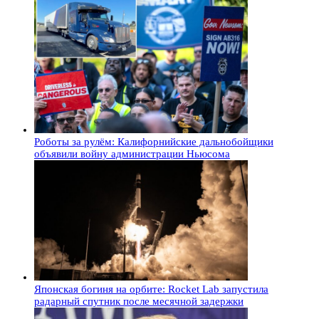
Роботы за рулём: Калифорнийские дальнобойщики
объявили войну администрации Ньюсома
Японская богиня на орбите: Rocket Lab запустила
радарный спутник после месячной задержки