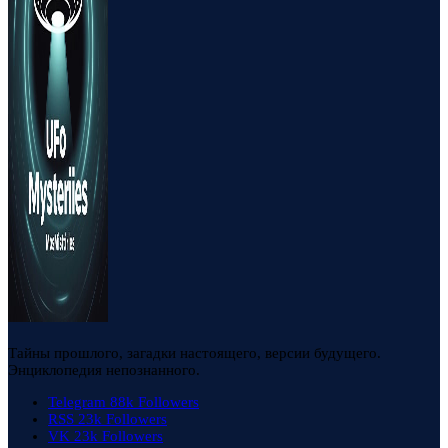
Тайны прошлого, загадки настоящего, версии будущего.
Энциклопедия непознанного.
Telegram
88k
Followers
RSS
23k
Followers
VK
23k
Followers