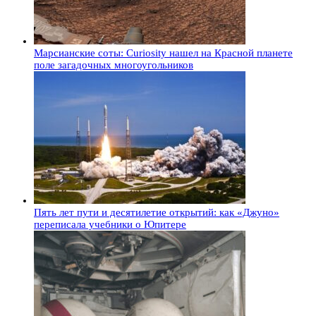
Марсианские соты: Curiosity нашел на Красной планете
поле загадочных многоугольников
Пять лет пути и десятилетие открытий: как «Джуно»
переписала учебники о Юпитере