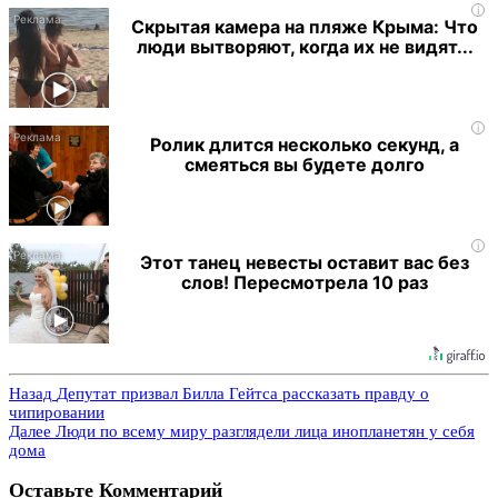
i
Скрытая камера на пляже Крыма: Что
люди вытворяют, когда их не видят...
i
Ролик длится несколько секунд, а
смеяться вы будете долго
i
Этот танец невесты оставит вас без
слов! Пересмотрела 10 раз
Назад
Депутат призвал Билла Гейтса рассказать правду о
чипировании
Далее
Люди по всему миру разглядели лица инопланетян у себя
дома
Оставьте Комментарий