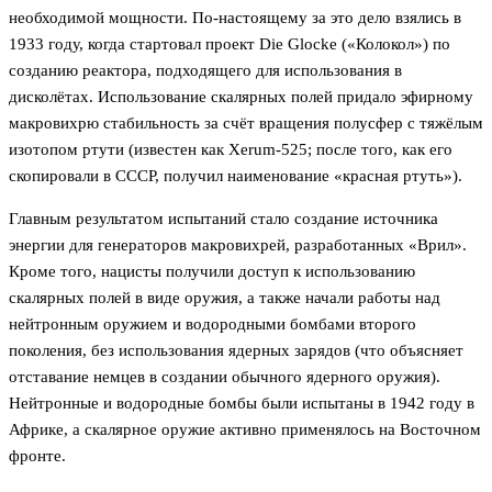
необходимой мощности. По-настоящему за это дело взялись в
1933 году, когда стартовал проект Die Glocke («Колокол») по
созданию реактора, подходящего для использования в
дисколётах. Использование скалярных полей придало эфирному
макровихрю стабильность за счёт вращения полусфер с тяжёлым
изотопом ртути (известен как Xerum-525; после того, как его
скопировали в СССР, получил наименование «красная ртуть»).
Главным результатом испытаний стало создание источника
энергии для генераторов макровихрей, разработанных «Врил».
Кроме того, нацисты получили доступ к использованию
скалярных полей в виде оружия, а также начали работы над
нейтронным оружием и водородными бомбами второго
поколения, без использования ядерных зарядов (что объясняет
отставание немцев в создании обычного ядерного оружия).
Нейтронные и водородные бомбы были испытаны в 1942 году в
Африке, а скалярное оружие активно применялось на Восточном
фронте.