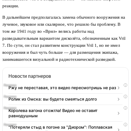
реакции.
В дальнейшем предполагалась замена обычного вооружения на
лучевое, звуковое или скалярное, что решило бы проблему. В
том же 1941 году во «Врил» велись работы над
разведывательным вариантом дисколёта, обозначенным как Vril
7. По сути, он стал развитием конструкции Vril 1, но не имел
вооружения и был чуть больше — для размещения экипажа,
занимавшегося визуальной и радиотехнической разведкой.
Новости партнеров
i
Ржу не переставая, это видео пересмотришь не раз
i
Ролик из Омска: вы будете смеяться долго
i
Королева вагона отожгла! Видео не оставит
равнодушным
i
"Потеряли стыд в погоне за "Диором": Поплавская