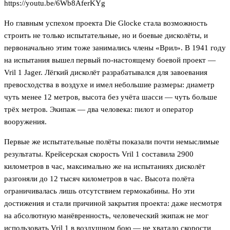
https://youtu.be/6Wb8AferKYg
Но главным успехом проекта Die Glocke стала возможность
строить не только испытательные, но и боевые дисколёты, и
первоначально этим тоже занимались члены «Врил». В 1941 году
на испытания вышел первый по-настоящему боевой проект —
Vril 1 Jager. Лёгкий дисколёт разрабатывался для завоевания
превосходства в воздухе и имел небольшие размеры: диаметр
чуть менее 12 метров, высота без учёта шасси — чуть больше
трёх метров. Экипаж — два человека: пилот и оператор
вооружения.
Первые же испытательные полёты показали почти немыслимые
результаты. Крейсерская скорость Vril 1 составила 2900
километров в час, максимально же на испытаниях дисколёт
разгоняли до 12 тысяч километров в час. Высота полёта
ограничивалась лишь отсутствием гермокабины. Но эти
достижения и стали причиной закрытия проекта: даже несмотря
на абсолютную манёвренность, человеческий экипаж не мог
использовать Vril 1 в воздушном бою — не хватало скорости