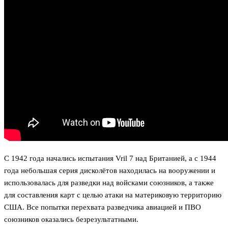
С 1942 года начались испытания Vril 7 над Британией, а с 1944
года небольшая серия дисколётов находилась на вооружении и
использовалась для разведки над войсками союзников, а также
для составления карт с целью атаки на материковую территорию
США. Все попытки перехвата разведчика авиацией и ПВО
союзников оказались безрезультатными.