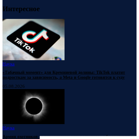
Интересное
Наука
«Табачный момент» для Кремниевой долины: TikTok платит
подросткам за зависимость, а Meta и Google готовятся к суду
05.08.2026
Наука
Армия охотников за затмениями: как волонтеры с бюджетными