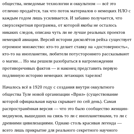
общества, неведомые технологии и оккультизм — всё это
отлично продаётся, так что поток материалов о немецких НЛО с
каждым годом лишь усиливается. И забавно получается, что
сверхсекретная программа, от которой якобы не осталось
никаких следов, описана чуть ли не лучше реальных проектов
немецкой авиации. Версий истории дисколётов рейха существует
огромное множество: кто-то делает ставку на «достоверность»,
кто-то на инопланетян, любители потустороннего рассказывают
о магии… Но мы решили разобраться в нагромождении
противоречивых фактов — и наконец представить первую
подлинную историю немецких летающих тарелок!
Началось всё в 1920 году с создания внутри оккультного
общества Туле новой организации «Врил» (существование
которой официальная наука скрывает по сей день). Самая
распространённая версия — что это было сообщество женщин-
медиумов, вышедших на связь то ли с инопланетянами, то ли с
древними цивилизациями. Однако столь красивая легенда —
всего лишь прикрытие для реального секретного научного