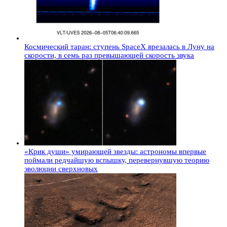
Космический таран: ступень SpaceX врезалась в Луну на
скорости, в семь раз превышающей скорость звука
«Крик души» умирающей звезды: астрономы впервые
поймали редчайшую вспышку, перевернувшую теорию
эволюции сверхновых