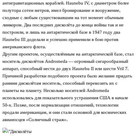
антигравитационных кораблей. Haunebu IV, с диаметром более
полутора сотен метров, имел бронирование и вооружение,
сходные с любым существовавшим на тот момент обычным
линкором. Два последних дисколёта до конца войны так и не
построили, и лишь на антарктической базе в 1947 году два
Haunebu III доделали и успешно применили в бою против
американского флота.
Другим проектом, осуществлённым на антарктической базе, стал
носитель дисколётов Andromeda — огромный сигарообразный
аппарат, способный нести до двух Haunebu II или шести Vril 7.
Причиной разработки подобного проекта было желание придать
ранним дисколётам носитель, способный перевозить их с
планеты на планету. Несколько носителей Andromeda
использовались для показательного устрашения США в начале
50-х. Позже, после нормализации отношений, технологии
продали американцам, и они стали основной для космических
авианосцев «Солнечный страж».