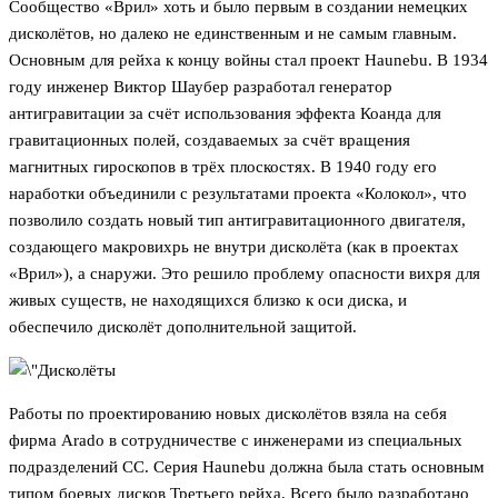
Сообщество «Врил» хоть и было первым в создании немецких
дисколётов, но далеко не единственным и не самым главным.
Основным для рейха к концу войны стал проект Haunebu. В 1934
году инженер Виктор Шаубер разработал генератор
антигравитации за счёт использования эффекта Коанда для
гравитационных полей, создаваемых за счёт вращения
магнитных гироскопов в трёх плоскостях. В 1940 году его
наработки объединили с результатами проекта «Колокол», что
позволило создать новый тип антигравитационного двигателя,
создающего макровихрь не внутри дисколёта (как в проектах
«Врил»), а снаружи. Это решило проблему опасности вихря для
живых существ, не находящихся близко к оси диска, и
обеспечило дисколёт дополнительной защитой.
Работы по проектированию новых дисколётов взяла на себя
фирма Arado в сотрудничестве с инженерами из специальных
подразделений СС. Серия Haunebu должна была стать основным
типом боевых дисков Третьего рейха. Всего было разработано