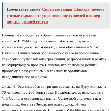
Прочитайте также
Скрытые тайны Сфинкса: почему
ученые скрывают существование туннелей и камер
внутри древней статуи
Инженеры сообщества «Врил» решали не только военные
вопросы. В 1944 году они начали работу над первым
космическим дисколётом под кодовым обозначением Vril-Odin.
Важной отличительной особенностью стало использование
технологий пульсовой антигравитации, разработанной в рамках
конкурирующего проекта Haunebu, что позволило решить
проблему с разрушением клеток живых организмов,
находящихся вне оси диска.
Дисколёт был способен за три дня доставить на Луну экипаж из
70 человек и до 200 тонн груза. Предполагалось использовать
Vril-Odin для освоения как планет Солнечной системы, так и
подводных богатств Земли, поскольку дисколёт мог
передвигаться и под водой. Постройка Vril-Odin началась в 1944-