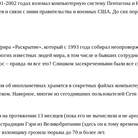
1-2002 годах взломал компьютерную систему Пентагона и 
и связи с ними правительства и военных США. До сих пор н
рира «Раскрытие», который с 1993 года собирал неопровер
многих известных людей мира, в том числе и бывших сотрудн
прос – правда ли все это? Слишком засекреченными были все
ия об инопланетянах хранятся в секретных файлах компьюте
ом. Наверное, многие из сегодняшних пользователей Сети и
н на протяжении 13 месяцев (пока его не вычислили и не а
кстрадиции Гэри из Великобритании (здесь он к тому времени
взломщику грозила тюрьма до 70 и более лет.