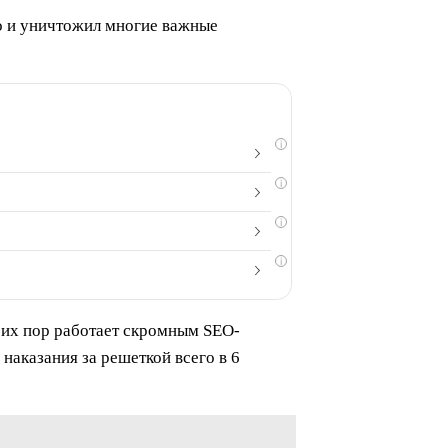
но и уничтожил многие важные
i
i
i
i
сих пор работает скромным SEO-
 наказания за решеткой всего в 6