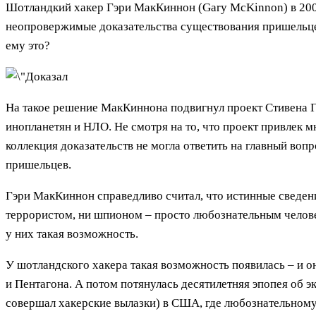
Шотландкий хакер Гэри МакКиннон (Gary McKinnon) в 200
неопровержимые доказательства существования пришельцев 
ему это?
На такое решение МакКиннона подвигнул проект Стивена Г
инопланетян и НЛО. Не смотря на то, что проект привлек 
коллекция доказательств не могла ответить на главный во
пришельцев.
Гэри МакКиннон справедливо считал, что истинные сведен
террористом, ни шпионом – просто любознательным человек
у них такая возможность.
У шотландского хакера такая возможность появилась – и о
и Пентагона. А потом потянулась десятилетняя эпопея об э
совершал хакерские вылазки) в США, где любознательному 