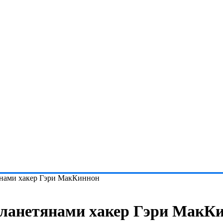
янами хакер Гэри МакКиннон
планетянами хакер Гэри МакК