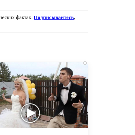
ических фактах.
Подписывайтесь
,
i