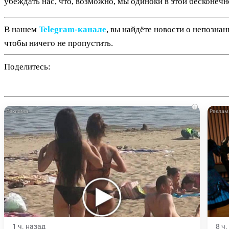
убеждать нас, что, возможно, мы одиноки в этой бесконеч
В нашем
Telegram‑канале
, вы найдёте новости о непозна
чтобы ничего не пропустить.
Поделитесь:
i
1 ч. назад
8 ч