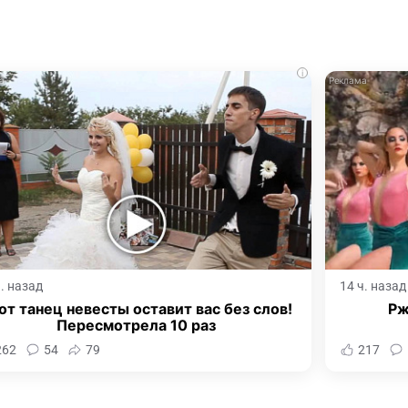
i
ч. назад
14 ч. назад
от танец невесты оставит вас без слов!
Рж
Пересмотрела 10 раз
262
54
79
217