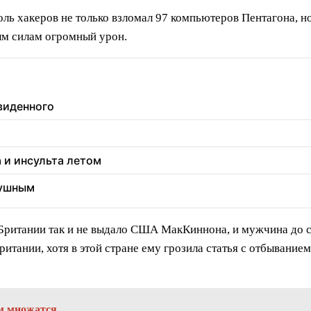
оль хакеров не только взломал 97 компьютеров Пентагона, 
ым силам огромный урон.
увиденного
а и инсульта летом
душным
о Британии так и не выдало США МакКиннона, и мужчина до 
итании, хотя в этой стране ему грозила статья с отбыванием
м множатся