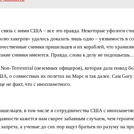
 связь с ними США – все это правда. Некоторые уфологи счи
оролю хакеров» удалось доказать лишь одно – уязвимость в
качественные снимки пришельцев и их кораблей, что хранил
 такие снимки имеются. Правда, слова к делу не подошьешь
Non-Terrestrial (неземных офицеров), которая дала повод б
ША, о совместных их полетах на Марс и так далее. Сам Gary
е не факт, что с инопланетного.
ишельцев, в том числе и сотрудничества США с инопланетян
давности кажется нам скорее забавным случаем, чем героич
м запрета, а ученые до сих пор ищут братьев по разуму на 