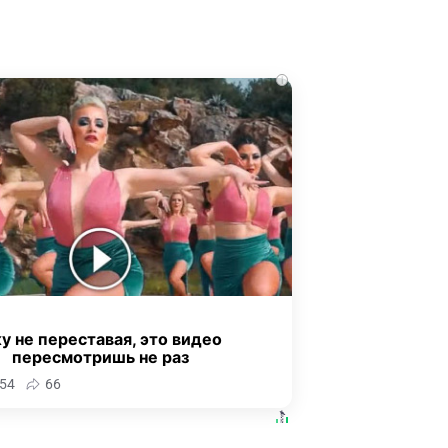
i
у не переставая, это видео
пересмотришь не раз
54
66