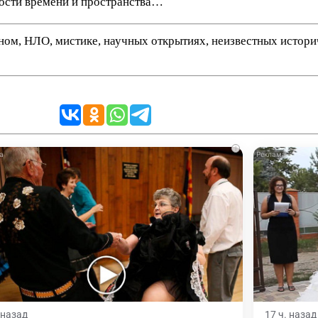
ности времени и пространства…
нном, НЛО, мистике, научных открытиях, неизвестных истор
i
. назад
17 ч. назад