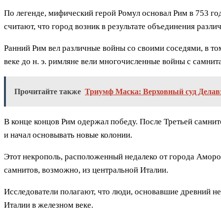
По легенде, мифический герой Ромул основал Рим в 753 год
считают, что город возник в результате объединения разл
Ранний Рим вел различные войны со своими соседями, в то
веке до н. э. римляне вели многочисленные войны с самнит
Прочитайте также
Триумф Маска: Верховный суд Делавэ
В конце концов Рим одержал победу. После Третьей самни
и начал основывать новые колонии.
Этот некрополь, расположенный недалеко от города Амороси
самнитов, возможно, из центральной Италии.
Исследователи полагают, что люди, основавшие древний н
Италии в железном веке.