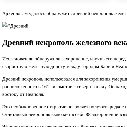
Археологам удалось обнаружить древний некрополь железно
Древний некрополь железного век
Исследователи обнаружили захоронение, изучив его перед 
скоростную железную дорогу между городом Бари и Неап
Древний некрополь использовался для захоронения умерши
расположенного в 161 километре к северо-западу. Он нахо
востоку от Неаполя.
Это необыкновенное открытие позволяет получить редкое п
Отчетливый некрополь включает в себя 88 захоронений в я
Женщин хоронили с украшениями из бронзы - подвесками, 