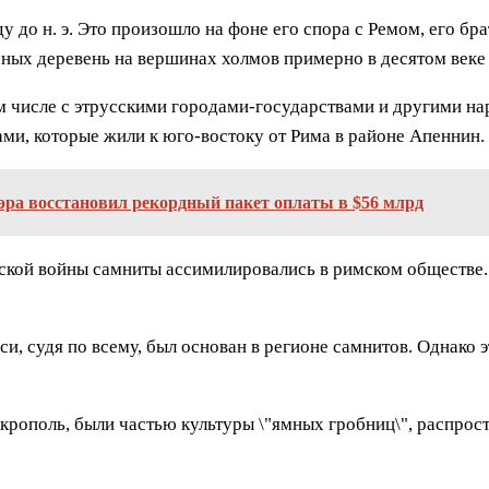
у до н. э. Это произошло на фоне его спора с Ремом, его б
ичных деревень на вершинах холмов примерно в десятом веке
м числе с этрусскими городами-государствами и другими на
ами, которые жили к юго-востоку от Рима в районе Апеннин.
ра восстановил рекордный пакет оплаты в $56 млрд
тской войны самниты ассимилировались в римском обществе.
, судя по всему, был основан в регионе самнитов. Однако э
екрополь, были частью культуры \"ямных гробниц\", распро