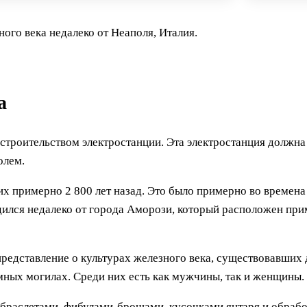
го века недалеко от Неаполя, Италия.
а
строительством электростанции. Эта электростанция должна
олем.
х примерно 2 800 лет назад. Это было примерно во времена
дился недалеко от города Аморози, который расположен при
редставление о культурах железного века, существовавших д
мных могилах. Среди них есть как мужчины, так и женщины.
браслетами, фибулами-брошами, кусочками янтаря и обрабо