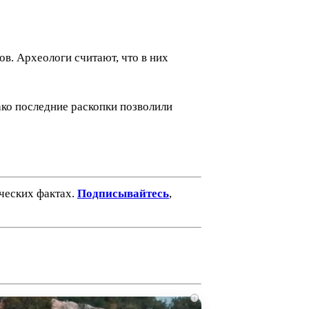
в. Археологи считают, что в них
ако последние раскопки позволили
ических фактах.
Подписывайтесь
,
i