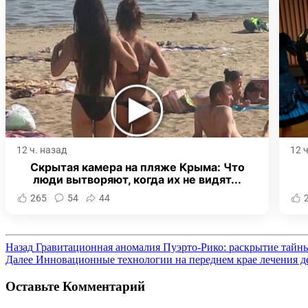
12 ч. назад
12 
Скрытая камера на пляже Крыма: Что
люди вытворяют, когда их не видят...
265
54
44
Назад
Гравитационная аномалия Пуэрто-Рико: раскрытие тайн
Далее
Инновационные технологии на переднем крае лечения д
Оставьте Комментарий