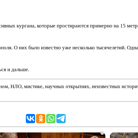
ивных кургана, которые простираются примерно на 15 метро
поля. О них было известно уже несколько тысячелетий. Одн
ься и дальше.
нном, НЛО, мистике, научных открытиях, неизвестных истор
i