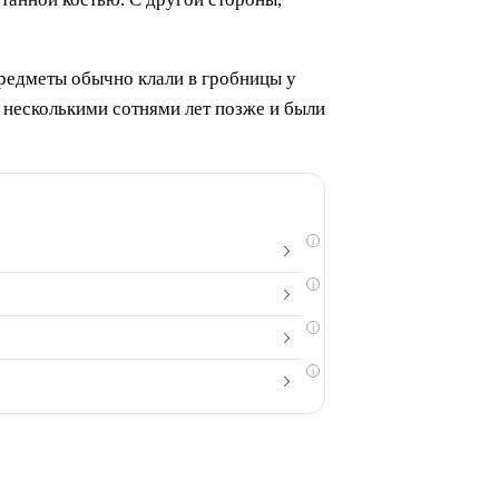
редметы обычно клали в гробницы у
н несколькими сотнями лет позже и были
i
i
i
i