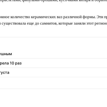
мное количество керамических ваз различной формы. Эти п
я существовала еще до самнитов, которые заняли этот регио
душным
рела 10 раз
густа