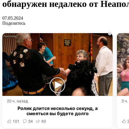
обнаружен недалеко от Неапо
07.05.2024
Поделитесь
i
20 ч. назад
3 ч
Ролик длится несколько секунд, а
смеяться вы будете долго
101
54
60