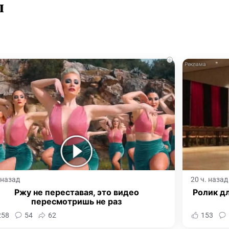
л
i
. назад
20 ч. назад
Ржу не переставая, это видео
Ролик дл
пересмотришь не раз
258
54
62
153