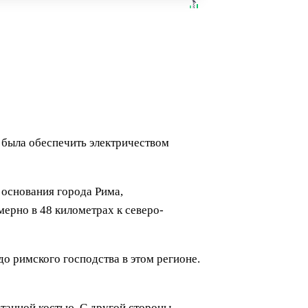
 была обеспечить электричеством
 основания города Рима,
мерно в 48 километрах к северо-
о римского господства в этом регионе.
танной костью. С другой стороны,