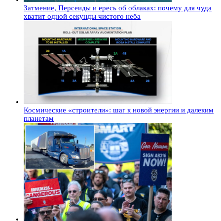
Затмение, Персеиды и ересь об облаках: почему для чуда
хватит одной секунды чистого неба
Космические «строители»: шаг к новой энергии и далеким
планетам