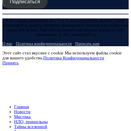
Подписаться
© Все права защищены. Все ™ и © всех продуктов, знаков, статей,
фотографий и прочих атрибутов принадлежат авторам или владельцам
лицензий на них. При использовании материалов ссылка на сайт
обязательна. © 2025 evmenov37.ru
О нас
Политика конфиденциальности
Написать нам
Этот сайт стал вкуснее с cookie Мы используем файлы cookie
для вашего удобства.
Политика Конфиденциальности
Принять
Главная
Новости
Мистика
НЛО, пришельцы
Тайны вселенной