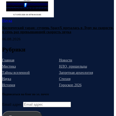
Наука
Космический таран: ступень SpaceX врезалась в Луну на скорости,
в семь раз превышающей скорость звука
06.08.2026
Рубрики
Главная
Новости
Мистика
НЛО, пришельцы
Тайны вселенной
Запретная археология
Наука
Стихия
История
Гороскоп 2026
Подписаться на блог по эл. почте
Email адрес