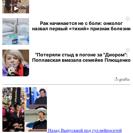
i
Рак начинается не с боли: онколог
назвал первый «тихий» признак болезни
i
"Потеряли стыд в погоне за "Диором":
Поплавская вмазала семейке Плющенко
Назад
Выпускной под гул нейросетей