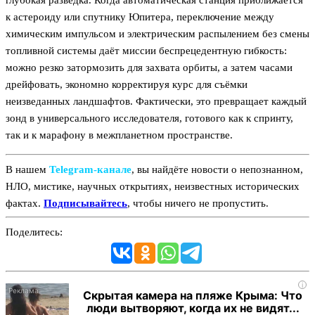
глубокая разведка. Когда автоматическая станция приближается
к астероиду или спутнику Юпитера, переключение между
химическим импульсом и электрическим распылением без смены
топливной системы даёт миссии беспрецедентную гибкость:
можно резко затормозить для захвата орбиты, а затем часами
дрейфовать, экономно корректируя курс для съёмки
неизведанных ландшафтов. Фактически, это превращает каждый
зонд в универсального исследователя, готового как к спринту,
так и к марафону в межпланетном пространстве.
В нашем
Telegram‑канале
, вы найдёте новости о непознанном,
НЛО, мистике, научных открытиях, неизвестных исторических
фактах.
Подписывайтесь
, чтобы ничего не пропустить.
Поделитесь:
i
Скрытая камера на пляже Крыма: Что
люди вытворяют, когда их не видят...