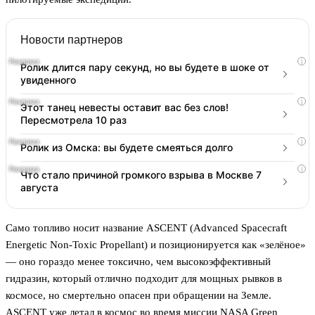
Новости партнеров
i
Ролик длится пару секунд, но вы будете в шоке от
увиденного
i
Этот танец невесты оставит вас без слов!
Пересмотрела 10 раз
i
Ролик из Омска: вы будете смеяться долго
i
Что стало причиной громкого взрыва в Москве 7
августа
Само топливо носит название ASCENT (Advanced Spacecraft
Energetic Non-Toxic Propellant) и позиционируется как «зелёное»
— оно гораздо менее токсично, чем высокоэффективный
гидразин, который отлично подходит для мощных рывков в
космосе, но смертельно опасен при обращении на Земле.
ASCENT уже летал в космос во время миссии NASA Green