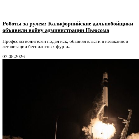
Роботы за рулём: Калифорнийские дальнобойщики
объявили войну администрации Ньюсома
Профсоюз водителей подал иск, обвиняя власти в незаконной
легализации беспилотных фур и...
07.08.2026