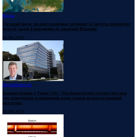
Наука
Где край света: полное солнечное затмение 12 августа прочертит
путь от льдов Гренландии до закатной Испании
06.08.2026
Наука
Новости
Кровопускание в Foster City: Visa безжалостно пускает под нож
топ-менеджеров и инженеров ради ставки на искусственный
интеллект
06.08.2026