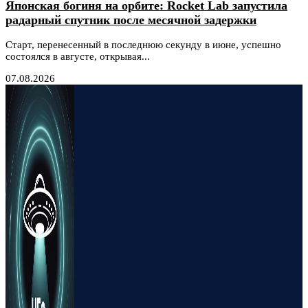
Японская богиня на орбите: Rocket Lab запустила
радарный спутник после месячной задержки
Старт, перенесенный в последнюю секунду в июне, успешно
состоялся в августе, открывая...
07.08.2026