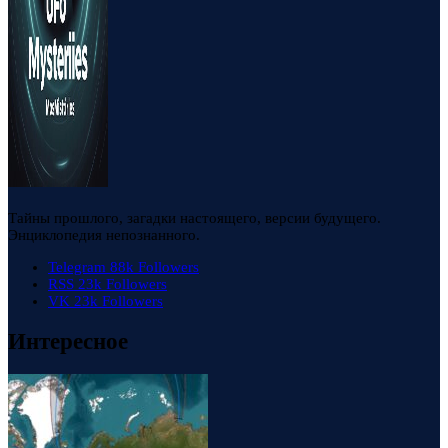
Тайны прошлого, загадки настоящего, версии будущего.
Энциклопедия непознанного.
Telegram
88k
Followers
RSS
23k
Followers
VK
23k
Followers
Интересное