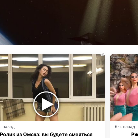
i
ч. назад
6 ч. назад
Ролик из Омска: вы будете смеяться
Рж