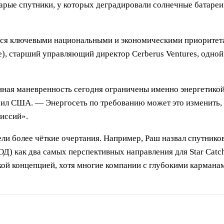
тарые спутники, у которых деградировали солнечные батареи
ся ключевыми национальными и экономическими приоритетам
ке), старший управляющий директор Cerberus Ventures, одно
нная маневренность сегодня ограничены именно энергетико
ил США. — Энергосеть по требованию может это изменить,
иссий».
ли более чёткие очертания. Например, Раш назвал спутник
ЦОД) как два самых перспективных направления для Star Catc
ой концепцией, хотя многие компании с глубокими карманам