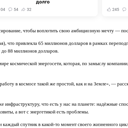
долго
104
54
32
245
нсирование, чтобы воплотить свою амбициозную мечту — пос
ая), что привлекла 65 миллионов долларов в рамках перепо
 до 88 миллионов долларов.
в мире космической энергосети, которая, по замыслу компани
работу в космосе такой же простой, как и на Земле», — расс
же инфраструктуру, что есть у нас на планете: надёжные спо
виты, а вот с энергетикой есть проблемы.
ки каждый спутник в какой-то момент своего жизненного цик