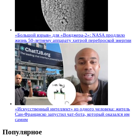
«Большой взрыв» для «Вояджера-2»: NASA продлило
жизнь 50-летнему аппарату хитрой переброской энергии
«Искусственный интеллект» из одного человека: житель
Сан-Франциско запустил чат-бота, который оказался им
самим
Популярное