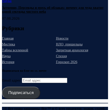
Наука
Затмение, Персеиды и ересь об облаках: почему для чуда хватит
одной секунды чистого неба
07.08.2026
Рубрики
Главная
Новости
Мистика
НЛО, пришельцы
Тайны вселенной
Запретная археология
Наука
Стихия
История
Гороскоп 2026
Подписаться на блог по эл. почте
Email адрес
Подписаться
© Все права защищены. Все ™ и © всех продуктов, знаков, статей,