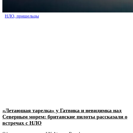
НЛО, пришельцы
«Летающая тарелка» у Гатвика и невидимка над
Северным морем: британские пилоты рассказали о
встречах с НЛО