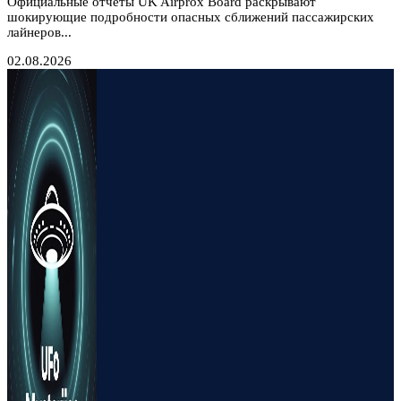
Официальные отчеты UK Airprox Board раскрывают
шокирующие подробности опасных сближений пассажирских
лайнеров...
02.08.2026