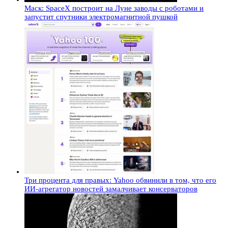
Маск: SpaceX построит на Луне заводы с роботами и
запустит спутники электромагнитной пушкой
Три процента для правых: Yahoo обвинили в том, что его
ИИ-агрегатор новостей замалчивает консерваторов