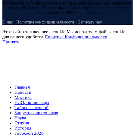
фотографий и прочих атрибутов принадлежат авторам или владельцам
лицензий на них. При использовании материалов ссылка на сайт
обязательна. © 2025 evmenov37.ru
О нас
Политика конфиденциальности
Написать нам
Этот сайт стал вкуснее с cookie Мы используем файлы cookie
для вашего удобства.
Политика Конфиденциальности
Принять
Главная
Новости
Мистика
НЛО, пришельцы
Тайны вселенной
Запретная археология
Наука
Стихия
История
Гороскоп 2026