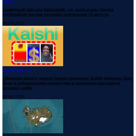
Наука
Солнечный серп над Британией: где, когда и как увидеть
глубочайшее частное затмение десятилетия 12 августа
08.08.2026
Наука
Новости
«Империя штата» против биржи прогнозов: Kalshi обвинила Нью-
Йорк в избирательном правосудии и напомнила про взносы
игорного лобби
08.08.2026