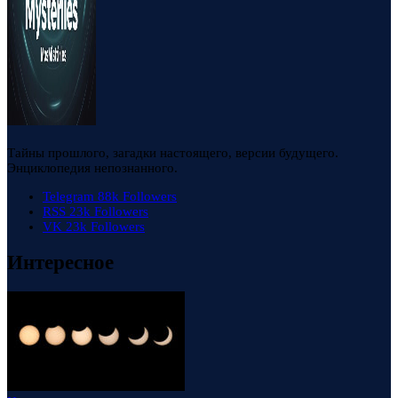
Тайны прошлого, загадки настоящего, версии будущего.
Энциклопедия непознанного.
Telegram
88k
Followers
RSS
23k
Followers
VK
23k
Followers
Интересное