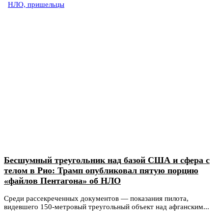
НЛО, пришельцы
Бесшумный треугольник над базой США и сфера с
телом в Рио: Трамп опубликовал пятую порцию
«файлов Пентагона» об НЛО
Среди рассекреченных документов — показания пилота,
видевшего 150-метровый треугольный объект над афганским...