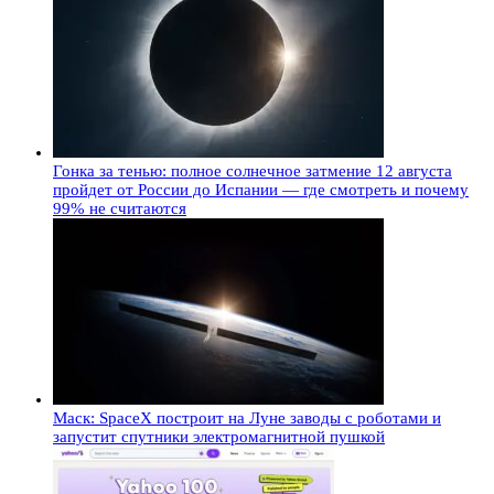
Гонка за тенью: полное солнечное затмение 12 августа
пройдет от России до Испании — где смотреть и почему
99% не считаются
Маск: SpaceX построит на Луне заводы с роботами и
запустит спутники электромагнитной пушкой