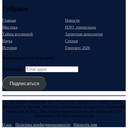
Рубрики
Главная
Новости
Мистика
НЛО, пришельцы
Тайны вселенной
Запретная археология
Наука
Стихия
История
Гороскоп 2026
Подписаться на блог по эл. почте
Email адрес
Подписаться
© Все права защищены. Все ™ и © всех продуктов, знаков, статей,
фотографий и прочих атрибутов принадлежат авторам или владельцам
лицензий на них. При использовании материалов ссылка на сайт
обязательна. © 2025 evmenov37.ru
О нас
Политика конфиденциальности
Написать нам