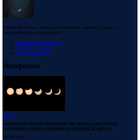
Тайны прошлого, загадки настоящего, версии будущего.
Энциклопедия непознанного.
Telegram
88k
Followers
RSS
23k
Followers
VK
23k
Followers
Интересное
Наука
Солнечный серп над Британией: где, когда и как увидеть
глубочайшее частное затмение десятилетия 12 августа
08.08.2026