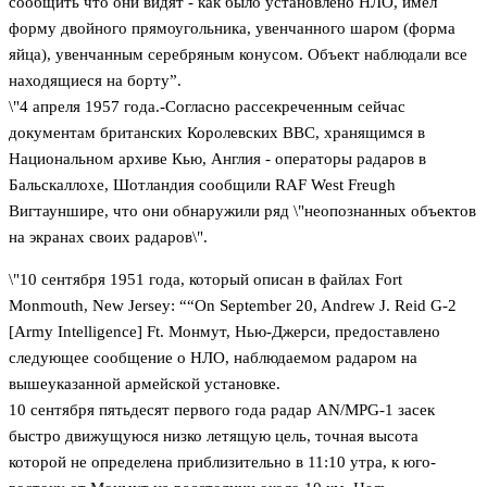
сообщить что они видят - как было установлено НЛО, имел
форму двойного прямоугольника, увенчанного шаром (форма
яйца), увенчанным серебряным конусом. Объект наблюдали все
находящиеся на борту”.
\"4 апреля 1957 года.-Согласно рассекреченным сейчас
документам британских Королевских ВВС, хранящимся в
Национальном архиве Кью, Англия - операторы радаров в
Бальскаллохе, Шотландия сообщили RAF West Freugh
Вигтауншире, что они обнаружили ряд \"неопознанных объектов
на экранах своих радаров\".
\"10 сентября 1951 года, который описан в файлах Fort
Monmouth, New Jersey: ““On September 20, Andrew J. Reid G-2
[Army Intelligence] Ft. Монмут, Нью-Джерси, предоставлено
следующее сообщение о НЛО, наблюдаемом радаром на
вышеуказанной армейской установке.
10 сентября пятьдесят первого года радар AN/MPG-1 засек
быстро движущуюся низко летящую цель, точная высота
которой не определена приблизительно в 11:10 утра, к юго-