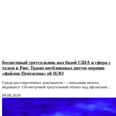
Бесшумный треугольник над базой США и сфера с
телом в Рио: Трамп опубликовал пятую порцию
«файлов Пентагона» об НЛО
Среди рассекреченных документов — показания пилота,
видевшего 150-метровый треугольный объект над афганским...
08.08.2026