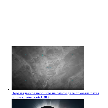
Неразгаданное небо: что на самом деле показала пятая
порция файлов об НЛО