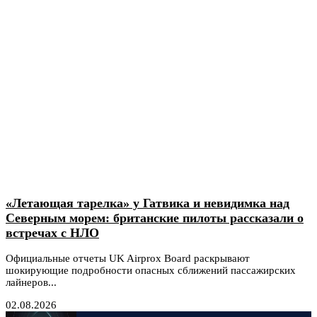
«Летающая тарелка» у Гатвика и невидимка над
Северным морем: британские пилоты рассказали о
встречах с НЛО
Официальные отчеты UK Airprox Board раскрывают
шокирующие подробности опасных сближений пассажирских
лайнеров...
02.08.2026