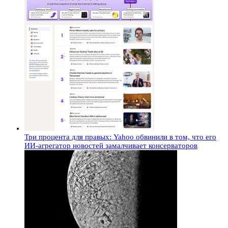
Три процента для правых: Yahoo обвинили в том, что его
ИИ-агрегатор новостей замалчивает консерваторов