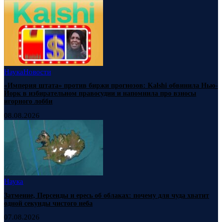
Наука
Новости
«Империя штата» против биржи прогнозов: Kalshi обвинила Нью-
Йорк в избирательном правосудии и напомнила про взносы
игорного лобби
08.08.2026
Наука
Затмение, Персеиды и ересь об облаках: почему для чуда хватит
одной секунды чистого неба
07.08.2026