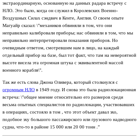
экстраординарную, основанную на данных радара встречу с
НЛО. Это было, когда он служил в Королевских Военно-
Воздушных Силах сэндвич в Кенте, Англия. О своем опыте
Магуайр сказал: \"механиков обвиняли в том, что они
неправильно калибровали приборы; нас обвиняли в том, что мы
неправильно интерпретировали показания приборов. Но
очевидным ответом, смотревшим нам в лицо, на каждый
отдельный прибор на базе, был тот факт, что там на невероятной
высоте висела эта огромная штука с эквивалентной массой
военного корабля\".
Так же есть слова Джона Оливера, который столкнулся с
огромным НЛО
в 1949 году. И снова это была радиолокационная
встреча: \"общее мнение относительно его размеров среди
весьма опытных специалистов по радиолокации, участвовавших
в операциях, состояло в том , что этот объект давал эхо,
подобное эху большого пассажирского или грузового надводного
судна, что-то в районе 15 000 или 20 00 тонн .”