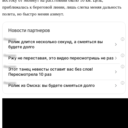
востоку от Монмут на расстоянии около 10 км. Цель,
приближалась к береговой линии, лишь слегка меняя дальность
полета, но быстро меняя азимут.
Новости партнеров
i
Ролик длится несколько секунд, а смеяться вы
будете долго
i
Ржу не переставая, это видео пересмотришь не раз
i
Этот танец невесты оставит вас без слов!
Пересмотрела 10 раз
i
Ролик из Омска: вы будете смеяться долго