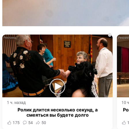
i
1 ч. назад
10 
Ролик длится несколько секунд, а
Ро
смеяться вы будете долго
175
54
50