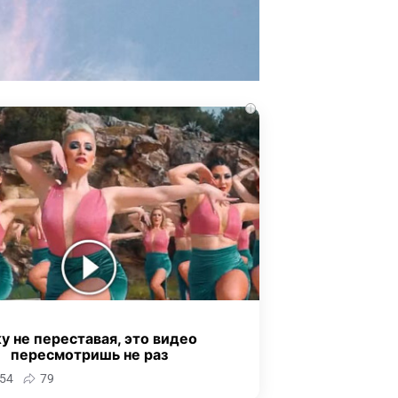
i
у не переставая, это видео
пересмотришь не раз
54
79