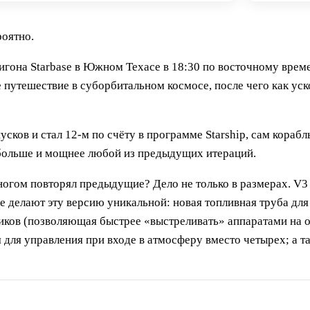
роятно.
полигона Starbase в Южном Техасе в 18:30 по восточному вр
утешествие в суборбитальном космосе, после чего как уско
сков и стал 12-м по счёту в программе Starship, сам корабл
, больше и мощнее любой из предыдущих итераций.
многом повторял предыдущие? Дело не только в размерах. V3
 делают эту версию уникальной: новая топливная труба для
иков (позволяющая быстрее «выстреливать» аппаратами на 
ля для управления при входе в атмосферу вместо четырех; а 