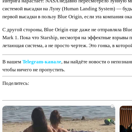
Интрига нарастает: NASA недавно пересмотрело лунную мис
системой высадки на Луну (Human Landing System) — будь 
первой высадки в пользу Blue Origin, если эта компания о
С другой стороны, Blue Origin еще даже не отправляла Blu
Mark 1. Пока что Starship, несмотря на эффектные взрывы 
летающая система, а не просто чертеж. Это гонка, в которо
В нашем
Telegram‑канале
, вы найдёте новости о непозна
чтобы ничего не пропустить.
Поделитесь:
i