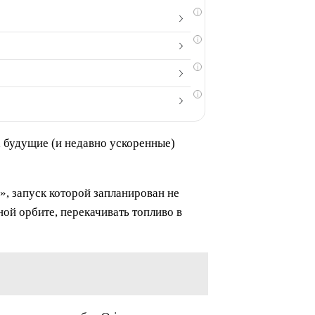
i
i
i
i
а будущие (и недавно ускоренные)
, запуск которой запланирован не
ной орбите, перекачивать топливо в