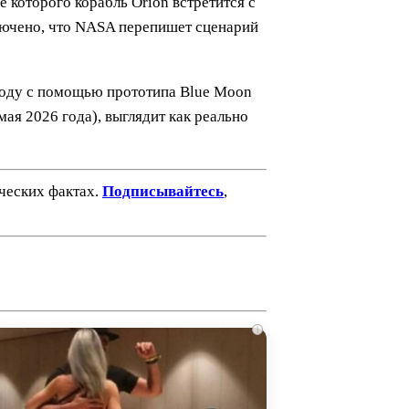
 которого корабль Orion встретится с
ключено, что NASA перепишет сценарий
м году с помощью прототипа Blue Moon
ая 2026 года), выглядит как реально
ических фактах.
Подписывайтесь
,
i