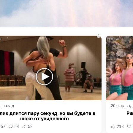
i
ч. назад
20 ч. назад
лик длится пару секунд, но вы будете в
Рж
шоке от увиденного
157
54
53
213