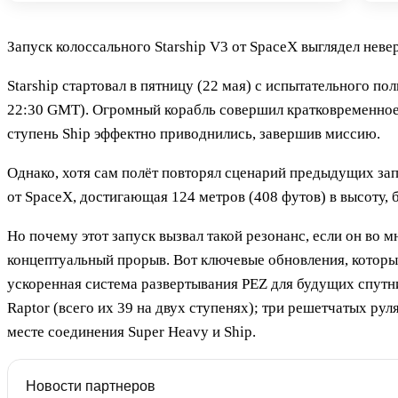
Запуск колоссального Starship V3 от SpaceX выглядел неве
Starship стартовал в пятницу (22 мая) с испытательного 
22:30 GMT). Огромный корабль совершил кратковременное п
ступень Ship эффектно приводнились, завершив миссию.
Однако, хотя сам полёт повторял сценарий предыдущих запу
от SpaceX, достигающая 124 метров (408 футов) в высоту
Но почему этот запуск вызвал такой резонанс, если он во 
концептуальный прорыв. Вот ключевые обновления, которые
ускоренная система развертывания PEZ для будущих спутн
Raptor (всего их 39 на двух ступенях); три решетчатых ру
месте соединения Super Heavy и Ship.
Новости партнеров