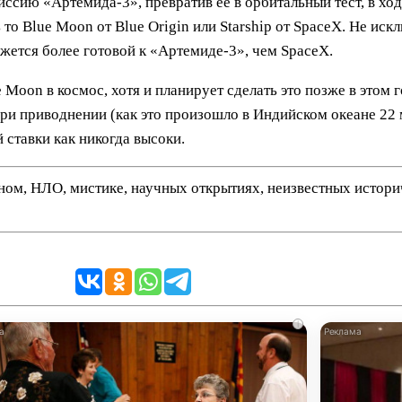
сию «Артемида-3», превратив её в орбитальный тест, в ходе
то Blue Moon от Blue Origin или Starship от SpaceX. Не ис
кажется более готовой к «Артемиде-3», чем SpaceX.
e Moon в космос, хотя и планирует сделать это позже в это
при приводнении (как это произошло в Индийском океане 22 м
й ставки как никогда высоки.
нном, НЛО, мистике, научных открытиях, неизвестных истор
i