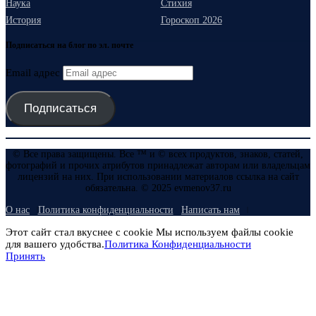
Наука
Стихия
История
Гороскоп 2026
Подписаться на блог по эл. почте
Email адрес
Подписаться
© Все права защищены. Все ™ и © всех продуктов, знаков, статей,
фотографий и прочих атрибутов принадлежат авторам или владельцам
лицензий на них. При использовании материалов ссылка на сайт
обязательна. © 2025 evmenov37.ru
О нас
Политика конфиденциальности
Написать нам
Этот сайт стал вкуснее с cookie Мы используем файлы cookie
для вашего удобства.
Политика Конфиденциальности
Принять