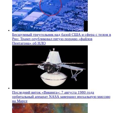
Бесшумный треугольник над базой США и сфера с телом в
Рио: Трамп опубликовал пятую порцию «файлов
Пентагона» об НЛО
Последний виток «Викинга»: 7 августа 1980 года
орбитальный аппарат NASA завершил эпохальную миссию
на Марсе