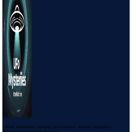
Тайны прошлого, загадки настоящего, версии будущего.
Энциклопедия непознанного.