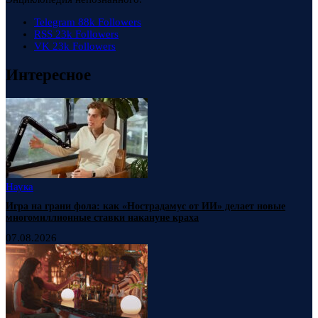
Telegram
88k
Followers
RSS
23k
Followers
VK
23k
Followers
Интересное
Наука
Игра на грани фола: как «Нострадамус от ИИ» делает новые
многомиллионные ставки накануне краха
07.08.2026