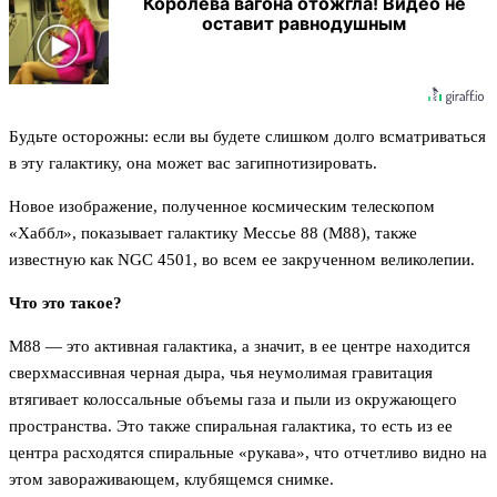
Королева вагона отожгла! Видео не
оставит равнодушным
Будьте осторожны: если вы будете слишком долго всматриваться
в эту галактику, она может вас загипнотизировать.
Новое изображение, полученное космическим телескопом
«Хаббл», показывает галактику Мессье 88 (M88), также
известную как NGC 4501, во всем ее закрученном великолепии.
Что это такое?
М88 — это активная галактика, а значит, в ее центре находится
сверхмассивная черная дыра, чья неумолимая гравитация
втягивает колоссальные объемы газа и пыли из окружающего
пространства. Это также спиральная галактика, то есть из ее
центра расходятся спиральные «рукава», что отчетливо видно на
этом завораживающем, клубящемся снимке.