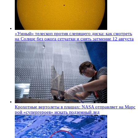
«Умный» телескоп против слепящего диска: как смотреть
на Солнце без ожога сетчатки и снять затмение 12 августа
Крохотные вертолеты в плащах: NASA отправляет на Марс
рой «супергероев» искать подземный лед