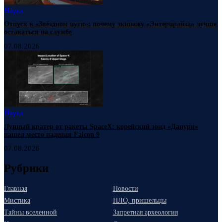
Наука
Отпуск в «Звёздном пути»: почему экипажу «Энтерпрайза» лучше
оставаться на службе
07.08.2026
Наука
Лунный кратер от ракеты SpaceX: корейский зонд «Данури»
нашел место падения Falcon 9
07.08.2026
Рубрики
Главная
Новости
Мистика
НЛО, пришельцы
Тайны вселенной
Запретная археология