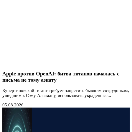
Apple против OpenAI: битва титанов началась с
письма не тому азиату
Купертиновский гигант требует запретить бывшим сотрудникам,
ушедшим к Сэму Альтману, использовать украденные...
05.08.2026