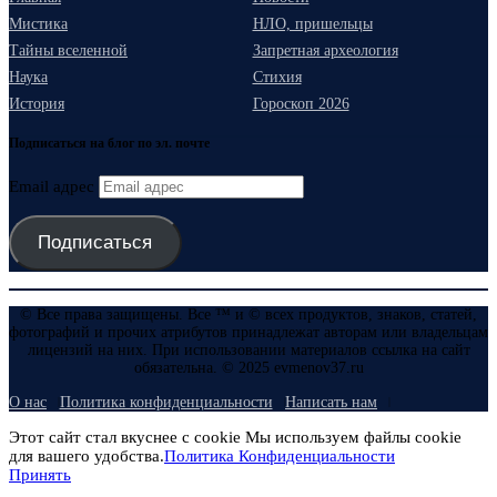
Мистика
НЛО, пришельцы
Тайны вселенной
Запретная археология
Наука
Стихия
История
Гороскоп 2026
Подписаться на блог по эл. почте
Email адрес
Подписаться
© Все права защищены. Все ™ и © всех продуктов, знаков, статей,
фотографий и прочих атрибутов принадлежат авторам или владельцам
лицензий на них. При использовании материалов ссылка на сайт
обязательна. © 2025 evmenov37.ru
О нас
Политика конфиденциальности
Написать нам
Этот сайт стал вкуснее с cookie Мы используем файлы cookie
для вашего удобства.
Политика Конфиденциальности
Принять