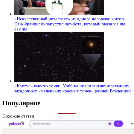
«Искусственный интеллект» из одного человека: житель
Сан-Франциско запустил чат-бота, который оказался им
самим
«Кактус» вместо точки: Уэбб нашел галактику-преемницу
загадочных «маленьких красных точек» ранней Вселенной
Популярное
Похожие статьи