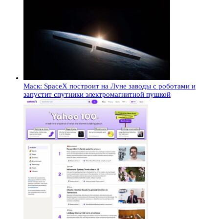
Маск: SpaceX построит на Луне заводы с роботами и
запустит спутники электромагнитной пушкой