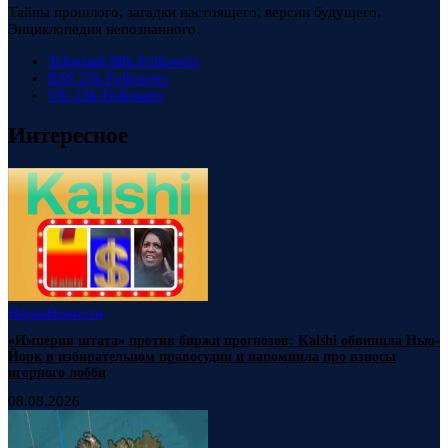
Тайны прошлого, загадки настоящего, версии будущего.
Энциклопедия непознанного.
Telegram
88k
Followers
RSS
23k
Followers
VK
23k
Followers
Интересное
Наука
Новости
«Империя штата» против биржи прогнозов: Kalshi обвинила Нью-
Йорк в избирательном правосудии и напомнила про взносы
игорного лобби
08.08.2026