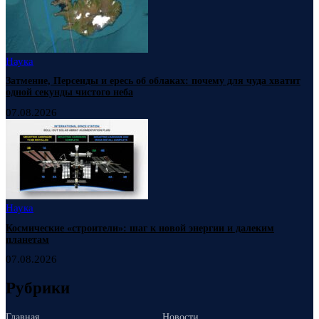
Наука
Затмение, Персеиды и ересь об облаках: почему для чуда хватит
одной секунды чистого неба
07.08.2026
Наука
Космические «строители»: шаг к новой энергии и далеким
планетам
07.08.2026
Рубрики
Главная
Новости