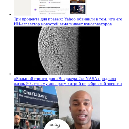
Три процента для правых: Yahoo обвинили в том, что его
ИИ-агрегатор новостей замалчивает консерваторов
«Большой взрыв» для «Вояджера-2»: NASA продлило
жизнь 50-летнему аппарату хитрой переброской энергии