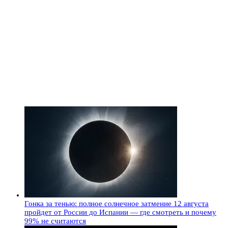
Гонка за тенью: полное солнечное затмение 12 августа
пройдет от России до Испании — где смотреть и почему
99% не считаются