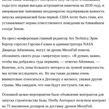
годы (его первая высадка астронавтов намечена на 2030 год), и
американские чиновники неоднократно подчёркивали важность
запуска американской базы первой. США хотят быть теми, кто
устанавливает нормы ответственного поведения на ближайшем
соседе Земли.
На пресс-конференции главный редактор Ars Technica Эрик
Бергер спросил Гарсию-Галана и администратора NASA
Джареда Айзекмана, могут ли дроны MoonFall помочь
обозначить своего рода «запретную зону». «Я думаю, важно,
чтобы мы добрались туда первыми, — ответил Айзекман. —
Конечно, есть зоны большого интереса на лунной поверхности,
мы хотим исследовать их. Но мы также должны очень
внимательно относиться к Договору о космосе, уважая другие
страны. Мы ожидаем, что они будут поступать так же».
Основной целью мероприятия было объявление контрактов для
запуска строительства базы. Firefly Aerospace получила контракт
на 75 миллионов долларов за доставку дронов MoonFall.