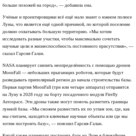
больше похожей на город», — добавила она.
Учёные и проектировщики всё ещё мало знают о южном полюсе
Луны, что является ещё одной причиной, по которой поселение
должно охватывать большую территорию. «Мы хотим
исследовать разные участки, чтобы максимально сочетать
научные цели и жизнеспособность постоянного присутствия», —
сказал Гарсия-Галан.
NASA планирует снизить неопределённость с помощью дронов
MoonFall — небольших прыгающих роботов, которые будут
разведывать приполярный регион до начала строительства базы.
Первая партия MoonFall (три или четыре аппарата) отправится
на Луну в 2028 году на борту посадочного модуля Firefly
Aerospace. Эти дроны также могут помочь разметить границы
лунной базы. «Мы сможем разместить их по углам зон, где, как
мы считаем, находятся ключевые научные объекты или где мы
хотим построить базу», — пояснил Гарсия-Галан.
Китай также планирует построить базу на Луне в ближайшие