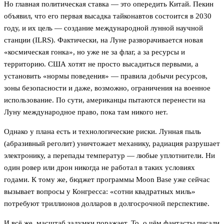
Но главная политическая ставка — это опередить Китай. Пекин
объявил, что его первая высадка тайконавтов состоится в 2030
году, и их цель — создание международной лунной научной
станции (ILRS). Фактически, на Луне разворачивается новая
«космическая гонка», но уже не за флаг, а за ресурсы и
территорию. США хотят не просто высадиться первыми, а
установить «нормы поведения» — правила добычи ресурсов,
зоны безопасности и даже, возможно, ограничения на военное
использование. По сути, американцы пытаются перенести на
Луну международное право, пока там никого нет.
Однако у плана есть и технологические риски. Лунная пыль
(абразивный реголит) уничтожает механику, радиация разрушает
электронику, а перепады температур — любые уплотнители. Ни
один ровер или дрон никогда не работал в таких условиях
годами. К тому же, бюджет программы Moon Base уже сейчас
вызывает вопросы у Конгресса: «сотни квадратных миль»
потребуют триллионов долларов в долгосрочной перспективе.
И всё же, масштаб задумки поражает. То, о чём фантасты писали