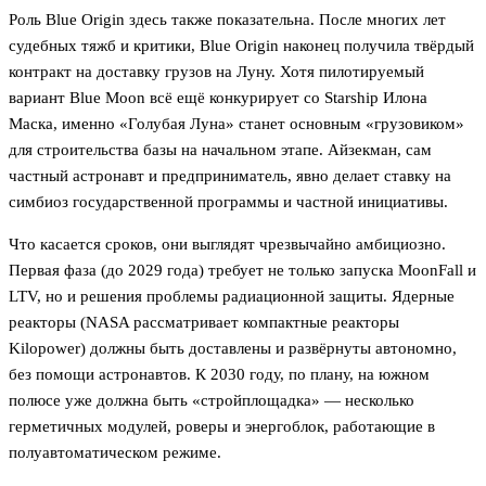
Роль Blue Origin здесь также показательна. После многих лет
судебных тяжб и критики, Blue Origin наконец получила твёрдый
контракт на доставку грузов на Луну. Хотя пилотируемый
вариант Blue Moon всё ещё конкурирует со Starship Илона
Маска, именно «Голубая Луна» станет основным «грузовиком»
для строительства базы на начальном этапе. Айзекман, сам
частный астронавт и предприниматель, явно делает ставку на
симбиоз государственной программы и частной инициативы.
Что касается сроков, они выглядят чрезвычайно амбициозно.
Первая фаза (до 2029 года) требует не только запуска MoonFall и
LTV, но и решения проблемы радиационной защиты. Ядерные
реакторы (NASA рассматривает компактные реакторы
Kilopower) должны быть доставлены и развёрнуты автономно,
без помощи астронавтов. К 2030 году, по плану, на южном
полюсе уже должна быть «стройплощадка» — несколько
герметичных модулей, роверы и энергоблок, работающие в
полуавтоматическом режиме.