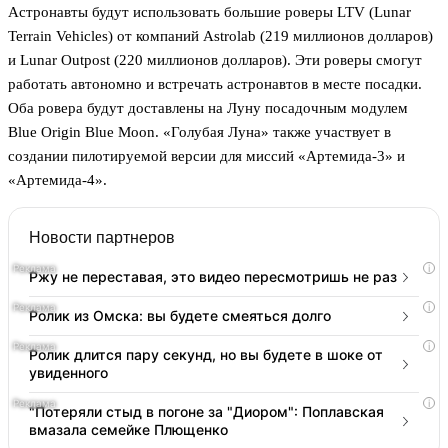
Астронавты будут использовать большие роверы LTV (Lunar
Terrain Vehicles) от компаний Astrolab (219 миллионов долларов)
и Lunar Outpost (220 миллионов долларов). Эти роверы смогут
работать автономно и встречать астронавтов в месте посадки.
Оба ровера будут доставлены на Луну посадочным модулем
Blue Origin Blue Moon. «Голубая Луна» также участвует в
создании пилотируемой версии для миссий «Артемида-3» и
«Артемида-4».
Новости партнеров
i
Ржу не переставая, это видео пересмотришь не раз
i
Ролик из Омска: вы будете смеяться долго
i
Ролик длится пару секунд, но вы будете в шоке от
увиденного
i
"Потеряли стыд в погоне за "Диором": Поплавская
вмазала семейке Плющенко