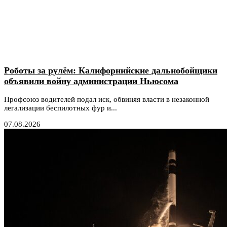
Роботы за рулём: Калифорнийские дальнобойщики
объявили войну администрации Ньюсома
Профсоюз водителей подал иск, обвиняя власти в незаконной
легализации беспилотных фур и...
07.08.2026