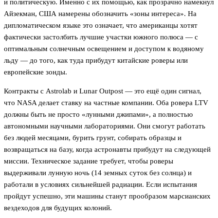
и политическую. Именно с их помощью, как прозрачно намекнул
Айзекман, США намерены обозначить «зоны интереса». На
дипломатическом языке это означает, что американцы хотят
фактически застолбить лучшие участки южного полюса — с
оптимальным солнечным освещением и доступом к водяному
льду — до того, как туда прибудут китайские роверы или
европейские зонды.
Контракты с Astrolab и Lunar Outpost — это ещё один сигнал,
что NASA делает ставку на частные компании. Оба ровера LTV
должны быть не просто «лунными джипами», а полностью
автономными научными лабораториями. Они смогут работать
без людей месяцами, бурить грунт, собирать образцы и
возвращаться на базу, когда астронавты прибудут на следующей
миссии. Техническое задание требует, чтобы роверы
выдерживали лунную ночь (14 земных суток без солнца) и
работали в условиях сильнейшей радиации. Если испытания
пройдут успешно, эти машины станут прообразом марсианских
вездеходов для будущих колоний.