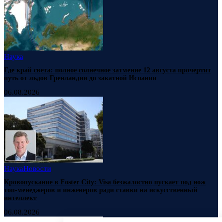
Наука
Где край света: полное солнечное затмение 12 августа прочертит
путь от льдов Гренландии до закатной Испании
06.08.2026
Наука
Новости
Кровопускание в Foster City: Visa безжалостно пускает под нож
топ-менеджеров и инженеров ради ставки на искусственный
интеллект
06.08.2026