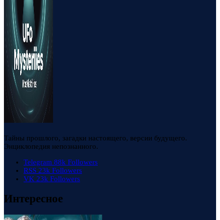
Тайны прошлого, загадки настоящего, версии будущего.
Энциклопедия непознанного.
Telegram
88k
Followers
RSS
23k
Followers
VK
23k
Followers
Интересное