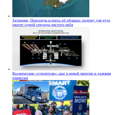
Затмение, Персеиды и ересь об облаках: почему для чуда
хватит одной секунды чистого неба
Космические «строители»: шаг к новой энергии и далеким
планетам