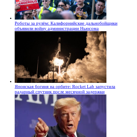
Роботы за рулём: Калифорнийские дальнобойщики
объявили войну администрации Ньюсома
Японская богиня на орбите: Rocket Lab запустила
радарный спутник после месячной задержки