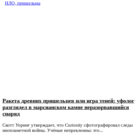
НЛО, пришельцы
Ракета древних пришельцев или игра теней: уфолог
разглядел в марсианском камне неразорвавшийся
снаряд
Скотт Уоринг утверждает, что Curiosity сфотографировал следы
инопланетной войны. Учёные непреклонны: это...