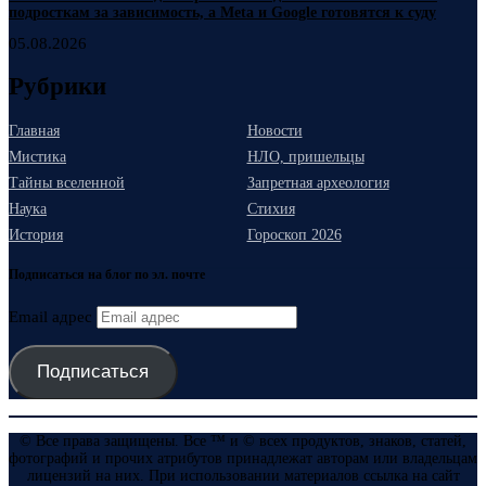
подросткам за зависимость, а Meta и Google готовятся к суду
05.08.2026
Рубрики
Главная
Новости
Мистика
НЛО, пришельцы
Тайны вселенной
Запретная археология
Наука
Стихия
История
Гороскоп 2026
Подписаться на блог по эл. почте
Email адрес
Подписаться
© Все права защищены. Все ™ и © всех продуктов, знаков, статей,
фотографий и прочих атрибутов принадлежат авторам или владельцам
лицензий на них. При использовании материалов ссылка на сайт