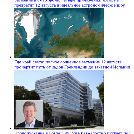
превратят 12 августа в идеальное астрономическое шоу
Где край света: полное солнечное затмение 12 августа
прочертит путь от льдов Гренландии до закатной Испании
Кровопускание в Foster City: Visa безжалостно пускает под