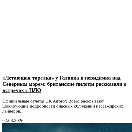
«Летающая тарелка» у Гатвика и невидимка над
Северным морем: британские пилоты рассказали о
встречах с НЛО
Официальные отчеты UK Airprox Board раскрывают
шокирующие подробности опасных сближений пассажирских
лайнеров...
02.08.2026