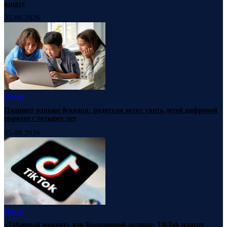
азиату
05.08.2026
Наука
Планшет раньше букваря: родители хотят учить детей цифровой
грамоте с четырех лет
05.08.2026
Наука
«Табачный момент» для Кремниевой долины: TikTok платит