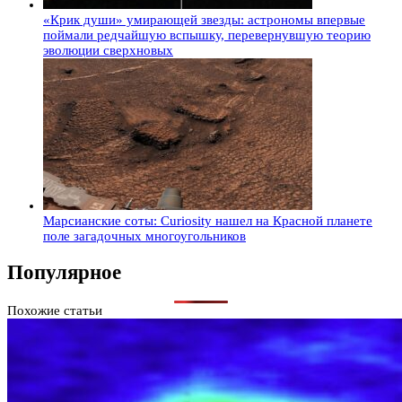
«Крик души» умирающей звезды: астрономы впервые
поймали редчайшую вспышку, перевернувшую теорию
эволюции сверхновых
Марсианские соты: Curiosity нашел на Красной планете
поле загадочных многоугольников
Популярное
Похожие статьи