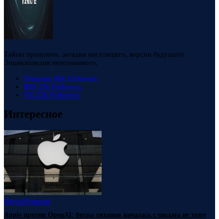
Тайны прошлого, загадки настоящего, версии будущего.
Энциклопедия непознанного.
Telegram
88k
Followers
RSS
23k
Followers
VK
23k
Followers
Интересное
Наука
Новости
Apple против OpenAI: битва титанов началась с письма не тому