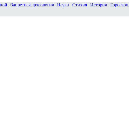
нной
Запретная археология
Наука
Стихия
История
Гороскоп