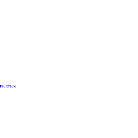
итаются