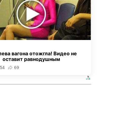
ева вагона отожгла! Видео не
оставит равнодушным
54
69