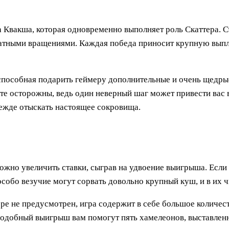
 Квакша, которая одновременно выполняет роль Скаттера. С
сплатными вращениями. Каждая победа приносит крупную вып
 способная подарить геймеру дополнительные и очень щедры
ьте осторожны, ведь один неверный шаг может привести вас 
дежде отыскать настоящее сокровища.
 можно увеличить ставки, сыграв на удвоение выигрыша. Есл
бо везучие могут сорвать довольно крупный куш, и в их чи
оре не предусмотрен, игра содержит в себе большое количес
подобный выигрыш вам помогут пять хамелеонов, выставленны