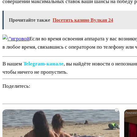
совершении максимальных ставок ваши шансы на победу рез
Прочитайте также
Посетить казино Вулкан 24
Если во время освоения аппарата у вас возник
в любое время, связавшись с оператором по телефону или ч
В нашем
Telegram‑канале
, вы найдёте новости о непозна
чтобы ничего не пропустить.
Поделитесь:
i