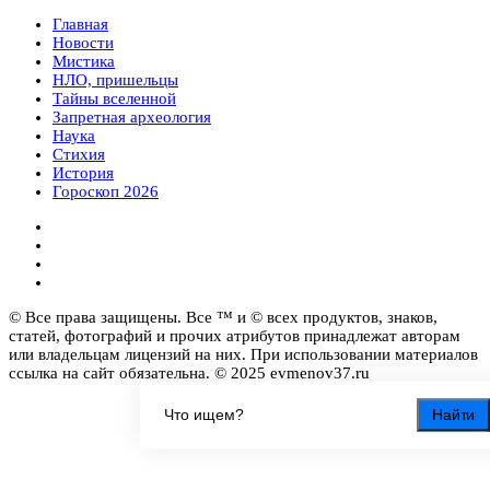
Главная
Новости
Мистика
НЛО, пришельцы
Тайны вселенной
Запретная археология
Наука
Стихия
История
Гороскоп 2026
© Все права защищены. Все ™ и © всех продуктов, знаков,
статей, фотографий и прочих атрибутов принадлежат авторам
или владельцам лицензий на них. При использовании материалов
ссылка на сайт обязательна. © 2025 evmenov37.ru
Найти