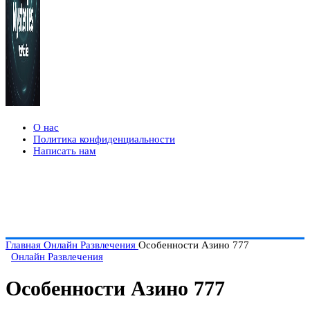
О нас
Политика конфиденциальности
Написать нам
Главная
Онлайн Развлечения
Особенности Азино 777
Онлайн Развлечения
Особенности Азино 777