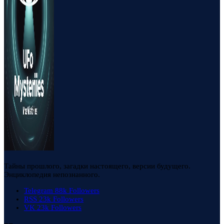
Тайны прошлого, загадки настоящего, версии будущего.
Энциклопедия непознанного.
Telegram
88k
Followers
RSS
23k
Followers
VK
23k
Followers