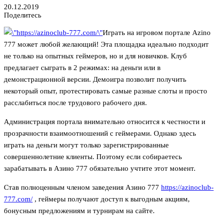
20.12.2019
Поделитесь
Играть на игровом портале Azino
777 может любой желающий! Эта площадка идеально подходит
не только на опытных геймеров, но и для новичков. Клуб
предлагает сыграть в 2 режимах: на деньги или в
демонстрационной версии. Демоигра позволит получить
некоторый опыт, протестировать самые разные слоты и просто
расслабиться после трудового рабочего дня.
Администрация портала внимательно относится к честности и
прозрачности взаимоотношений с геймерами. Однако здесь
играть на деньги могут только зарегистрированные
совершеннолетние клиенты. Поэтому если собираетесь
зарабатывать в Азино 777 обязательно учтите этот момент.
Став полноценным членом заведения Азино 777
https://azinoclub-
777.com/
, геймеры получают доступ к выгодным акциям,
бонусным предложениям и турнирам на сайте.