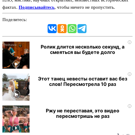
фактах.
Подписывайтесь
, чтобы ничего не пропустить.
Поделитесь:
i
Ролик длится несколько секунд, а
смеяться вы будете долго
i
Этот танец невесты оставит вас без
слов! Пересмотрела 10 раз
i
Ржу не переставая, это видео
пересмотришь не раз