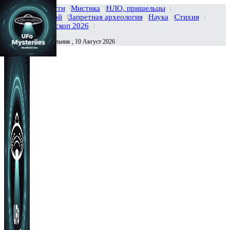
Главная
Новости
Мистика
НЛО, пришельцы
Тайны вселенной
Запретная археология
Наука
Стихия
История
Гороскоп 2026
Понедельник , 10 Август 2026
Сегодня