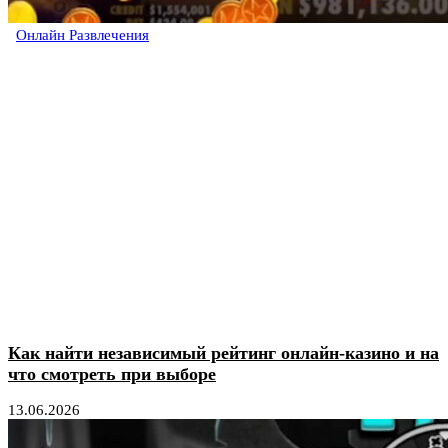
Онлайн Развлечения
Как найти независимый рейтинг онлайн-казино и на
что смотреть при выборе
13.06.2026