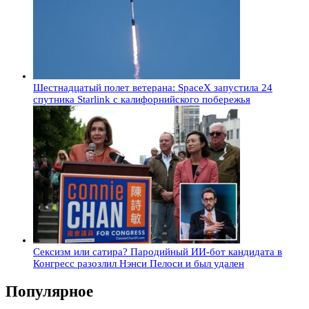
Шестнадцатый полет ветерана: SpaceX запустила 24
спутника Starlink с калифорнийского побережья
Сексизм или сатира? Пародийный ИИ-бот кандидата в
Конгресс разозлил Нэнси Пелоси и был удален
Популярное