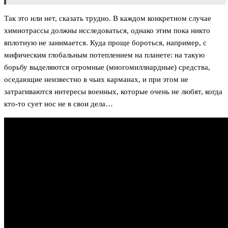
Так это или нет, сказать трудно. В каждом конкретном случае
химиотрассы должны исследоваться, однако этим пока никто
вплотную не занимается. Куда проще бороться, например, с
мифическим глобальным потеплением на планете: на такую
борьбу выделяются огромные (многомиллиардные) средства,
оседающие неизвестно в чьих карманах, и при этом не
затрагиваются интересы военных, которые очень не любят, когда
кто-то сует нос не в свои дела…