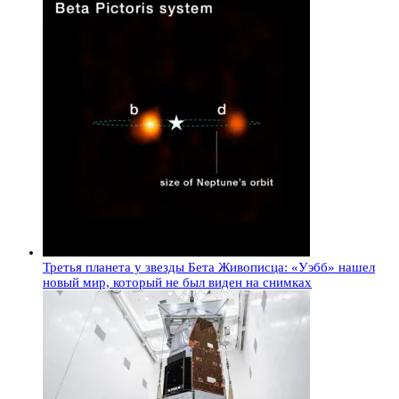
Третья планета у звезды Бета Живописца: «Уэбб» нашел
новый мир, который не был виден на снимках