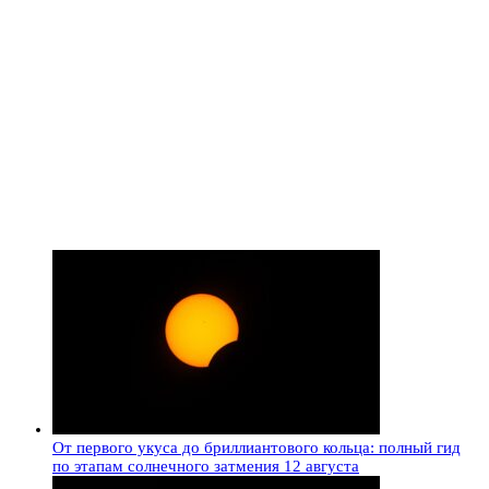
От первого укуса до бриллиантового кольца: полный гид
по этапам солнечного затмения 12 августа