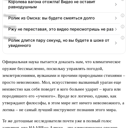
Королева вагона отожгла! Видео не оставит
равнодушным
i
Ролик из Омска: вы будете смеяться долго
i
Ржу не переставая, это видео пересмотришь не раз
i
Ролик длится пару секунд, но вы будете в шоке от
увиденного
Официальная наука пытается доказать нам, что климатическое
оружие бессмысленно, поскольку управлять погодой,
землетрясениями, вулканами и прочими природными стихиями –
просто невозможно. Мол, искусственно вызванный ураган еще
неизвестно как себя поведет и кого больнее ударит – врага или
породившего его «ученого». Вроде все логично, однако, как
утверждают философы, в этом мире нет ничего невозможного, а
логика – не самый лучший инструмент познания этого мира.
Те же дотошные исследователи почти уже в полный голос
заявляют, что HAARP на Аляске – это климатическое оружие