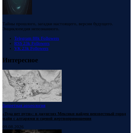
Тайны прошлого, загадки настоящего, версии будущего.
Энциклопедия непознанного.
Telegram
88k
Followers
RSS
23k
Followers
VK
23k
Followers
Интересное
Запретная археология
«Туда нет пути»: в джунглях Мексики найден неизвестный город
майя с алтарями и сценой жертвоприношения
09.08.2026