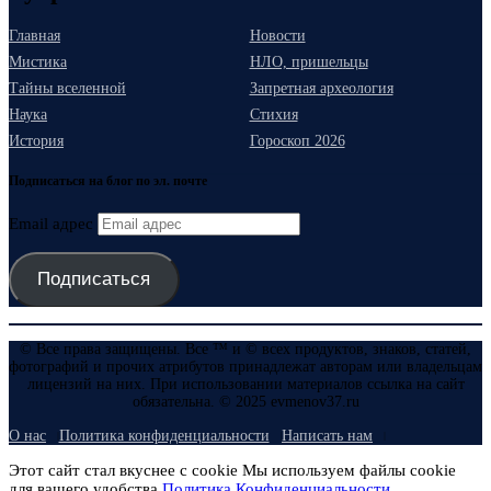
Главная
Новости
Мистика
НЛО, пришельцы
Тайны вселенной
Запретная археология
Наука
Стихия
История
Гороскоп 2026
Подписаться на блог по эл. почте
Email адрес
Подписаться
© Все права защищены. Все ™ и © всех продуктов, знаков, статей,
фотографий и прочих атрибутов принадлежат авторам или владельцам
лицензий на них. При использовании материалов ссылка на сайт
обязательна. © 2025 evmenov37.ru
О нас
Политика конфиденциальности
Написать нам
Этот сайт стал вкуснее с cookie Мы используем файлы cookie
для вашего удобства.
Политика Конфиденциальности