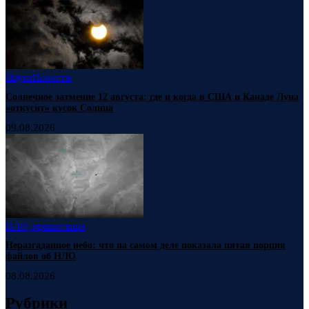
Наука
Новости
Солнечное затмение 12 августа: где и когда в США и Канаде Луна
«откусит» кусок Солнца
09.08.2026
НЛО, пришельцы
Неразгаданное небо: что на самом деле показала пятая порция
файлов об НЛО
08.08.2026
Рубрики