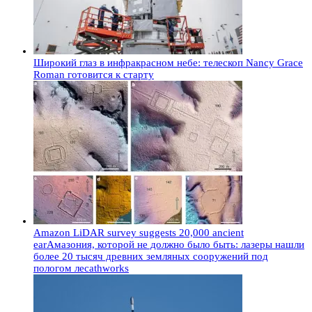
Широкий глаз в инфракрасном небе: телескоп Nancy Grace
Roman готовится к старту
Amazon LiDAR survey suggests 20,000 ancient
earАмазония, которой не должно было быть: лазеры нашли
более 20 тысяч древних земляных сооружений под
пологом лесаthworks