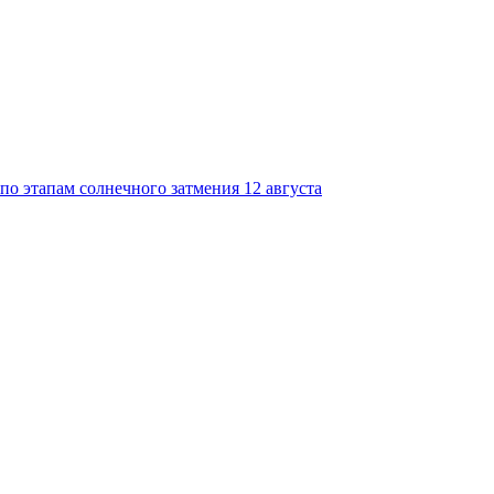
по этапам солнечного затмения 12 августа