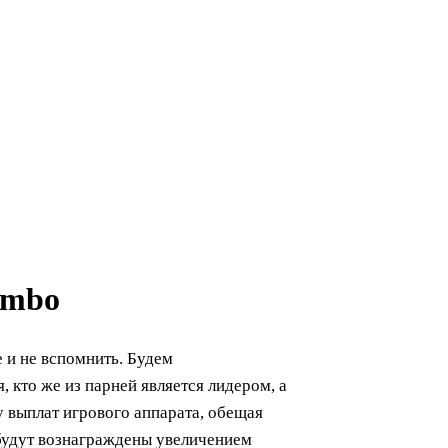
umbo
 и не вспомнить. Будем
 кто же из парней является лидером, а
у выплат игрового аппарата, обещая
 будут вознаграждены увеличением