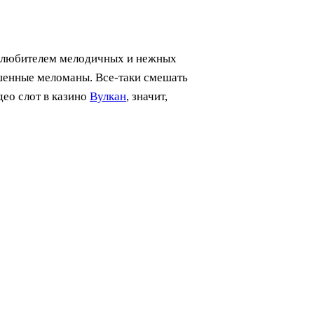
ым любителем мелодичных и нежных
ушенные меломаны. Все-таки смешать
ео слот в казино
Вулкан
, значит,