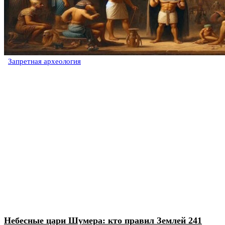
Запретная археология
Небесные цари Шумера: кто правил Землей 241