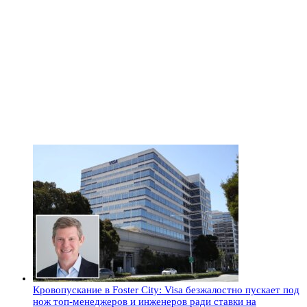
Кровопускание в Foster City: Visa безжалостно пускает под
нож топ-менеджеров и инженеров ради ставки на