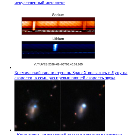
искусственный интеллект
Космический таран: ступень SpaceX врезалась в Луну на
скорости, в семь раз превышающей скорость звука
«Крик души» умирающей звезды: астрономы впервые