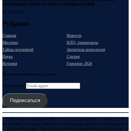
развертывает почти 11 тысяч спутников Starlink
05.08.2026
Рубрики
Главная
Новости
Мистика
НЛО, пришельцы
Тайны вселенной
Запретная археология
Наука
Стихия
История
Гороскоп 2026
Подписаться на блог по эл. почте
Email адрес
Подписаться
© Все права защищены. Все ™ и © всех продуктов, знаков, статей,
фотографий и прочих атрибутов принадлежат авторам или владельцам
лицензий на них. При использовании материалов ссылка на сайт