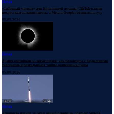
Наука
«Табачный момент» для Кремниевой долины: TikTok платит
подросткам за зависимость, а Meta и Google готовятся к суду
05.08.2026
Наука
Армия охотников за затмениями: как волонтеры с бюджетными
телескопами разгадывают тайны солнечной короны
05.08.2026
Наука
Девяносто пусков за год и новый рекорд на подходе: SpaceX