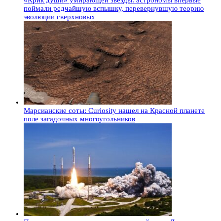
поймали редчайшую вспышку, перевернувшую теорию
эволюции сверхновых
Марсианские соты: Curiosity нашел на Красной планете
поле загадочных многоугольников