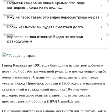
i
Скрытая камера на пляже Крыма: Что люди
вытворяют, когда их не видят...
i
Ржу не переставая, это видео пересмотришь не раз
i
Ролик из Омска: вы будете смеяться долго
i
Королева вагона отожгла! Видео не оставит
равнодушным
Город Каражал до 1991 года был одним из центров добычи и
первичной обработки железной руды. Его последующая судьба
очень напоминает Сарань — производства не стало, люди
уехали. Город Приозёрск основан в 1956 году, его населением
стал военный и гражданский персонал 10-го научно-
исследовательского испытательного полигона систем
противоракетной обороны (ПРО) Сары-Шаган.
Основными критериями выбора местности для полигона, как и