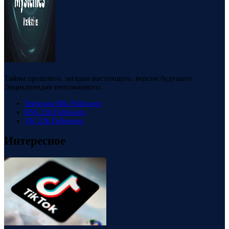
Тайны прошлого, загадки настоящего, версии будущего.
Энциклопедия непознанного.
Telegram
88k
Followers
RSS
23k
Followers
VK
23k
Followers
Интересное