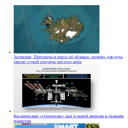
Затмение, Персеиды и ересь об облаках: почему для чуда
хватит одной секунды чистого неба
Космические «строители»: шаг к новой энергии и далеким
планетам