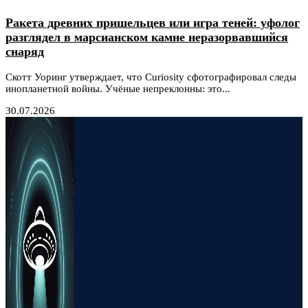
Ракета древних пришельцев или игра теней: уфолог
разглядел в марсианском камне неразорвавшийся
снаряд
Скотт Уоринг утверждает, что Curiosity сфотографировал следы
инопланетной войны. Учёные непреклонны: это...
30.07.2026