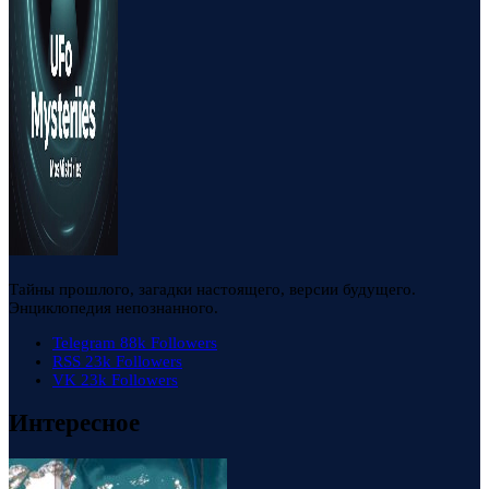
Тайны прошлого, загадки настоящего, версии будущего.
Энциклопедия непознанного.
Telegram
88k
Followers
RSS
23k
Followers
VK
23k
Followers
Интересное