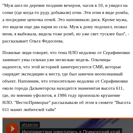
"Муж шел по деревне поздним вечером, часов в 10, и увидел на
сопке (где когда-то руду добывали) огни. Эти огни в виде ромба,
а посредине цепочка огней. Это напоминало диск. Кроме мужа,
это видели еще два парня из села. Муж к дому подошел, позвал
меня, я выбежала, видела тоже ромб, но уже свет тусклее был", -
рассказывает Ольга Федосеева.
Пожилые люди говорят, что тема НЛО недалеко от Серафимовки
занимает умы сельчан уже несколько недель. Ольгинцы
надеются, что этой историей заинтересуются СМИ, которые
снарядят экспедицию к месту, где был замечен неопознанный
объект. Напомним, что относительно недалеко от Серафимовки
около города Дальнегорска находится знаменитая высота 611,
где, по мнению уфологов, в 1986 году произошло крушение
НЛО. "Вести:Приморье" рассказывали об этом в сюжете "Высота
611 манит любителей тайн"