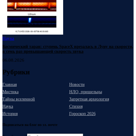
Наука
Космический таран: ступень SpaceX врезалась в Луну на скорости,
в семь раз превышающей скорость звука
06.08.2026
Рубрики
Главная
Новости
Мистика
НЛО, пришельцы
Тайны вселенной
Запретная археология
Наука
Стихия
История
Гороскоп 2026
Подписаться на блог по эл. почте