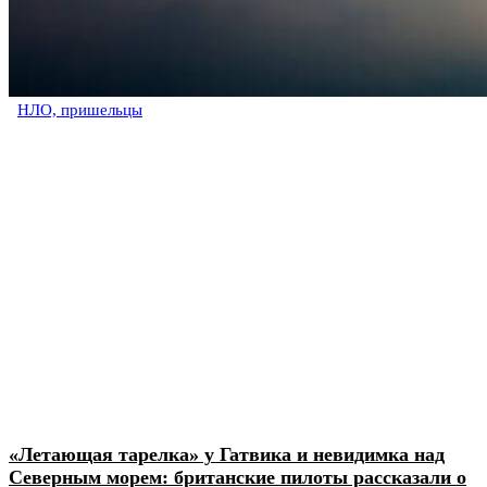
НЛО, пришельцы
«Летающая тарелка» у Гатвика и невидимка над
Северным морем: британские пилоты рассказали о