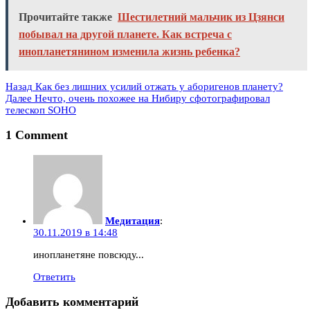
Прочитайте также
Шестилетний мальчик из Цзянси
побывал на другой планете. Как встреча с
инопланетянином изменила жизнь ребенка?
Назад
Как без лишних усилий отжать у аборигенов планету?
Далее
Нечто, очень похожее на Нибиру сфотографировал
телескоп SOHO
1 Comment
Медитация
:
30.11.2019 в 14:48
инопланетяне повсюду...
Ответить
Добавить комментарий