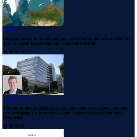
Наука
Где край света: полное солнечное затмение 12 августа прочертит
путь от льдов Гренландии до закатной Испании
06.08.2026
Наука
Новости
Кровопускание в Foster City: Visa безжалостно пускает под нож
топ-менеджеров и инженеров ради ставки на искусственный
интеллект
06.08.2026