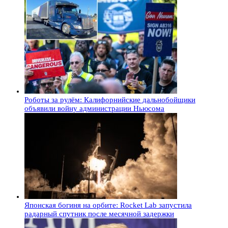
Роботы за рулём: Калифорнийские дальнобойщики
объявили войну администрации Ньюсома
Японская богиня на орбите: Rocket Lab запустила
радарный спутник после месячной задержки