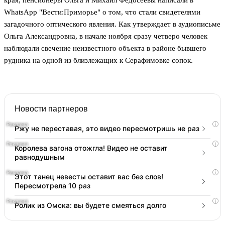
края, пенсионеры Ольга и Михаил Федосеевы написали в
WhatsApp "Вести:Приморье" о том, что стали свидетелями
загадочного оптического явления. Как утверждает в аудиописьме
Ольга Александровна, в начале ноября сразу четверо человек
наблюдали свечение неизвестного объекта в районе бывшего
рудника на одной из близлежащих к Серафимовке сопок.
Новости партнеров
i
Ржу не переставая, это видео пересмотришь не раз
i
Королева вагона отожгла! Видео не оставит
равнодушным
i
Этот танец невесты оставит вас без слов!
Пересмотрела 10 раз
i
Ролик из Омска: вы будете смеяться долго