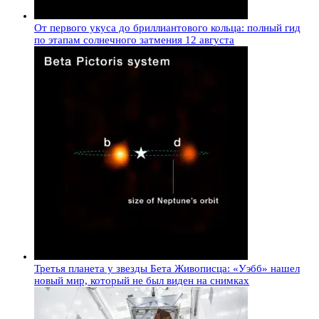
От первого укуса до бриллиантового кольца: полный гид
по этапам солнечного затмения 12 августа
Третья планета у звезды Бета Живописца: «Уэбб» нашел
новый мир, который не был виден на снимках