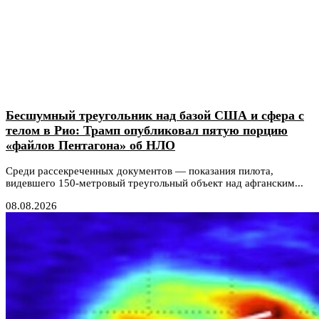
Бесшумный треугольник над базой США и сфера с
телом в Рио: Трамп опубликовал пятую порцию
«файлов Пентагона» об НЛО
Среди рассекреченных документов — показания пилота,
видевшего 150-метровый треугольный объект над афганским...
08.08.2026