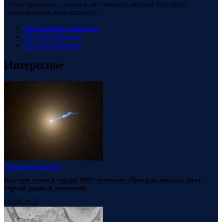
Тайны прошлого, загадки настоящего, версии будущего.
Энциклопедия непознанного.
Telegram
88k
Followers
RSS
23k
Followers
VK
23k
Followers
Интересное
Тайны вселенной
Быстрее света в сердце М87: телескоп «Чандра» показал джет
черной дыры в движении
09.08.2026