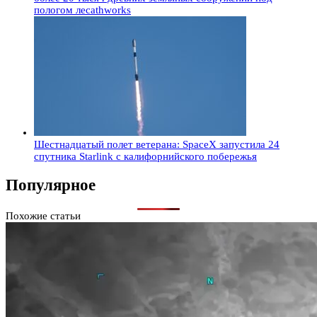
пологом лесаthworks
Шестнадцатый полет ветерана: SpaceX запустила 24
спутника Starlink с калифорнийского побережья
Популярное
Похожие статьи