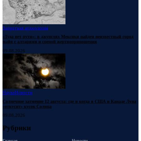
Запретная археология
«Туда нет пути»: в джунглях Мексики найден неизвестный город
майя с алтарями и сценой жертвоприношения
09.08.2026
Наука
Новости
Солнечное затмение 12 августа: где и когда в США и Канаде Луна
«откусит» кусок Солнца
09.08.2026
Рубрики
Главная
Новости