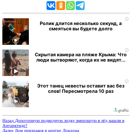
i
Ролик длится несколько секунд, а
смеяться вы будете долго
i
Скрытая камера на пляже Крыма: Что
люди вытворяют, когда их не видят...
i
Этот танец невесты оставит вас без
слов! Пересмотрела 10 раз
Назад
Допотопную подводную лодку вмерзшую в лёд нашли в
Антарктиде?
Далее
Дом призраков в центре Лондона