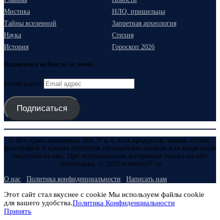
Мистика
НЛО, пришельцы
Тайны вселенной
Запретная археология
Наука
Стихия
История
Гороскоп 2026
Подписаться на блог по эл. почте
Email адрес
Подписаться
© Все права защищены. Все ™ и © всех продуктов, знаков, статей,
фотографий и прочих атрибутов принадлежат авторам или владельцам
лицензий на них. При использовании материалов ссылка на сайт
обязательна. © 2025 evmenov37.ru
О нас
Политика конфиденциальности
Написать нам
Этот сайт стал вкуснее с cookie Мы используем файлы cookie
для вашего удобства.
Политика Конфиденциальности
Принять