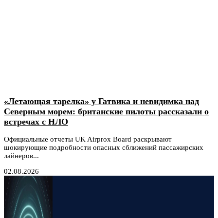
«Летающая тарелка» у Гатвика и невидимка над
Северным морем: британские пилоты рассказали о
встречах с НЛО
Официальные отчеты UK Airprox Board раскрывают
шокирующие подробности опасных сближений пассажирских
лайнеров...
02.08.2026