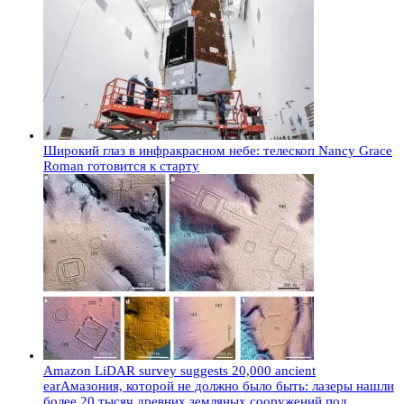
Широкий глаз в инфракрасном небе: телескоп Nancy Grace
Roman готовится к старту
Amazon LiDAR survey suggests 20,000 ancient
earАмазония, которой не должно было быть: лазеры нашли
более 20 тысяч древних земляных сооружений под