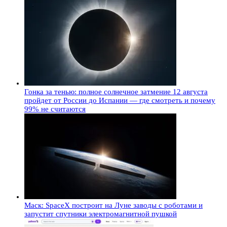
Гонка за тенью: полное солнечное затмение 12 августа
пройдет от России до Испании — где смотреть и почему
99% не считаются
Маск: SpaceX построит на Луне заводы с роботами и
запустит спутники электромагнитной пушкой