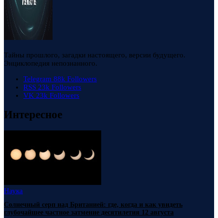
Тайны прошлого, загадки настоящего, версии будущего.
Энциклопедия непознанного.
Telegram
88k
Followers
RSS
23k
Followers
VK
23k
Followers
Интересное
Наука
Солнечный серп над Британией: где, когда и как увидеть
глубочайшее частное затмение десятилетия 12 августа