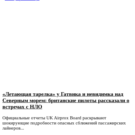
«Летающая тарелка» у Гатвика и невидимка над
Северным морем: британские пилоты рассказали о
встречах с НЛО
Официальные отчеты UK Airprox Board раскрывают
шокирующие подробности опасных сближений пассажирских
лайнеров...