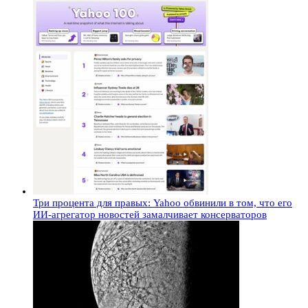
Три процента для правых: Yahoo обвинили в том, что его
ИИ-агрегатор новостей замалчивает консерваторов