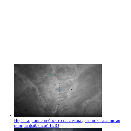
Неразгаданное небо: что на самом деле показала пятая
порция файлов об НЛО