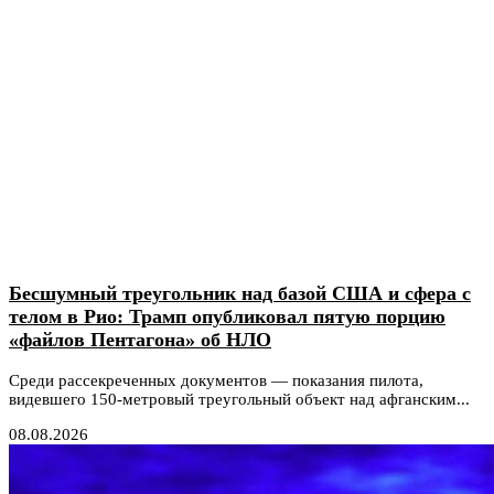
Бесшумный треугольник над базой США и сфера с
телом в Рио: Трамп опубликовал пятую порцию
«файлов Пентагона» об НЛО
Среди рассекреченных документов — показания пилота,
видевшего 150-метровый треугольный объект над афганским...
08.08.2026