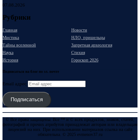
07.08.2026
Рубрики
Главная
Новости
Мистика
НЛО, пришельцы
Тайны вселенной
Запретная археология
Наука
Стихия
История
Гороскоп 2026
Подписаться на блог по эл. почте
Email адрес
Подписаться
© Все права защищены. Все ™ и © всех продуктов, знаков, статей,
фотографий и прочих атрибутов принадлежат авторам или владельцам
лицензий на них. При использовании материалов ссылка на сайт
обязательна. © 2025 evmenov37.ru