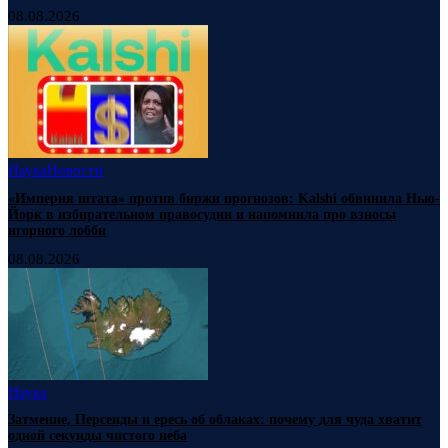
08.08.2026
Наука
Новости
«Империя штата» против биржи прогнозов: Kalshi обвинила Нью-
Йорк в избирательном правосудии и напомнила про взносы
игорного лобби
08.08.2026
Наука
Затмение, Персеиды и ересь об облаках: почему для чуда хватит
одной секунды чистого неба