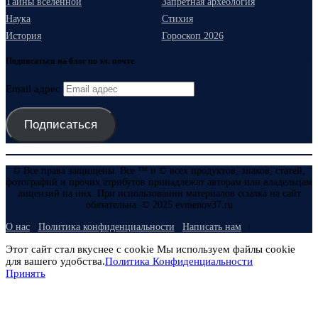
Тайны вселенной
Запретная археология
Наука
Стихия
История
Гороскоп 2026
Подписаться на блог по эл. почте
Email адрес
Подписаться
© Все права защищены. Все ™ и © всех продуктов, знаков, статей,
фотографий и прочих атрибутов принадлежат авторам или владельцам
лицензий на них. При использовании материалов ссылка на сайт
обязательна. © 2025 evmenov37.ru
О нас
Политика конфиденциальности
Написать нам
Этот сайт стал вкуснее с cookie Мы используем файлы cookie
для вашего удобства.
Политика Конфиденциальности
Принять