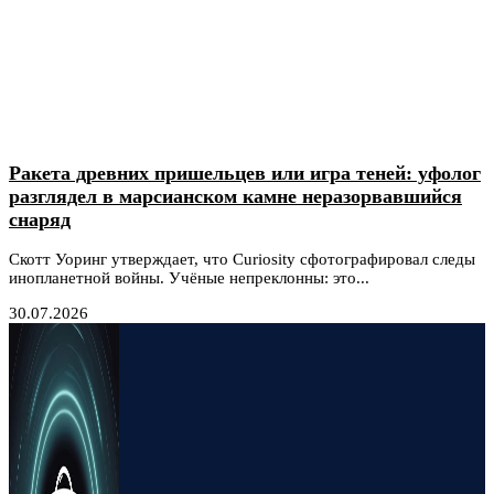
Ракета древних пришельцев или игра теней: уфолог
разглядел в марсианском камне неразорвавшийся
снаряд
Скотт Уоринг утверждает, что Curiosity сфотографировал следы
инопланетной войны. Учёные непреклонны: это...
30.07.2026