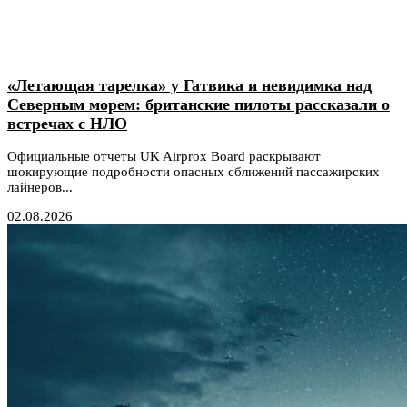
«Летающая тарелка» у Гатвика и невидимка над
Северным морем: британские пилоты рассказали о
встречах с НЛО
Официальные отчеты UK Airprox Board раскрывают
шокирующие подробности опасных сближений пассажирских
лайнеров...
02.08.2026