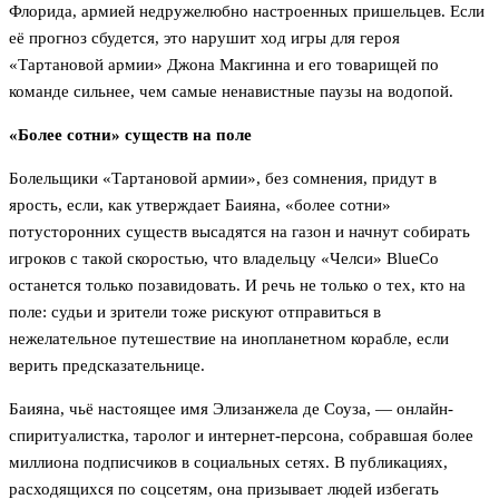
Флорида, армией недружелюбно настроенных пришельцев. Если
её прогноз сбудется, это нарушит ход игры для героя
«Тартановой армии» Джона Макгинна и его товарищей по
команде сильнее, чем самые ненавистные паузы на водопой.
«Более сотни» существ на поле
Болельщики «Тартановой армии», без сомнения, придут в
ярость, если, как утверждает Баияна, «более сотни»
потусторонних существ высадятся на газон и начнут собирать
игроков с такой скоростью, что владельцу «Челси» BlueCo
останется только позавидовать. И речь не только о тех, кто на
поле: судьи и зрители тоже рискуют отправиться в
нежелательное путешествие на инопланетном корабле, если
верить предсказательнице.
Баияна, чьё настоящее имя Элизанжела де Соуза, — онлайн-
спиритуалистка, таролог и интернет-персона, собравшая более
миллиона подписчиков в социальных сетях. В публикациях,
расходящихся по соцсетям, она призывает людей избегать