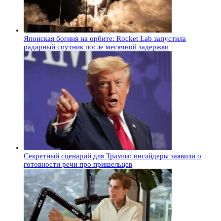
Японская богиня на орбите: Rocket Lab запустила
радарный спутник после месячной задержки
Секретный сценарий для Трампа: инсайдеры заявили о
готовности речи про пришельцев