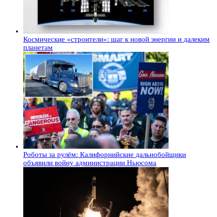
Космические «строители»: шаг к новой энергии и далеким
планетам
Роботы за рулём: Калифорнийские дальнобойщики
объявили войну администрации Ньюсома