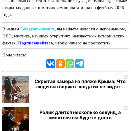
из социальных сетей Элизанжелы де Соуза (Vó Bahiana), а также
открытых данных о матчах чемпионата мира по футболу 2026
года.
В нашем
Telegram‑канале
, вы найдёте новости о непознанном,
НЛО, мистике, научных открытиях, неизвестных исторических
фактах.
Подписывайтесь
, чтобы ничего не пропустить.
Поделитесь:
i
Скрытая камера на пляже Крыма: Что
люди вытворяют, когда их не видят...
i
Ролик длится несколько секунд, а
смеяться вы будете долго