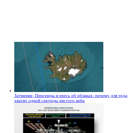
Затмение, Персеиды и ересь об облаках: почему для чуда
хватит одной секунды чистого неба