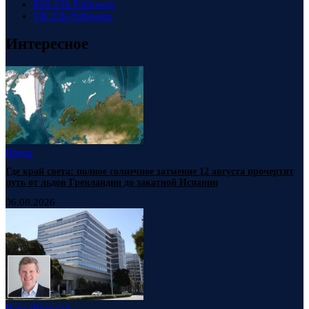
RSS
23k
Followers
VK
23k
Followers
Интересное
Наука
Где край света: полное солнечное затмение 12 августа прочертит
путь от льдов Гренландии до закатной Испании
06.08.2026
Наука
Новости