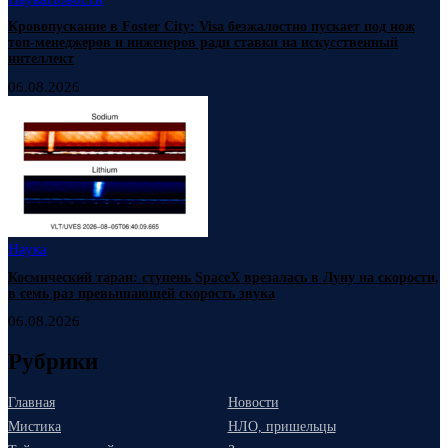
Кровопускание в Foster City: Visa безжалостно пускает под нож
топ-менеджеров и инженеров ради ставки на искусственный
интеллект
06.08.2026
Наука
Космический таран: ступень SpaceX врезалась в Луну на скорости,
в семь раз превышающей скорость звука
06.08.2026
Рубрики
Главная
Новости
Мистика
НЛО, пришельцы