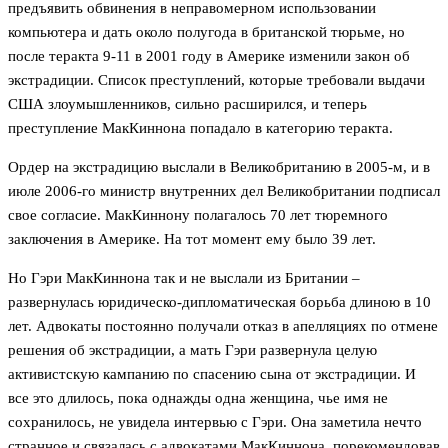
предъявить обвинения в неправомерном использовании
компьютера и дать около полугода в британской тюрьме, но
после теракта 9-11 в 2001 году в Америке изменили закон об
экстрадиции. Список преступлений, которые требовали выдачи
США злоумышленников, сильно расширился, и теперь
преступление МакКиннона попадало в категорию теракта.
Ордер на экстрадицию выслали в Великобританию в 2005-м, и в
июле 2006-го министр внутренних дел Великобритании подписал
свое согласие. МакКиннону полагалось 70 лет тюремного
заключения в Америке. На тот момент ему было 39 лет.
Но Гэри МакКиннона так и не выслали из Британии –
развернулась юридическо-дипломатическая борьба длиною в 10
лет. Адвокаты постоянно получали отказ в апелляциях по отмене
решения об экстрадиции, а мать Гэри развернула целую
активистскую кампанию по спасению сына от экстрадиции. И
все это длилось, пока однажды одна женщина, чье имя не
сохранилось, не увидела интервью с Гэри. Она заметила нечто
странное и связалась с адвокатами МакКиннона, порекомендовав