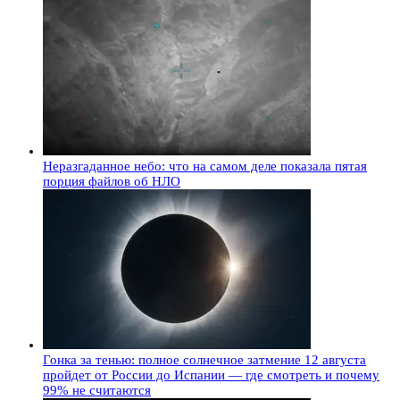
Неразгаданное небо: что на самом деле показала пятая
порция файлов об НЛО
Гонка за тенью: полное солнечное затмение 12 августа
пройдет от России до Испании — где смотреть и почему
99% не считаются