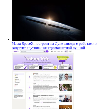
Маск: SpaceX построит на Луне заводы с роботами и
запустит спутники электромагнитной пушкой