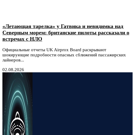
«Летающая тарелка» у Гатвика и невидимка над
Северным морем: британские пилоты рассказали о
встречах с НЛО
Официальные отчеты UK Airprox Board раскрывают
шокирующие подробности опасных сближений пассажирских
лайнеров...
02.08.2026