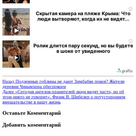
i
Скрытая камера на пляже Крыма: Что
люди вытворяют, когда их не видят...
i
Ролик длится пару секунд, но вы будете
в шоке от увиденного
Назад
Подземные гоблины не дают Зимбабве покоя? Жители
деревни Чинамхора обеспокоен
Далее
«Сегодня ангелов-хранителей люди видят часто, но об
этом никто не говорит». Физик В. Шибелер о потустороннем
вмешательстве в нашу жизнь
Оставьте Комментарий
Добавить комментарий