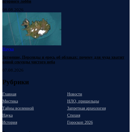
игорного лобби
08.08.2026
Наука
Затмение, Персеиды и ересь об облаках: почему для чуда хватит
одной секунды чистого неба
07.08.2026
Рубрики
Главная
Новости
Мистика
НЛО, пришельцы
Тайны вселенной
Запретная археология
Наука
Стихия
История
Гороскоп 2026