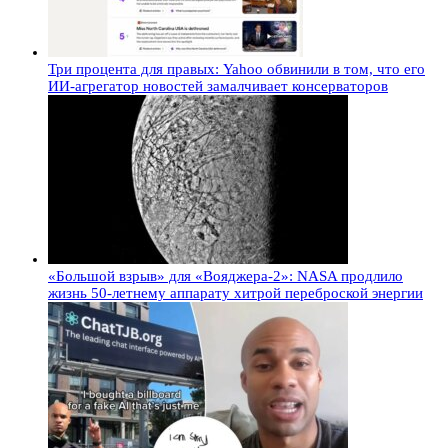
Три процента для правых: Yahoo обвинили в том, что его
ИИ-агрегатор новостей замалчивает консерваторов
«Большой взрыв» для «Вояджера-2»: NASA продлило
жизнь 50-летнему аппарату хитрой переброской энергии