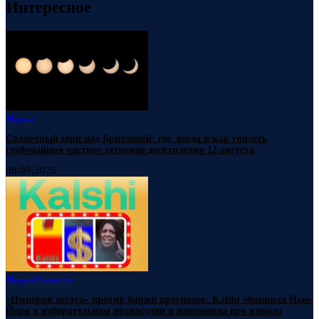
Интересное
Наука
Солнечный серп над Британией: где, когда и как увидеть
глубочайшее частное затмение десятилетия 12 августа
08.08.2026
Наука
Новости
«Империя штата» против биржи прогнозов: Kalshi обвинила Нью-
Йорк в избирательном правосудии и напомнила про взносы