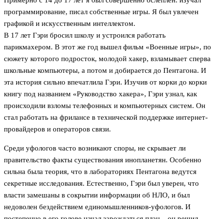
Примерно с 14 до 17 лет я был совершенно ослеплен: изучал
программирование, писал собственные игры. Я был увлечен
графикой и искусственным интеллектом.
В 17 лет Гэри бросил школу и устроился работать
парикмахером. В этот же год вышел фильм «Военные игры», по
сюжету которого подросток, молодой хакер, взламывает сперва
школьные компьютеры, а потом и добирается до Пентагона. И
эта история сильно впечатлила Гэри. Изучив от корки до корки
книгу под названием «Руководство хакера», Гэри узнал, как
происходили взломы телефонных и компьютерных систем. Он
стал работать на фрилансе в технической поддержке интернет-
провайдеров и операторов связи.
Среди уфологов часто возникают споры, не скрывает ли
правительство факты существования инопланетян. Особенно
сильна была теория, что в лабораториях Пентагона ведутся
секретные исследования. Естественно, Гэри был уверен, что
власти замешаны в сокрытии информации об НЛО, и был
недоволен бездействием единомышленников-уфологов. И
постепенно в его голове начал зарождаться план – он решил