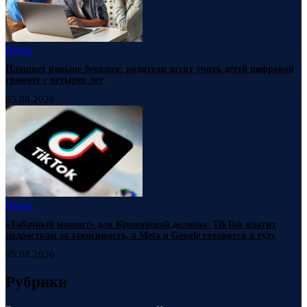
Наука
Планшет раньше букваря: родители хотят учить детей цифровой
грамоте с четырех лет
05.08.2026
Наука
«Табачный момент» для Кремниевой долины: TikTok платит
подросткам за зависимость, а Meta и Google готовятся к суду
05.08.2026
Рубрики