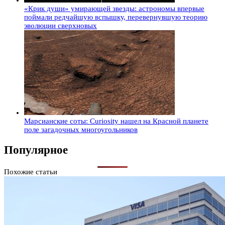
«Крик души» умирающей звезды: астрономы впервые
поймали редчайшую вспышку, перевернувшую теорию
эволюции сверхновых
Марсианские соты: Curiosity нашел на Красной планете
поле загадочных многоугольников
Популярное
Похожие статьи