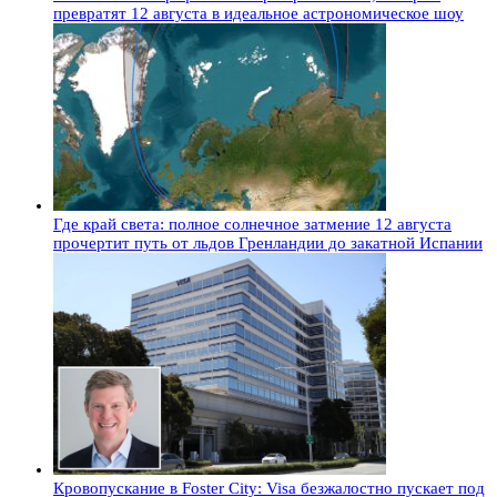
превратят 12 августа в идеальное астрономическое шоу
Где край света: полное солнечное затмение 12 августа
прочертит путь от льдов Гренландии до закатной Испании
Кровопускание в Foster City: Visa безжалостно пускает под