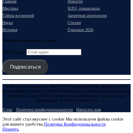
Главная
Новости
Мистика
НЛО, пришельцы
Тайны вселенной
Запретная археология
Наука
Стихия
История
Гороскоп 2026
Подписаться на блог по эл. почте
Email адрес
Подписаться
© Все права защищены. Все ™ и © всех продуктов, знаков, статей,
фотографий и прочих атрибутов принадлежат авторам или владельцам
лицензий на них. При использовании материалов ссылка на сайт
обязательна. © 2025 evmenov37.ru
О нас
Политика конфиденциальности
Написать нам
Этот сайт стал вкуснее с cookie Мы используем файлы cookie
для вашего удобства.
Политика Конфиденциальности
Принять