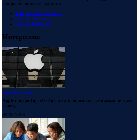
Энциклопедия непознанного.
Telegram
88k
Followers
RSS
23k
Followers
VK
23k
Followers
Интересное
Наука
Новости
Apple против OpenAI: битва титанов началась с письма не тому
азиату
05.08.2026