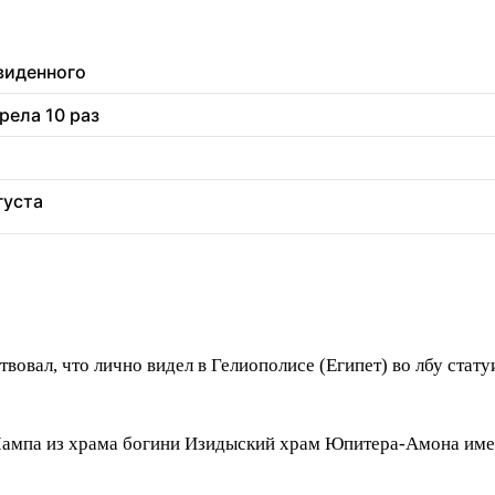
увиденного
рела 10 раз
густа
ьствовал, что лично видел в Гелиополисе (Египет) во лбу ста
ипетЛампа из храма богини Изидыский храм Юпитера-Амона им