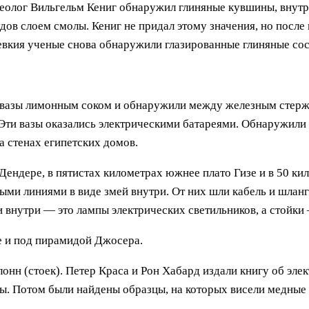
хеолог Вильгельм Кениг обнаружил глиняные кувшины, внут
дов слоем смолы. Кениг не придал этому значения, но после
евкия ученые снова обнаружили глазированные глиняные со
и вазы лимонным соком и обнаружили между железным стер
Эти вазы оказались электрическими батареями. Обнаружили и
 стенах египетских домов.
Дендере, в пятистах километрах южнее плато Гизе и в 50 ки
и линиями в виде змей внутри. От них шли кабель и шланги
 внутри — это лампы электрических светильников, а стойки
 и под пирамидой Джосера.
онн (стоек). Петер Краса и Рон Хабард издали книгу об эле
ы. Потом были найдены образцы, на которых висели медные 