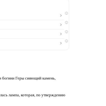
i
i
i
i
туи богини Геры сияющий камень,
елась лампа, которая, по утверждению