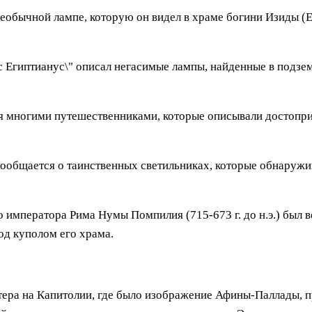
необычной лампе, которую он видел в храме богини Изиды (Е
ус Египтианус\" описал негасимые лампы, найденные в подзе
ся многими путешественниками, которые описывали достоприм
ообщается о таинственных светильниках, которые обнаружив
о императора Рима Нумы Помпилия (715-673 г. до н.э.) был 
од куполом его храма.
питера на Капитолии, где было изображение Афины-Паллады, 