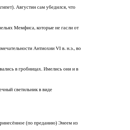
гипет). Августин сам убедился, что
мельях Мемфиса, которые не гасли от
ечательности Антиохии VI в. н.э., во
ались в гробницах. Имелись они и в
вечный светильник в виде
принесённое (по преданию) Энеем из