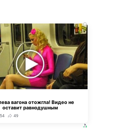
i
ева вагона отожгла! Видео не
оставит равнодушным
54
49