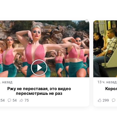
i
ч. назад
13 ч. назад
Ржу не переставая, это видео
Корол
пересмотришь не раз
254
54
75
299