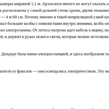
амеры шириной 1,1 м. Археологи ничего не могут сказать о
 расположена у самой дальней стены храма, двумя этажами
а — 4 м 60 см. Почему именно в такой неприглядной узкой к
ат большие колбы с извилистыми внутри линиями, колба опи
он электролампы. От лотоса-патрона идет кабель к ящику, на
вой, и держит в руках ножи и свечи, которые можно истолк
 Дендере была мини-электростанцией, и здесь изобразили та
 копоти от факелов — они освещались электричеством. Эту 