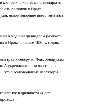
ри которых находились цилиндры из
 войны раскопки в Ираке
суды, напоминающие цветочные вазы.
жнем и медным цилиндром разность
х в Ираке в начале 1980-х годов.
лометрах к северу от Фив, обнаружил
. А укреплялись они на стойках.
 — это высоковольтные изоляторы.
ктричестве в древности «Свет
провода. .