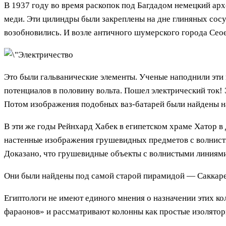
В 1937 году во время раскопок под Багдадом немецкий ар
меди. Эти цилиндры были закреплены на дне глиняных сосу
возобновились. И возле античного шумерского города Сео
Это были гальванические элементы. Ученые наподнили эт
потенциалов в половину вольта. Пошел электрический ток! 
Потом изображения подобных ваз-батарей были найдены на
В эти же годы Рейнхард Хабек в египетском храме Хатор в 
настенные изображения грушевидных предметов с волнистым
Доказано, что грушевидные объекты с волнистыми линиями
Они были найдены под самой старой пирамидой — Саккаре
Египтологи не имеют единого мнения о назначении этих кол
фараонов» и рассматривают колонны как простые изолятор