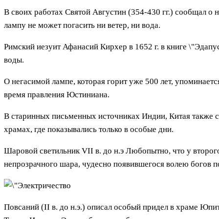
В своих работах Святой Августин (354-430 гг.) сообщал о 
лампу не может погасить ни ветер, ни вода.
Римский иезуит Афанасий Кирхер в 1652 г. в книге \"Эдап
воды.
О негасимой лампе, которая горит уже 500 лет, упоминает
время правления Юстиниана.
В старинных письменных источниках Индии, Китая также с
храмах, где показывались только в особые дни.
Шаровой светильник VII в. до н.э Любопытно, что у второг
непрозрачного шара, чудесно появившегося волею богов п
Повсаний (II в. до н.э.) описал особый придел в храме Ю