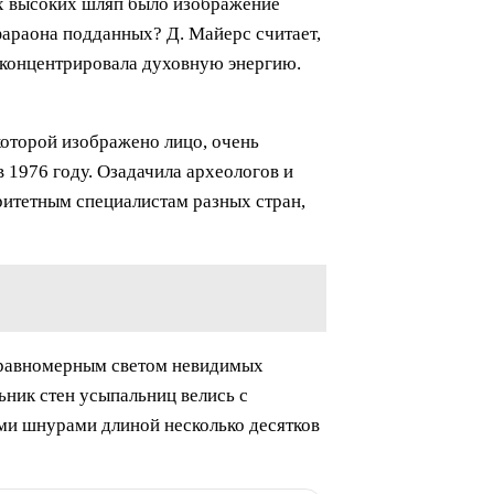
их высоких шляп было изображение
фараона подданных? Д. Майерс считает,
 концентрировала духовную энергию.
которой изображено лицо, очень
1976 году. Озадачила археологов и
ритетным специалистам разных стран,
 равномерным светом невидимых
ьник стен усыпальниц велись с
ми шнурами длиной несколько десятков