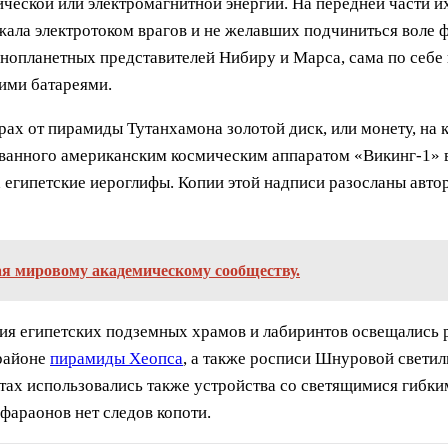
ческой или электромагнитной энергии. На передней части 
жала электротоком врагов и не желавших подчиниться воле 
инопланетных представителей Нибиру и Марса, сама по себе
ими батареями.
ах от пирамиды Тутанхамона золотой диск, или монету, на 
анного американским космическим аппаратом «Викинг-1» в 
 египетские иероглифы. Копии этой надписи разосланы авто
ная мировому академическому сообществу.
ия египетских подземных храмов и лабиринтов освещались
 районе
пирамиды Хеопса
, а также росписи Шнуровой светил
ах использовались также устройства со светящимися гибки
фараонов нет следов копоти.