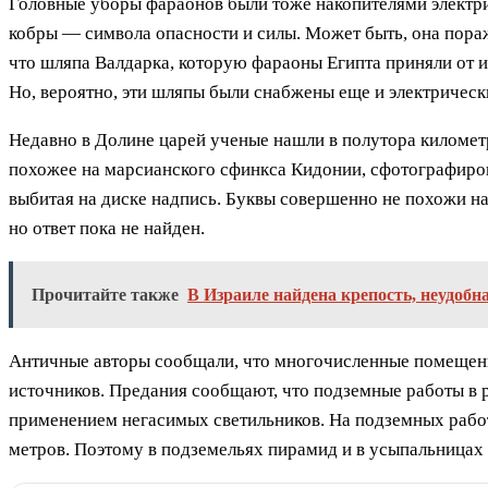
Головные уборы фараонов были тоже накопителями электри
кобры — символа опасности и силы. Может быть, она пора
что шляпа Валдарка, которую фараоны Египта приняли от 
Но, вероятно, эти шляпы были снабжены еще и электрическ
Недавно в Долине царей ученые нашли в полутора километр
похожее на марсианского сфинкса Кидонии, сфотографиров
выбитая на диске надпись. Буквы совершенно не похожи на
но ответ пока не найден.
Прочитайте также
В Израиле найдена крепость, неудоб
Античные авторы сообщали, что многочисленные помещен
источников. Предания сообщают, что подземные работы в
применением негасимых светильников. На подземных работ
метров. Поэтому в подземельях пирамид и в усыпальницах 