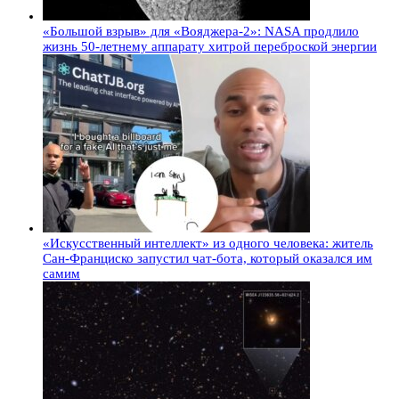
«Большой взрыв» для «Вояджера-2»: NASA продлило
жизнь 50-летнему аппарату хитрой переброской энергии
«Искусственный интеллект» из одного человека: житель
Сан-Франциско запустил чат-бота, который оказался им
самим