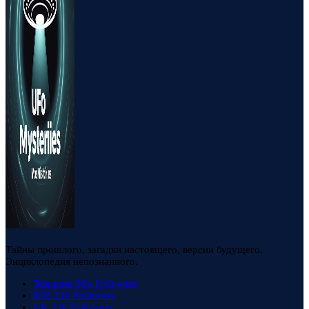
Тайны прошлого, загадки настоящего, версии будущего.
Энциклопедия непознанного.
Telegram
88k
Followers
RSS
23k
Followers
VK
23k
Followers