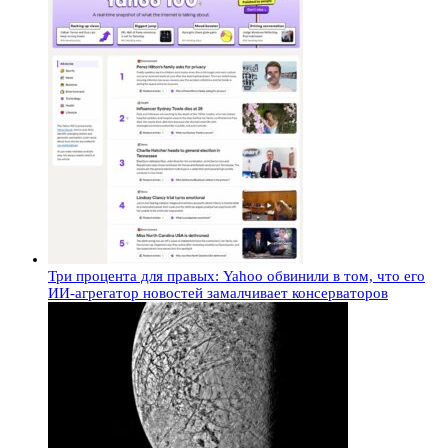
Три процента для правых: Yahoo обвинили в том, что его
ИИ-агрегатор новостей замалчивает консерваторов