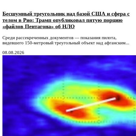
Бесшумный треугольник над базой США и сфера с
телом в Рио: Трамп опубликовал пятую порцию
«файлов Пентагона» об НЛО
Среди рассекреченных документов — показания пилота,
видевшего 150-метровый треугольный объект над афганским...
08.08.2026