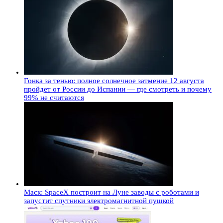
Гонка за тенью: полное солнечное затмение 12 августа
пройдет от России до Испании — где смотреть и почему
99% не считаются
Маск: SpaceX построит на Луне заводы с роботами и
запустит спутники электромагнитной пушкой