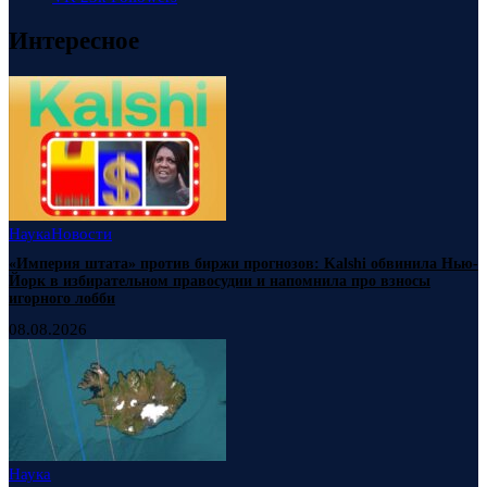
Интересное
Наука
Новости
«Империя штата» против биржи прогнозов: Kalshi обвинила Нью-
Йорк в избирательном правосудии и напомнила про взносы
игорного лобби
08.08.2026
Наука