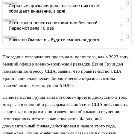
i
Скрытые признаки рака: на такое никто не
обращает внимание, а зря!
i
Этот танец невесты оставит вас без слов!
Пересмотрела 10 раз
i
Ролик из Омска: вы будете смеяться долго
Последние утверждения прозвучали после того, как в 2023 году
бывший офицер военно-воздужной разведки Дэвид Груш дал
показания Конгрессу США, заявив, что правительство США
хранит «нечеловеческие биологические образцы», якобы
извлечённые с мест крушений НЛО.
Свидетельства Груша вызвали общемировую дискуссию о том,
могут ли в военной и разведывательной сети США действовать
секретные программы по извлечению обломков и изучению
неопознанных летательных аппаратов. Фарах, чей
документальный фильм дебютировал в начале этого года,
утверждал, что он конфиденциально связывался с людьми,