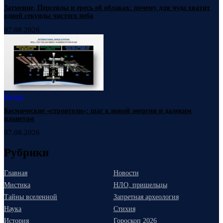
Затмение, Персеиды и ересь об облаках: почему для чуда хватит
одной секунды чистого неба
07.08.2026
Наука
Космические «строители»: шаг к новой энергии и далеким
планетам
07.08.2026
Рубрики
Главная
Новости
Мистика
НЛО, пришельцы
Тайны вселенной
Запретная археология
Наука
Стихия
История
Гороскоп 2026