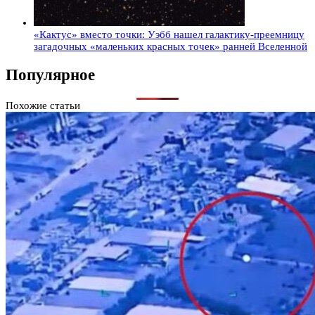
«Кактус» вместо точки: Уэбб нашел галактику-преемницу
загадочных «маленьких красных точек» ранней Вселенной
Популярное
Похожие статьи