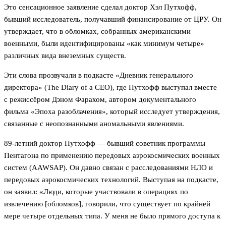
Это сенсационное заявление сделал доктор Хэл Путхофф,
бывший исследователь, получавший финансирование от ЦРУ. Он
утверждает, что в обломках, собранных американскими
военными, были идентифицированы «как минимум четыре»
различных вида внеземных существ.
Эти слова прозвучали в подкасте «Дневник генерального
директора» (The Diary of a CEO), где Путхофф выступал вместе
с режиссёром Дэном Фарахом, автором документального
фильма «Эпоха разоблачения», который исследует утверждения,
связанные с неопознанными аномальными явлениями.
89-летний доктор Путхофф — бывший советник программы
Пентагона по применению передовых аэрокосмических военных
систем (AAWSAP). Он давно связан с расследованиями НЛО и
передовых аэрокосмических технологий. Выступая на подкасте,
он заявил: «Люди, которые участвовали в операциях по
извлечению [обломков], говорили, что существует по крайней
мере четыре отдельных типа. У меня не было прямого доступа к