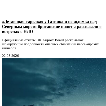
«Летающая тарелка» у Гатвика и невидимка над
Северным морем: британские пилоты рассказали о
встречах с НЛО
Официальные отчеты UK Airprox Board раскрывают
шокирующие подробности опасных сближений пассажирских
лайнеров...
02.08.2026