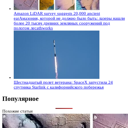
Amazon LiDAR survey suggests 20,000 ancient
earАмазония, которой не должно было быть: лазеры нашли
более 20 тысяч древних земляных сооружений под
пологом лесаthworks
Шестнадцатый полет ветерана: SpaceX запустила 24
спутника Starlink с калифорнийского побережья
Популярное
Похожие статьи