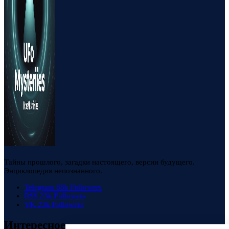
Тайны прошлого, загадки настоящего, версии будущего.
Энциклопедия непознанного.
Telegram
88k
Followers
RSS
23k
Followers
VK
23k
Followers
Интересное