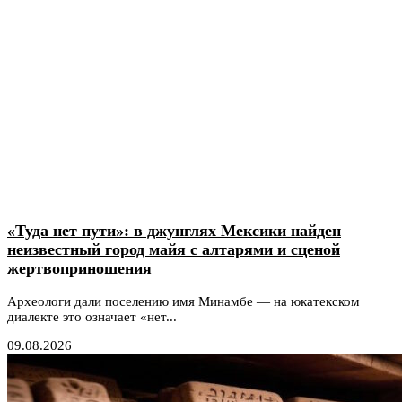
«Туда нет пути»: в джунглях Мексики найден
неизвестный город майя с алтарями и сценой
жертвоприношения
Археологи дали поселению имя Минамбе — на юкатекском
диалекте это означает «нет...
09.08.2026