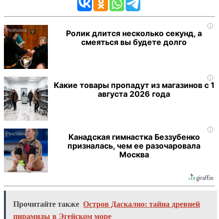
i
Ролик длится несколько секунд, а
смеяться вы будете долго
i
Какие товары пропадут из магазинов с 1
августа 2026 года
i
Канадская гимнастка Беззубенко
призналась, чем ее разочаровала
Москва
Прочитайте также
Остров Даскалио: тайна древней
пирамиды в Эгейском море