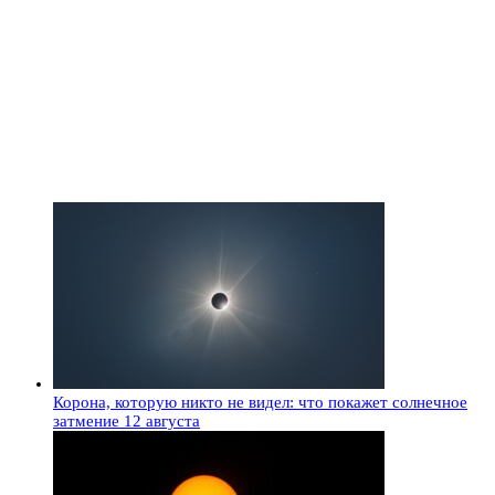
Корона, которую никто не видел: что покажет солнечное
затмение 12 августа