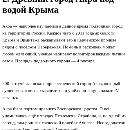
водой Крыма
Акра — наиболее изучаемый в данное время подводный город
на территории России. Каждое лето с 2011 года археологи
Крыма и Эрмитажа раскапывают его в Керченском проливе
рядом с посёлком Набережная. Помочь в раскопках может
любой желающий, учёные набирают волонтёров каждый летний
сезон. Площадь подводного города — 4 гектара.
200 лет учёные искали древнегреческий город Акра, который
существовал целое тысячелетие и ушёл под воду в начале IV
века н.э.
Акра была портом древнего Боспорского царства. О ней
упоминалось ещё в трудах Птолемея и Страбона, и, по одной из
легенд, там родился греческий полубог Ахиллес. Исследователи
называют Акру «крымской Атлантидой».