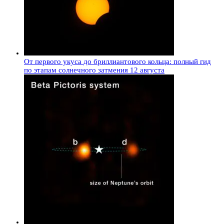
От первого укуса до бриллиантового кольца: полный гид
по этапам солнечного затмения 12 августа