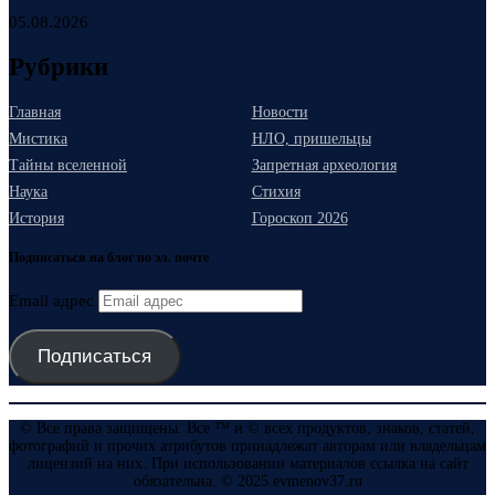
05.08.2026
Рубрики
Главная
Новости
Мистика
НЛО, пришельцы
Тайны вселенной
Запретная археология
Наука
Стихия
История
Гороскоп 2026
Подписаться на блог по эл. почте
Email адрес
Подписаться
© Все права защищены. Все ™ и © всех продуктов, знаков, статей,
фотографий и прочих атрибутов принадлежат авторам или владельцам
лицензий на них. При использовании материалов ссылка на сайт
обязательна. © 2025 evmenov37.ru