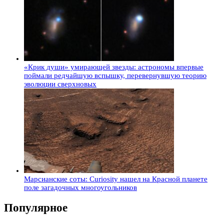
«Крик души» умирающей звезды: астрономы впервые
поймали редчайшую вспышку, перевернувшую теорию
эволюции сверхновых
Марсианские соты: Curiosity нашел на Красной планете
поле загадочных многоугольников
Популярное