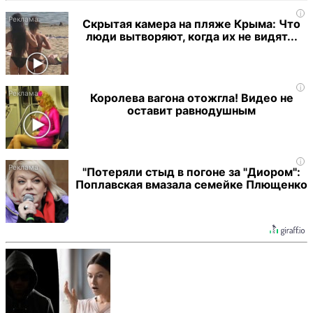
i
Скрытая камера на пляже Крыма: Что
люди вытворяют, когда их не видят...
i
Королева вагона отожгла! Видео не
оставит равнодушным
i
"Потеряли стыд в погоне за "Диором":
Поплавская вмазала семейке Плющенко