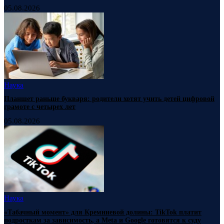
05.08.2026
Наука
Планшет раньше букваря: родители хотят учить детей цифровой
грамоте с четырех лет
05.08.2026
Наука
«Табачный момент» для Кремниевой долины: TikTok платит
подросткам за зависимость, а Meta и Google готовятся к суду