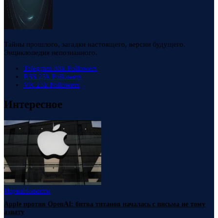
Тайны прошлого, загадки настоящего, версии будущего.
Энциклопедия непознанного.
Telegram
88k
Followers
RSS
23k
Followers
VK
23k
Followers
Интересное
Наука
Новости
Apple против OpenAI: битва титанов началась с письма не тому
азиату