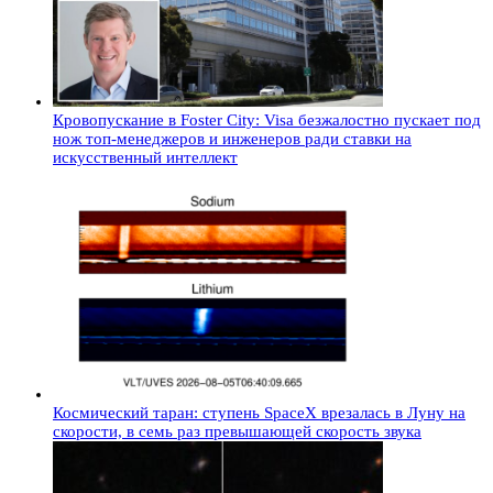
Кровопускание в Foster City: Visa безжалостно пускает под
нож топ-менеджеров и инженеров ради ставки на
искусственный интеллект
Космический таран: ступень SpaceX врезалась в Луну на
скорости, в семь раз превышающей скорость звука