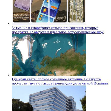
Затмение в смартфоне: четыре приложения, которые
превратят 12 августа в идеальное астрономическое шоу
Где край света: полное солнечное затмение 12 августа
прочертит путь от льдов Гренландии до закатной Испании